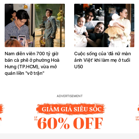
Nam diễn viên 700 tỷ giờ
Cuộc sống của 'đả nữ màn
bán cà phê ở phường Hoà
ảnh Việt' khi làm mẹ ở tuổi
Hưng (TP.HCM), vừa mở
U50
quán liền "vỡ trận"