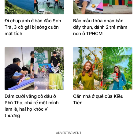
Đi chụp ảnh ở bán đảo Sơn
Bảo mẫu thừa nhận bắn
Trà, 3 cô gái bị sóng cuốn
dây thun, đánh 2 trẻ mầm
mất tích
non ở TPHCM
Đám cưới vắng cô dâu ở
Căn nhà ở quê của Kiều
Phú Thọ, chú rể một mình
Tiên
làm lễ, hai họ khóc vì
thương