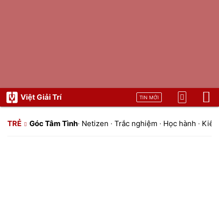
Việt Giải Trí
TIN MỚI
TRẺ
Góc Tâm Tình
·
Netizen
·
Trắc nghiệm
·
Học hành
·
Kiến 