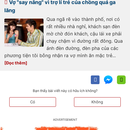
Vợ "say nắng" vì trợ lí trẻ của chồng quá ga
no-a559173.html
lăng
Qua ngã rẽ vào thành phố, nơi có
rất nhiều nhà nghỉ, khách sạn đèn
mờ chờ đón khách, cậu lái xe phải
chạy chậm vì đường rất đông. Qua
ánh đèn đường, đèn pha của các
phương tiện tôi bỗng nhận ra vợ mình ăn mặc trẻ...
Bạn thấy bài viết này có hữu ích không?
Có
Không