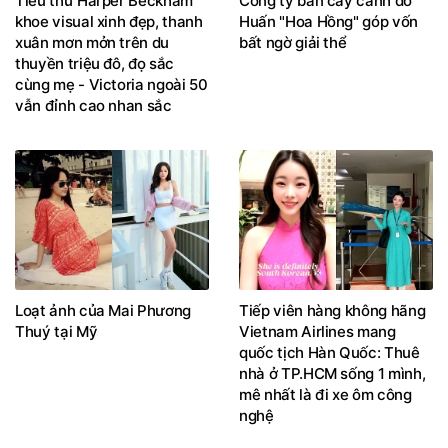
Tiểu thư Harper Beckham
Công ty bán cây cảnh do
khoe visual xinh đẹp, thanh
Huấn "Hoa Hồng" góp vốn
xuân mơn mởn trên du
bất ngờ giải thể
thuyền triệu đô, đọ sắc
cùng mẹ - Victoria ngoài 50
vẫn đỉnh cao nhan sắc
Loạt ảnh của Mai Phương
Tiếp viên hàng không hãng
Thuý tại Mỹ
Vietnam Airlines mang
quốc tịch Hàn Quốc: Thuê
nhà ở TP.HCM sống 1 mình,
mê nhất là đi xe ôm công
nghệ