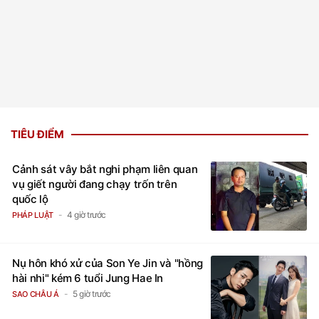
TIÊU ĐIỂM
Cảnh sát vây bắt nghi phạm liên quan
vụ giết người đang chạy trốn trên
quốc lộ
4 giờ trước
PHÁP LUẬT
Nụ hôn khó xử của Son Ye Jin và "hồng
hài nhi" kém 6 tuổi Jung Hae In
5 giờ trước
SAO CHÂU Á