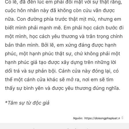
Có lẽ, đã đến lúc em phải đối mặt với sự thật rằng,
cuộc hôn nhân này đã không còn cứu vãn được
nữa. Con đường phía trước thật mịt mù, nhưng em
biết mình phải mạnh mẽ. Em phải học cách bước đi
một mình, học cách yêu thương và trân trọng chính
bản thân mình. Bởi lẽ, em xứng đáng được hạnh
phúc, một hạnh phúc thật sự, chứ không phải một
hạnh phúc giả tạo được xây dựng trên những lời
dối trá và sự phản bội. Cánh cửa này đóng lại, có
thể một cánh cửa khác sẽ mở ra, nơi em sẽ tìm
thấy sự bình yên và được yêu thương đúng nghĩa.
*Tâm sự từ độc giả
https://doisongphapluat.ngu
oiduatin.vn/bi-bat-gap-i-cung-tra-
xanh-vao-khach-san-chong-noi-1-
cau-vua-ngang-nguoc-vua-phan-