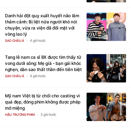
Danh hài đột quỵ xuất huyết não lâm
thảm cảnh: Bị liệt nửa người khó nói
chuyện, vừa ra viện đã đối mặt với
vòng lao lý
4 giờ trước
SAO CHÂU Á
Tang lễ nam ca sĩ 8X được tìm thấy tử
vong dưới sông: Mẹ già - bạn gái khóc
nghẹn, dàn sao thất thần đến tiễn biệt
4 giờ trước
SAO CHÂU Á
Mỹ nam Việt bị từ chối cho casting vì
quá đẹp, đóng phim không được phép
mở miệng
3 giờ trước
HẬU TRƯỜNG PHIM