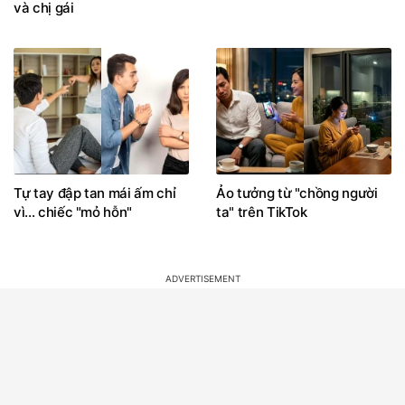
và chị gái
Tự tay đập tan mái ấm chỉ
Ảo tưởng từ "chồng người
vì... chiếc "mỏ hỗn"
ta" trên TikTok