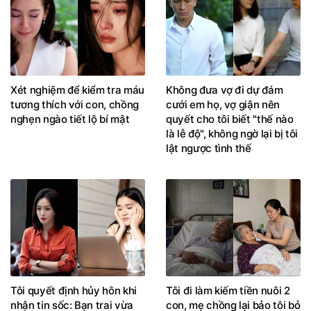
Xét nghiệm để kiểm tra máu
Không đưa vợ đi dự đám
tương thích với con, chồng
cưới em họ, vợ giận nên
nghẹn ngào tiết lộ bí mật
quyết cho tôi biết "thế nào
là lễ độ", không ngờ lại bị tôi
lật ngược tình thế
Tôi quyết định hủy hôn khi
Tôi đi làm kiếm tiền nuôi 2
nhận tin sốc: Bạn trai vừa
con, mẹ chồng lại bảo tôi bỏ