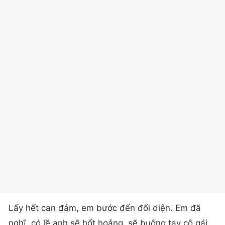
Lấy hết can đảm, em bước đến đối diện. Em đã
nghĩ, có lẽ anh sẽ hốt hoảng, sẽ buông tay cô gái