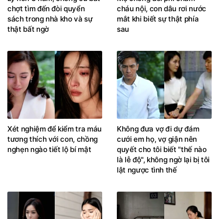
chợt tìm đến đòi quyển
cháu nội, con dâu rơi nước
sách trong nhà kho và sự
mắt khi biết sự thật phía
thật bất ngờ
sau
Xét nghiệm để kiểm tra máu
Không đưa vợ đi dự đám
tương thích với con, chồng
cưới em họ, vợ giận nên
nghẹn ngào tiết lộ bí mật
quyết cho tôi biết "thế nào
là lễ độ", không ngờ lại bị tôi
lật ngược tình thế