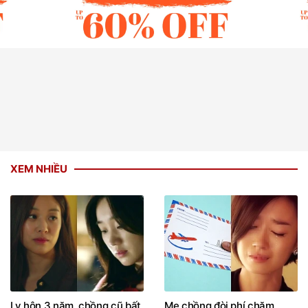
XEM NHIỀU
Ly hôn 3 năm, chồng cũ bất
Mẹ chồng đòi phí chăm