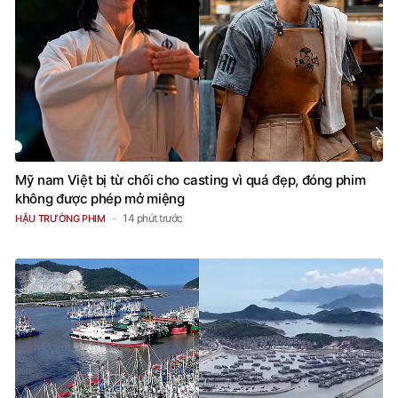
Mỹ nam Việt bị từ chối cho casting vì quá đẹp, đóng phim
không được phép mở miệng
14 phút trước
HẬU TRƯỜNG PHIM