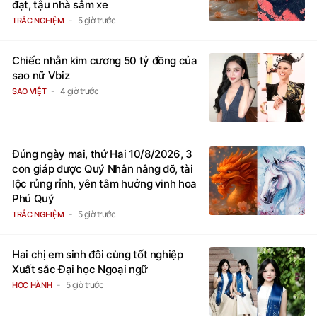
đạt, tậu nhà sắm xe
5 giờ trước
TRẮC NGHIỆM
Chiếc nhẫn kim cương 50 tỷ đồng của
sao nữ Vbiz
4 giờ trước
SAO VIỆT
Đúng ngày mai, thứ Hai 10/8/2026, 3
con giáp được Quý Nhân nâng đỡ, tài
lộc rủng rỉnh, yên tâm hưởng vinh hoa
Phú Quý
5 giờ trước
TRẮC NGHIỆM
Hai chị em sinh đôi cùng tốt nghiệp
Xuất sắc Đại học Ngoại ngữ
5 giờ trước
HỌC HÀNH