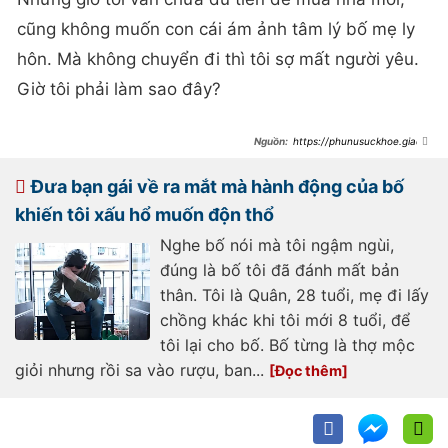
cũng không muốn con cái ám ảnh tâm lý bố mẹ ly
hôn. Mà không chuyển đi thì tôi sợ mất người yêu.
Giờ tôi phải làm sao đây?
https://phunusuckhoe.giadin
honline.vn/phu-nu-va-gia-dinh/ua-
ban-gai-ve-nha-toi-chet-ung-khi-
vua-mo-cua-a-thay-hai-bong-
Đưa bạn gái về ra mắt mà hành động của bố
nguoi-om-lay-nhau-giua-phong-
khach-739185.html
khiến tôi xấu hổ muốn độn thổ
Nghe bố nói mà tôi ngậm ngùi,
đúng là bố tôi đã đánh mất bản
thân. Tôi là Quân, 28 tuổi, mẹ đi lấy
chồng khác khi tôi mới 8 tuổi, để
tôi lại cho bố. Bố từng là thợ mộc
giỏi nhưng rồi sa vào rượu, ban...