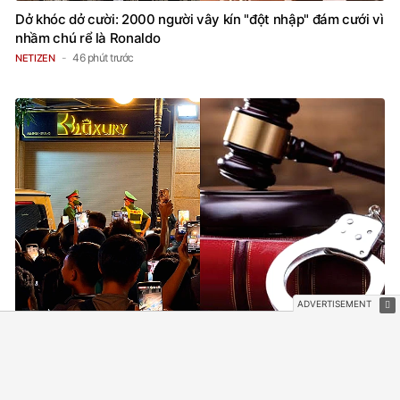
Dở khóc dở cười: 2000 người vây kín "đột nhập" đám cưới vì
nhầm chú rể là Ronaldo
46 phút trước
NETIZEN
Phân biệt giữa khám xét, bắt giữ, khởi tố
1 giờ trước
PHÁP LUẬT