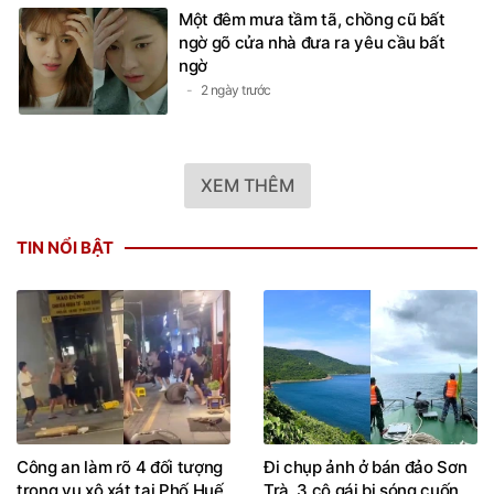
Một đêm mưa tầm tã, chồng cũ bất
ngờ gõ cửa nhà đưa ra yêu cầu bất
ngờ
2 ngày trước
XEM THÊM
TIN NỔI BẬT
Công an làm rõ 4 đối tượng
Đi chụp ảnh ở bán đảo Sơn
trong vụ xô xát tại Phố Huế
Trà, 3 cô gái bị sóng cuốn