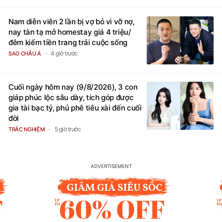
Nam diễn viên 2 lần bị vợ bỏ vì vỡ nợ,
nay tàn tạ mở homestay giá 4 triệu/
đêm kiếm tiền trang trải cuộc sống
4 giờ trước
SAO CHÂU Á
Cuối ngày hôm nay (9/8/2026), 3 con
giáp phúc lộc sâu dày, tích góp được
gia tài bạc tỷ, phủ phê tiêu xài đến cuối
đời
5 giờ trước
TRẮC NGHIỆM