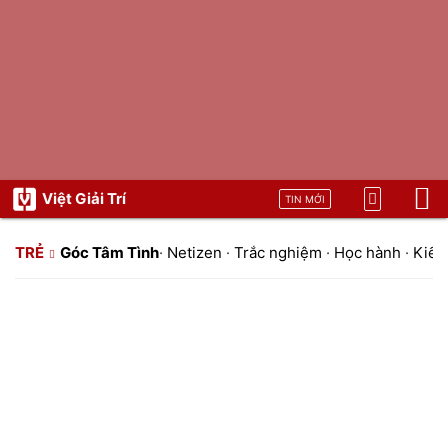
Việt Giải Trí
TIN MỚI
TRẺ
Góc Tâm Tình
·
Netizen
·
Trắc nghiệm
·
Học hành
·
Kiến 