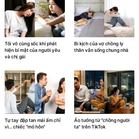
Tôi vô cùng sốc khi phát
Bi kịch của vợ chồng ly
hiện bí mật của người yêu
thân vẫn sống chung nhà
và chị gái
Tự tay đập tan mái ấm chỉ
Ảo tưởng từ "chồng người
vì... chiếc "mỏ hỗn"
ta" trên TikTok