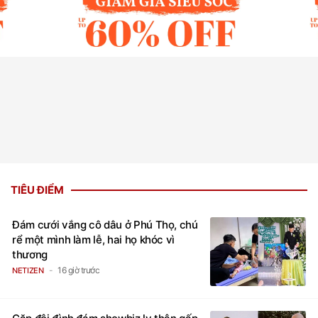
TIÊU ĐIỂM
Đám cưới vắng cô dâu ở Phú Thọ, chú
rể một mình làm lễ, hai họ khóc vì
thương
16 giờ trước
NETIZEN