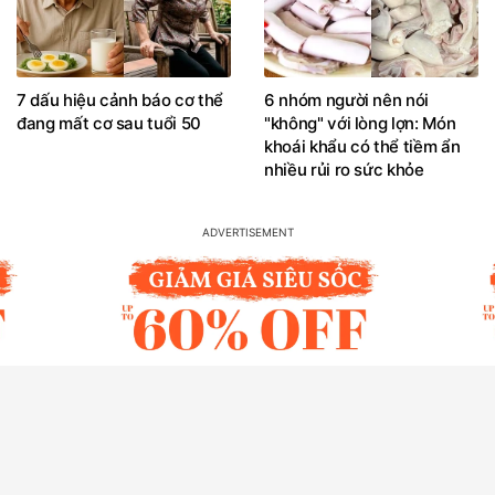
7 dấu hiệu cảnh báo cơ thể
6 nhóm người nên nói
đang mất cơ sau tuổi 50
"không" với lòng lợn: Món
khoái khẩu có thể tiềm ẩn
nhiều rủi ro sức khỏe