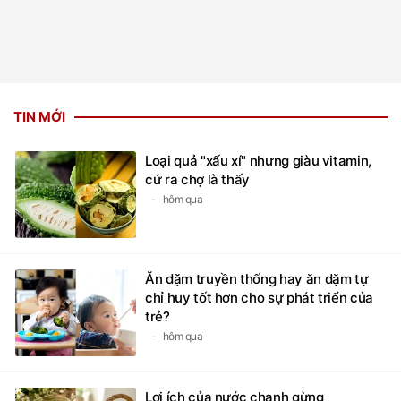
TIN MỚI
Loại quả "xấu xí" nhưng giàu vitamin,
cứ ra chợ là thấy
hôm qua
Ăn dặm truyền thống hay ăn dặm tự
chỉ huy tốt hơn cho sự phát triển của
trẻ?
hôm qua
Lợi ích của nước chanh gừng