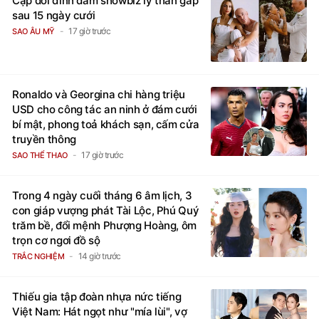
Cặp đôi đình đám showbiz ly thân gấp
sau 15 ngày cưới
17 giờ trước
SAO ÂU MỸ
Ronaldo và Georgina chi hàng triệu
USD cho công tác an ninh ở đám cưới
bí mật, phong toả khách sạn, cấm cửa
truyền thông
17 giờ trước
SAO THỂ THAO
Trong 4 ngày cuối tháng 6 âm lịch, 3
con giáp vượng phát Tài Lộc, Phú Quý
trăm bề, đổi mệnh Phượng Hoàng, ôm
trọn cơ ngơi đồ sộ
14 giờ trước
TRẮC NGHIỆM
Thiếu gia tập đoàn nhựa nức tiếng
Việt Nam: Hát ngọt như "mía lùi", vợ