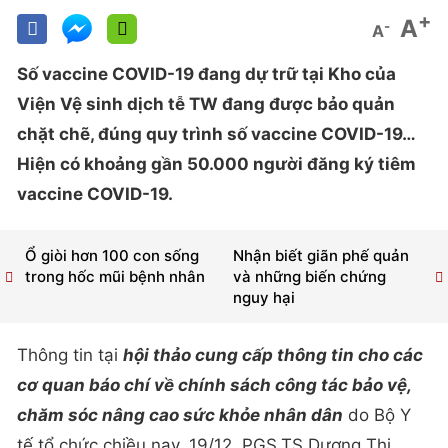
+
A
-
A
Số vaccine COVID-19 đang dự trữ tại Kho của
Viện Vệ sinh dịch tễ TW đang được bảo quản
chặt chẽ, đúng quy trình số vaccine COVID-19…
Hiện có khoảng gần 50.000 người đăng ký tiêm
vaccine COVID-19.
Ổ giòi hơn 100 con sống
Nhận biết giãn phế quản
trong hốc mũi bệnh nhân
và những biến chứng
nguy hại
Thông tin tại
hội thảo cung cấp thông tin cho các
cơ quan báo chí về chính sách công tác bảo vệ,
chăm sóc nâng cao sức khỏe nhân dân
do Bộ Y
tế tổ chức chiều nay, 19/12, PGS.TS Dương Thị