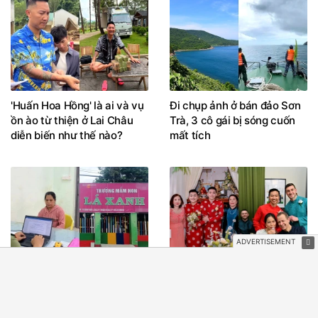
'Huấn Hoa Hồng' là ai và vụ
Đi chụp ảnh ở bán đảo Sơn
ồn ào từ thiện ở Lai Châu
Trà, 3 cô gái bị sóng cuốn
diễn biến như thế nào?
mất tích
Bảo mẫu thừa nhận bắn
3 đám cưới 'không cô dâu',
dây thun, đánh 2 trẻ mầm
gia đình làm cỗ linh đình
non ở TPHCM
chúc phúc