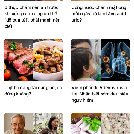
6 thực phẩm nên ăn trước
Uống nước chanh mật ong
khi uống rượu giúp cơ thể
mỗi ngày có làm tăng acid
"đỡ quá tải", phái mạnh nên
uric?
biết
Thịt bò càng tái càng bổ, có
Viêm phổi do Adenovirus ở
đúng không?
trẻ: Nhận biết sớm dấu hiệu
nguy hiểm