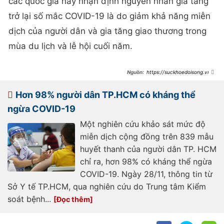
các quốc gia này nhận định nguyên nhân gia tăng
trở lại số mắc COVID-19 là do giảm khả năng miễn
dịch của người dân và gia tăng giao thương trong
mùa du lịch và lễ hội cuối năm.
https://suckhoedoisong.vn/vi
et-nam-con-bao-nhieu-lieu-
vaccine-covid-19-
169231219163247897.htm
Hơn 98% người dân TP.HCM có kháng thể
ngừa COVID-19
Một nghiên cứu khảo sát mức độ
miễn dịch cộng đồng trên 839 mẫu
huyết thanh của người dân TP. HCM
chỉ ra, hơn 98% có kháng thể ngừa
COVID-19. Ngày 28/11, thông tin từ
Sở Y tế TP.HCM, qua nghiên cứu do Trung tâm Kiểm
soát bệnh...