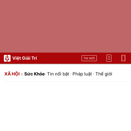
Việt Giải Trí
TIN MỚI
XÃ HỘI
Sức Khỏe
·
Tin nổi bật
·
Pháp luật
·
Thế giới