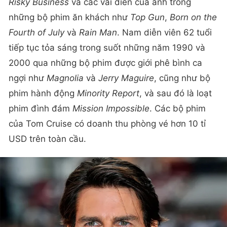
Risky Business
và các vai diễn của anh trong
những bộ phim ăn khách như
Top Gun
,
Born on the
Fourth of July
và
Rain Man
. Nam diễn viên 62 tuổi
tiếp tục tỏa sáng trong suốt những năm 1990 và
2000 qua những bộ phim được giới phê bình ca
ngợi như
Magnolia
và
Jerry Maguire
, cũng như bộ
phim hành động
Minority Report
, và sau đó là loạt
phim đình đám
Mission Impossible
. Các bộ phim
của Tom Cruise có doanh thu phòng vé hơn 10 tỉ
USD trên toàn cầu.