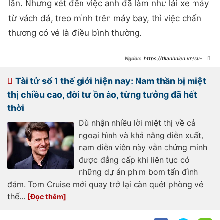
lần. Nhưng xét đến việc anh đã làm như lái xe máy
từ vách đá, treo mình trên máy bay, thì việc chấn
thương có vẻ là điều bình thường.
https://thanhnien.vn/su-
that-bi-tham-ve-cuoc-doi-tom-
cruise-185241128133946037.htm
Tài tử số 1 thế giới hiện nay: Nam thần bị miệt
thị chiều cao, đời tư ồn ào, từng tưởng đã hết
thời
Dù nhận nhiều lời miệt thị về cả
ngoại hình và khả năng diễn xuất,
nam diễn viên này vẫn chứng minh
được đẳng cấp khi liên tục có
những dự án phim bom tấn đình
đám. Tom Cruise mới quay trở lại càn quét phòng vé
thế...