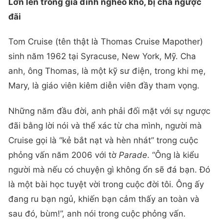
Lớn lên trong gia đình nghèo khó, bị cha ngược
đãi
Tom Cruise (tên thật là Thomas Cruise Mapother)
sinh năm 1962 tại Syracuse, New York, Mỹ. Cha
anh, ông Thomas, là một kỹ sư điện, trong khi mẹ,
Mary, là giáo viên kiêm diễn viên đầy tham vọng.
Những năm đầu đời, anh phải đối mặt với sự ngược
đãi bằng lời nói và thể xác từ cha mình, người mà
Cruise gọi là “kẻ bắt nạt và hèn nhát” trong cuộc
phỏng vấn năm 2006 với tờ
Parade
. “Ông là kiểu
người mà nếu có chuyện gì không ổn sẽ đá bạn. Đó
là một bài học tuyệt vời trong cuộc đời tôi. Ông ấy
đang ru bạn ngủ, khiến bạn cảm thấy an toàn và
sau đó, bùm!”, anh nói trong cuộc phỏng vấn.