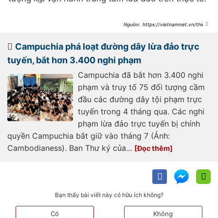
https://vietnamnet.vn/thieu-
tuong-cong-an-chi-dao-pha-duong-
day-lua-dao-am-muu-lap-can-cu-
tai-viet-nam-2525105.html
Campuchia phá loạt đường dây lừa đảo trực
tuyến, bắt hơn 3.400 nghi phạm
Campuchia đã bắt hơn 3.400 nghi
phạm và truy tố 75 đối tượng cầm
đầu các đường dây tội phạm trực
tuyến trong 4 tháng qua. Các nghi
phạm lừa đảo trực tuyến bị chính
quyền Campuchia bắt giữ vào tháng 7 (Ảnh:
Cambodianess). Ban Thư ký của...
Bạn thấy bài viết này có hữu ích không?
Có
Không