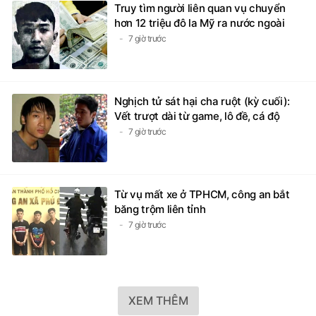
Truy tìm người liên quan vụ chuyển
hơn 12 triệu đô la Mỹ ra nước ngoài
7 giờ trước
Nghịch tử sát hại cha ruột (kỳ cuối):
Vết trượt dài từ game, lô đề, cá độ
7 giờ trước
Từ vụ mất xe ở TPHCM, công an bắt
băng trộm liên tỉnh
7 giờ trước
XEM THÊM