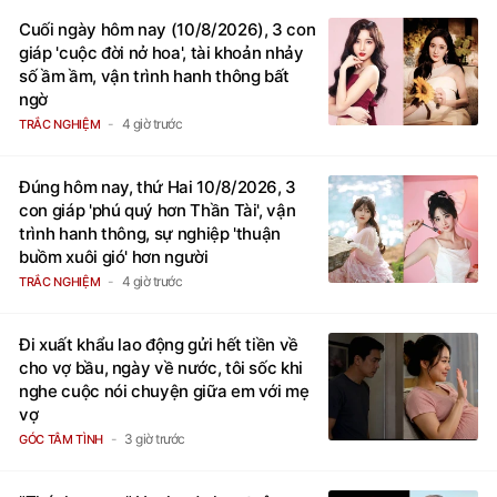
Cuối ngày hôm nay (10/8/2026), 3 con
giáp 'cuộc đời nở hoa', tài khoản nhảy
số ầm ầm, vận trình hanh thông bất
ngờ
4 giờ trước
TRẮC NGHIỆM
Đúng hôm nay, thứ Hai 10/8/2026, 3
con giáp 'phú quý hơn Thần Tài', vận
trình hanh thông, sự nghiệp 'thuận
buồm xuôi gió' hơn người
4 giờ trước
TRẮC NGHIỆM
Đi xuất khẩu lao động gửi hết tiền về
cho vợ bầu, ngày về nước, tôi sốc khi
nghe cuộc nói chuyện giữa em với mẹ
vợ
3 giờ trước
GÓC TÂM TÌNH