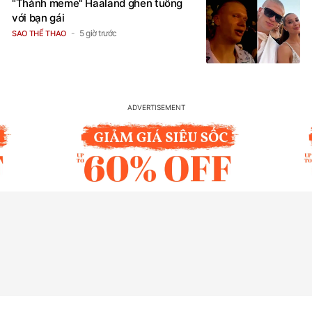
"Thánh meme" Haaland ghen tuông
với bạn gái
5 giờ trước
SAO THỂ THAO