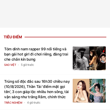
TIÊU ĐIỂM
Tóm dính nam rapper 99 nổi tiếng và
bạn gái hot girl đi chơi riêng, đàng trai
che chắn kín bưng
5 giờ trước
SAO VIỆT
Trúng số độc đắc sau 16h30 chiều nay
(10/8/2026), Thần Tài 'điểm mặt gọi
tên', 3 con giáp lộc nhiều hơn sông, tài
vận sáng như trăng Rằm, chính thức
hết khổ
4 giờ trước
TRẮC NGHIỆM