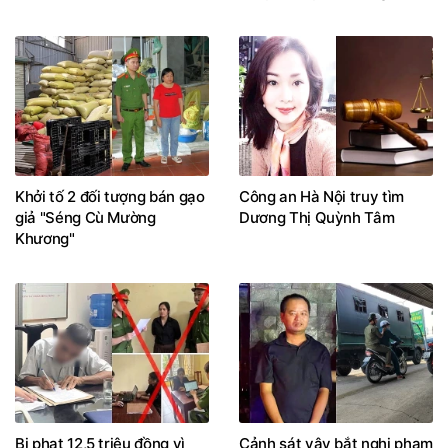
Khởi tố 2 đối tượng bán gạo
Công an Hà Nội truy tìm
giả "Séng Cù Mường
Dương Thị Quỳnh Tâm
Khương"
Bị phạt 12,5 triệu đồng vì
Cảnh sát vây bắt nghi phạm