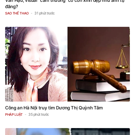
Văn Hậu, visual "cam thường" có còn xinh đẹp như ảnh tự
đăng?
31 phút trước
SAO THỂ THAO
Công an Hà Nội truy tìm Dương Thị Quỳnh Tâm
35 phút trước
PHÁP LUẬT