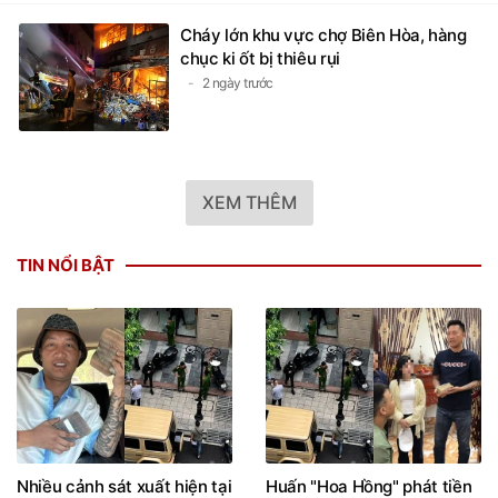
Cháy lớn khu vực chợ Biên Hòa, hàng
chục ki ốt bị thiêu rụi
2 ngày trước
XEM THÊM
TIN NỔI BẬT
Nhiều cảnh sát xuất hiện tại
Huấn "Hoa Hồng" phát tiền