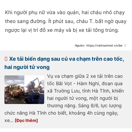
Khi người phụ nữ vừa vào quán, hai cháu nhỏ chạy
theo sang đường. Ít phút sau, cháu T. bất ngờ quay
ngược lại vị trí đỗ xe máy và bị xe tải tông trúng.
https://vietnamnet.vn/be-
trai-3-tuoi-bang-qua-duong-bi-xe-
tai-tong-tu-vong-2525041.html
Xe tải biến dạng sau cú va chạm trên cao tốc,
hai người tử vong
Vụ va chạm giữa 2 xe tải trên cao
tốc Bãi Vọt - Hàm Nghi, đoạn qua
xã Trường Lưu, tỉnh Hà Tĩnh, khiến
hai người tử vong, một người bị
thương nặng. Sáng 8/6, lực lượng
chức năng Hà Tĩnh cho biết, khoảng 4h cùng ngày,
xe...