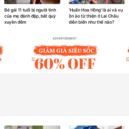
Bé gái 11 tuổi bị người tình
'Huấn Hoa Hồng' là ai và vụ
của mẹ đánh đập, bắt quỳ
ồn ào từ thiện ở Lai Châu
xuyên đêm
diễn biến như thế nào?