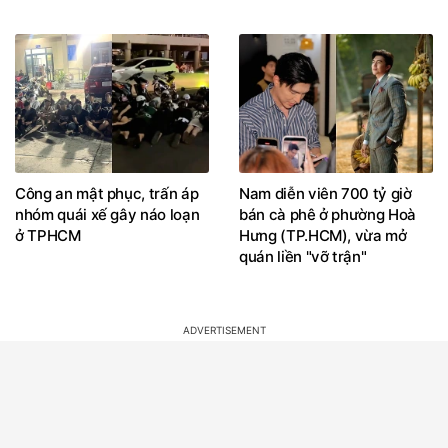
Công an mật phục, trấn áp
Nam diễn viên 700 tỷ giờ
nhóm quái xế gây náo loạn
bán cà phê ở phường Hoà
ở TPHCM
Hưng (TP.HCM), vừa mở
quán liền "vỡ trận"