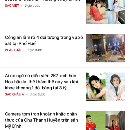
5 giờ trước
SAO VIỆT
Công an làm rõ 4 đối tượng trong vụ xô
xát tại Phố Huế
1 giờ trước
PHÁP LUẬT
Ai có ngờ nữ diễn viên 2K7 xinh hơn
Hoa hậu lại thê thảm thế này sau khi
khoe khoang 1 đôi bông tai 8 tỷ
3 giờ trước
SAO CHÂU Á
Camera tóm trọn khoảnh khắc chân
thực của Chu Thanh Huyền trên sân
Mỹ Đình