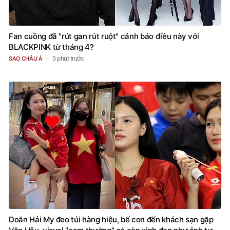
Fan cuồng đã "rút gan rút ruột" cảnh báo điều này với
BLACKPINK từ tháng 4?
5 phút trước
SAO CHÂU Á
Doãn Hải My đeo túi hàng hiệu, bế con đến khách sạn gặp