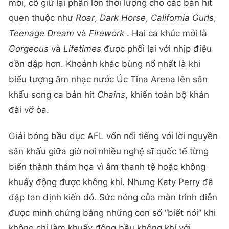
mới, cô giữ lại phần lớn thời lượng cho các bản hit
quen thuộc như
Roar
,
Dark Horse
,
California Gurls
,
Teenage Dream
và
Firework
. Hai ca khúc mới là
Gorgeous
và
Lifetimes
được phối lại với nhịp điệu
dồn dập hơn. Khoảnh khắc bùng nổ nhất là khi
biểu tượng âm nhạc nước Úc Tina Arena lên sân
khấu song ca bản hit
Chains
, khiến toàn bộ khán
đài vỡ òa.
Giải bóng bầu dục AFL vốn nổi tiếng với lời nguyền
sân khấu giữa giờ nơi nhiều nghệ sĩ quốc tế từng
biến thành thảm họa vì âm thanh tệ hoặc không
khuấy động được không khí. Nhưng Katy Perry đã
đập tan định kiến đó. Sức nóng của màn trình diễn
được minh chứng bằng những con số “biết nói” khi
không chỉ làm khuấy động bầu không khí với