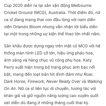
2026, Katy Perry từng là tâm điểm của lễ khai mạc
và trận chung kết ICC Women’s T20 Cricket World
Cup 2020 diễn ra tại sân vận động Melbourne
Cricket Ground (MCG), Australia. Thời điểm đó, nữ
ca sĩ đang mang thai con đầu lòng với nam diễn
viên Orlando Bloom nhưng vẫn nhận lời biểu diễn
tại một trong những sự kiện thể thao lớn nhất năm.
Sân khấu được dựng ngay trên mặt cỏ MCG với hệ
thống màn hình LED cỡ lớn, hiệu ứng pháo hoa,
ánh sáng và hàng chục vũ công phụ họa. Katy
Perry xuất hiện trong bộ trang phục ánh bạc nổi
bật, mang đến loạt bản hit đình đám như
Roar,
Dark Horse, Firework, Never Really Over
và
Walking
On Air
. Nữ ca sĩ liên tục di chuyển, tương tác với
khán giả và giữ nguồn năng lượng cao xuyên suốt