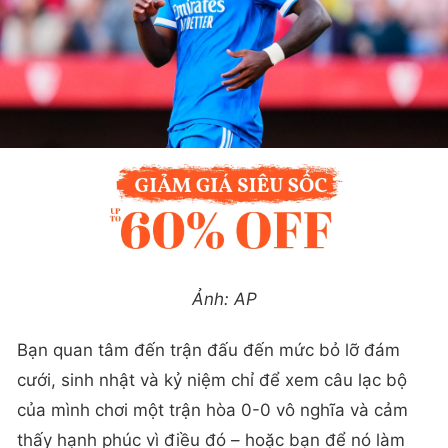
Ảnh: AP
Bạn quan tâm đến trận đấu đến mức bỏ lỡ đám
cưới, sinh nhật và kỷ niệm chỉ để xem câu lạc bộ
của mình chơi một trận hòa 0-0 vô nghĩa và cảm
thấy hạnh phúc vì điều đó – hoặc bạn để nó làm