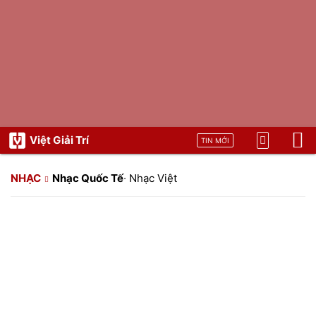
Việt Giải Trí
TIN MỚI
NHẠC
Nhạc Quốc Tế
·
Nhạc Việt