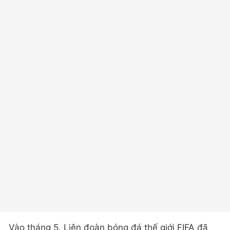
Vào tháng 5, Liên đoàn bóng đá thế giới FIFA đã