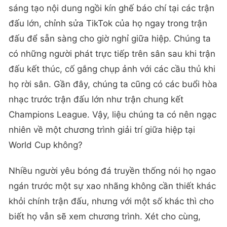
sáng tạo nội dung ngồi kín ghế báo chí tại các trận
đấu lớn, chỉnh sửa TikTok của họ ngay trong trận
đấu để sẵn sàng cho giờ nghỉ giữa hiệp. Chúng ta
có những người phát trực tiếp trên sân sau khi trận
đấu kết thúc, cố gắng chụp ảnh với các cầu thủ khi
họ rời sân. Gần đây, chúng ta cũng có các buổi hòa
nhạc trước trận đấu lớn như trận chung kết
Champions League. Vậy, liệu chúng ta có nên ngạc
nhiên về một chương trình giải trí giữa hiệp tại
World Cup không?
Nhiều người yêu bóng đá truyền thống nói họ ngao
ngán trước một sự xao nhãng không cần thiết khác
khỏi chính trận đấu, nhưng với một số khác thì cho
biết họ vẫn sẽ xem chương trình. Xét cho cùng,