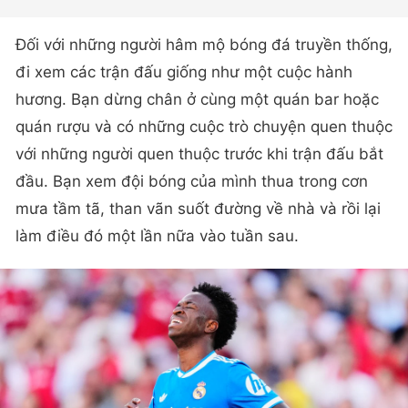
Đối với những người hâm mộ bóng đá truyền thống,
đi xem các trận đấu giống như một cuộc hành
hương. Bạn dừng chân ở cùng một quán bar hoặc
quán rượu và có những cuộc trò chuyện quen thuộc
với những người quen thuộc trước khi trận đấu bắt
đầu. Bạn xem đội bóng của mình thua trong cơn
mưa tầm tã, than vãn suốt đường về nhà và rồi lại
làm điều đó một lần nữa vào tuần sau.