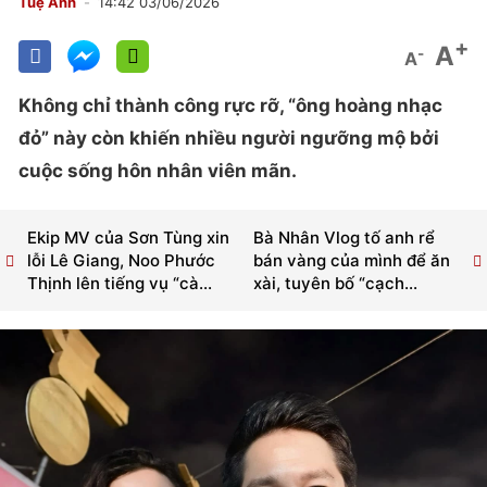
Tuệ Anh
14:42 03/06/2026
+
A
-
A
Không chỉ thành công rực rỡ, “ông hoàng nhạc
đỏ” này còn khiến nhiều người ngưỡng mộ bởi
cuộc sống hôn nhân viên mãn.
Ekip MV của Sơn Tùng xin
Bà Nhân Vlog tố anh rể
lỗi Lê Giang, Noo Phước
bán vàng của mình để ăn
Thịnh lên tiếng vụ “cà...
xài, tuyên bố “cạch...