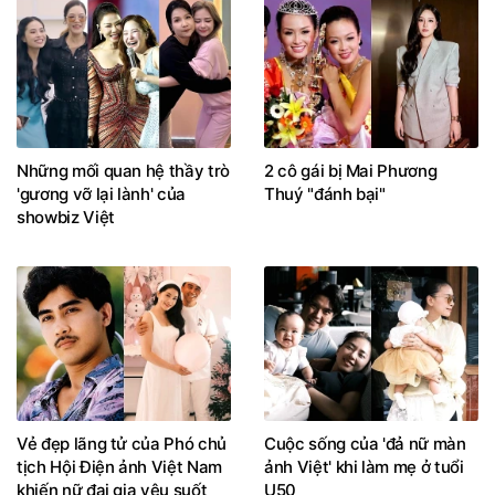
Những mối quan hệ thầy trò
2 cô gái bị Mai Phương
'gương vỡ lại lành' của
Thuý "đánh bại"
showbiz Việt
Vẻ đẹp lãng tử của Phó chủ
Cuộc sống của 'đả nữ màn
tịch Hội Điện ảnh Việt Nam
ảnh Việt' khi làm mẹ ở tuổi
khiến nữ đại gia yêu suốt
U50