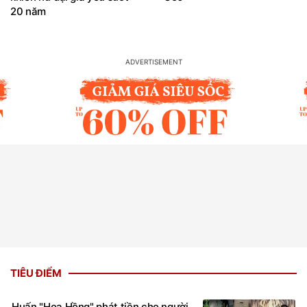
20 năm
TIÊU ĐIỂM
Huấn "Hoa Hồng" phát tiền cho người