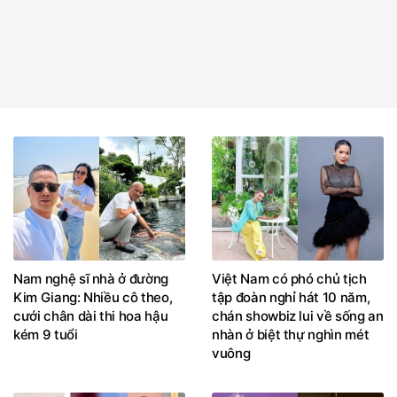
Nam nghệ sĩ nhà ở đường
Việt Nam có phó chủ tịch
Kim Giang: Nhiều cô theo,
tập đoàn nghỉ hát 10 năm,
cưới chân dài thi hoa hậu
chán showbiz lui về sống an
kém 9 tuổi
nhàn ở biệt thự nghìn mét
vuông