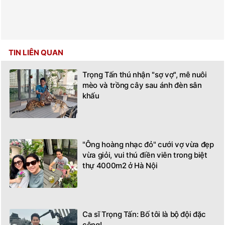
TIN LIÊN QUAN
Trọng Tấn thú nhận "sợ vợ", mê nuôi
mèo và trồng cây sau ánh đèn sân
khấu
"Ông hoàng nhạc đỏ" cưới vợ vừa đẹp
vừa giỏi, vui thú điền viên trong biệt
thự 4000m2 ở Hà Nội
Ca sĩ Trọng Tấn: Bố tôi là bộ đội đặc
công!