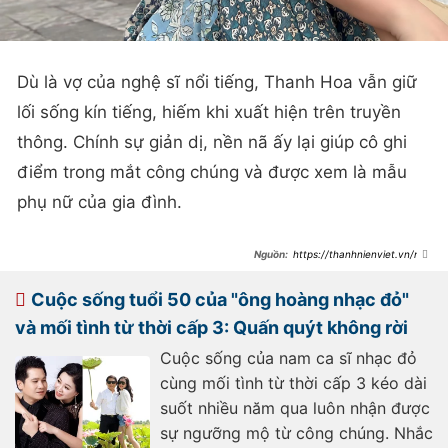
Dù là vợ của nghệ sĩ nổi tiếng, Thanh Hoa vẫn giữ
lối sống kín tiếng, hiếm khi xuất hiện trên truyền
thông. Chính sự giản dị, nền nã ấy lại giúp cô ghi
điểm trong mắt công chúng và được xem là mẫu
phụ nữ của gia đình.
https://thanhnienviet.vn/nha
n-sac-vo-vua-dep-vua-gioi-cua-
ong-hoang-nhac-do-dinh-dam-viet-
nam-209260602171058282.htm
Cuộc sống tuổi 50 của "ông hoàng nhạc đỏ"
và mối tình từ thời cấp 3: Quấn quýt không rời
Cuộc sống của nam ca sĩ nhạc đỏ
cùng mối tình từ thời cấp 3 kéo dài
suốt nhiều năm qua luôn nhận được
sự ngưỡng mộ từ công chúng. Nhắc