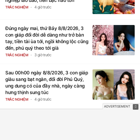
nghiệp lao đao, tiền bạc hao tốn
4 giờ trước
TRẮC NGHIỆM
Đúng ngày mai, thứ Bảy 8/8/2026, 3
con giáp đổi đời dễ dàng như trở bàn
tay, tiền tài ùa tới, ngồi không lộc cũng
đến, phú quý theo tới già
3 giờ trước
TRẮC NGHIỆM
Sau 00h00 ngày 8/8/2026, 3 con giáp
giàu sang bạt ngàn, đổi đời Phú Quý,
ung dung có của đầy nhà, ngày càng
hưng thịnh sung túc
4 giờ trước
TRẮC NGHIỆM