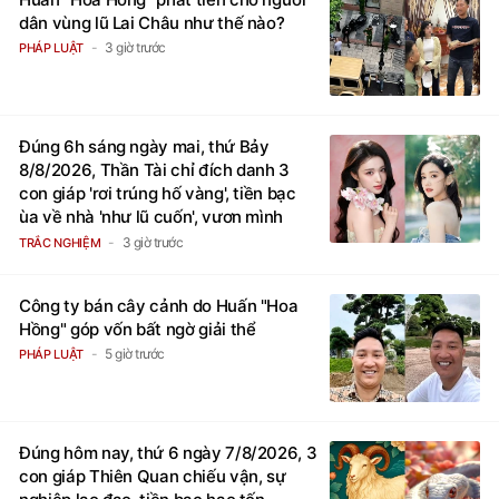
dân vùng lũ Lai Châu như thế nào?
3 giờ trước
PHÁP LUẬT
Đúng 6h sáng ngày mai, thứ Bảy
8/8/2026, Thần Tài chỉ đích danh 3
con giáp 'rơi trúng hố vàng', tiền bạc
ùa về nhà 'như lũ cuốn', vươn mình
thành đại gia trong phút chốc
3 giờ trước
TRẮC NGHIỆM
Công ty bán cây cảnh do Huấn "Hoa
Hồng" góp vốn bất ngờ giải thể
5 giờ trước
PHÁP LUẬT
Đúng hôm nay, thứ 6 ngày 7/8/2026, 3
con giáp Thiên Quan chiếu vận, sự