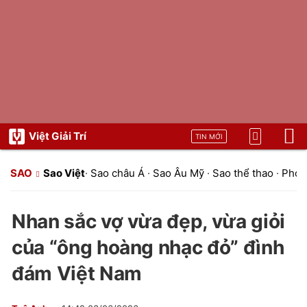
Việt Giải Trí
TIN MỚI
SAO
Sao Việt
·
Sao châu Á
·
Sao Âu Mỹ
·
Sao thể thao
·
Phon
Nhan sắc vợ vừa đẹp, vừa giỏi
của “ông hoàng nhạc đỏ” đình
đám Việt Nam