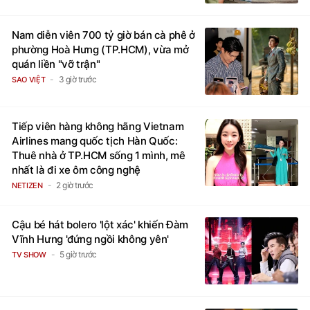
Nam diễn viên 700 tỷ giờ bán cà phê ở
phường Hoà Hưng (TP.HCM), vừa mở
quán liền "vỡ trận"
3 giờ trước
SAO VIỆT
Tiếp viên hàng không hãng Vietnam
Airlines mang quốc tịch Hàn Quốc:
Thuê nhà ở TP.HCM sống 1 mình, mê
nhất là đi xe ôm công nghệ
2 giờ trước
NETIZEN
Cậu bé hát bolero 'lột xác' khiến Đàm
Vĩnh Hưng 'đứng ngồi không yên'
5 giờ trước
TV SHOW