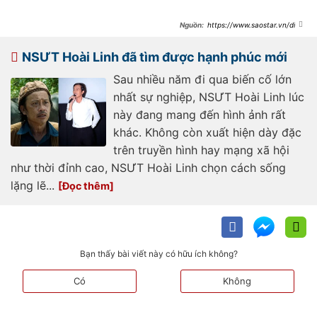
https://www.saostar.vn/dien
-anh/tai-san-quy-gia-hon-650-ty-
giup-hoai-linh-hanh-phuc-di-them-
buoc-nua-
NSƯT Hoài Linh đã tìm được hạnh phúc mới
202606030630296376.html
Sau nhiều năm đi qua biến cố lớn
nhất sự nghiệp, NSƯT Hoài Linh lúc
này đang mang đến hình ảnh rất
khác. Không còn xuất hiện dày đặc
trên truyền hình hay mạng xã hội
như thời đỉnh cao, NSƯT Hoài Linh chọn cách sống
lặng lẽ...
Bạn thấy bài viết này có hữu ích không?
Có
Không