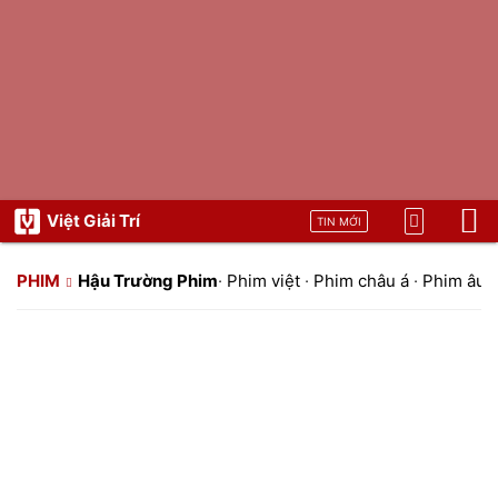
Việt Giải Trí
TIN MỚI
PHIM
Hậu Trường Phim
·
Phim việt
·
Phim châu á
·
Phim âu 