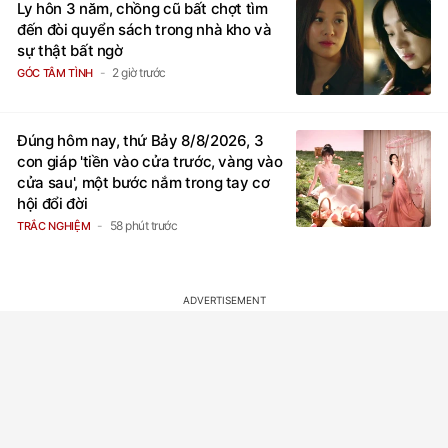
Ly hôn 3 năm, chồng cũ bất chợt tìm
đến đòi quyển sách trong nhà kho và
sự thật bất ngờ
2 giờ trước
GÓC TÂM TÌNH
Đúng hôm nay, thứ Bảy 8/8/2026, 3
con giáp 'tiền vào cửa trước, vàng vào
cửa sau', một bước nắm trong tay cơ
hội đổi đời
58 phút trước
TRẮC NGHIỆM