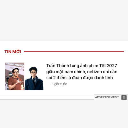
TIN MỚI
Trấn Thành tung ảnh phim Tết 2027
giấu mặt nam chính, netizen chỉ cần
soi 2 điểm là đoán được danh tính
1 giờ trước
Loại cá giàu đạm hơn cá rô, ít mỡ hơn
cá trê, thịt săn chắc, nướng lên thơm
phức ăn cùng rau sống ngon tuyệt
3 giờ trước