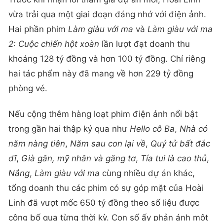
vừa trải qua một giai đoạn đáng nhớ với điện ảnh.
Hai phần phim
Làm giàu với ma
và
Làm giàu với ma
2: Cuộc chiến hột xoàn
lần lượt đạt doanh thu
khoảng 128 tỷ đồng và hơn 100 tỷ đồng. Chỉ riêng
hai tác phẩm này đã mang về hơn 229 tỷ đồng
phòng vé.
Nếu cộng thêm hàng loạt phim điện ảnh nổi bật
trong gần hai thập kỷ qua như
Hello cô Ba
,
Nhà có
năm nàng tiên
,
Năm sau con lại về
,
Quý tử bất đắc
dĩ
,
Già gân, mỹ nhân và găng tơ
,
Tía tui là cao thủ
,
Nắng
,
Làm giàu với ma
cùng nhiều dự án khác,
tổng doanh thu các phim có sự góp mặt của Hoài
Linh đã vượt mốc 650 tỷ đồng theo số liệu được
công bố qua từng thời kỳ. Con số ấy phản ánh một