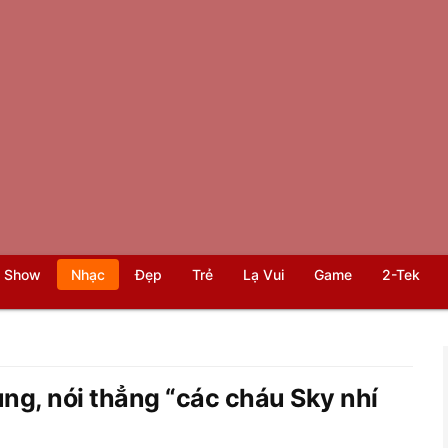
 Show
Nhạc
Đẹp
Trẻ
Lạ Vui
Game
2-Tek
g, nói thẳng “các cháu Sky nhí