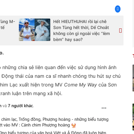
Tùng M-
Hết HIEUTHUHAI rồi lại chê
 tế
Sơn Tùng hết thời, Dế Choắt
không còn gì ngoài việc “lèm
bèm” hay sao?
o.
 những chia sẻ liên quan đến việc sử dụng hình ảnh
 Động thái của nam ca sĩ nhanh chóng thu hút sự chú
 chim Lạc xuất hiện trong MV
Come My Way
của Sơn
ranh luận trên mạng xã hội.