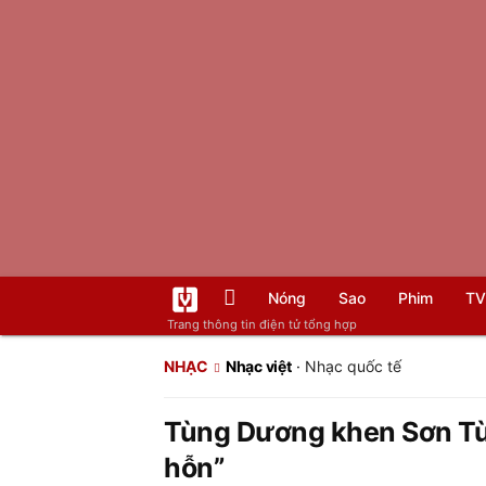
Nóng
Sao
Phim
TV
Trang thông tin điện tử tổng hợp
NHẠC
Nhạc việt
·
Nhạc quốc tế
Tùng Dương khen Sơn Tùn
hỗn”