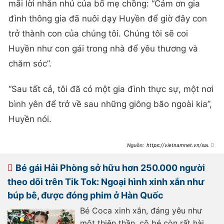
mãi lời nhắn nhủ của bố mẹ chồng: “Cảm ơn gia
đình thông gia đã nuôi dạy Huyền để giờ đây con
trở thành con của chúng tôi. Chúng tôi sẽ coi
Huyền như con gái trong nhà để yêu thương và
chăm sóc”.
“Sau tất cả, tôi đã có một gia đình thực sự, một nơi
bình yên để trở về sau những giông bão ngoài kia”,
Huyền nói.
https://vietnamnet.vn/sau-
nhieu-ton-thuong-co-gai-hai-
phong-bat-khoc-vi-cau-noi-cua-bo-
me-chong-han-2515008.html
Bé gái Hải Phòng sở hữu hơn 250.000 người
theo dõi trên Tik Tok: Ngoại hình xinh xắn như
búp bê, được đóng phim ở Hàn Quốc
Bé Coca xinh xắn, đáng yêu như
một thiên thần, cô bé còn rất hài