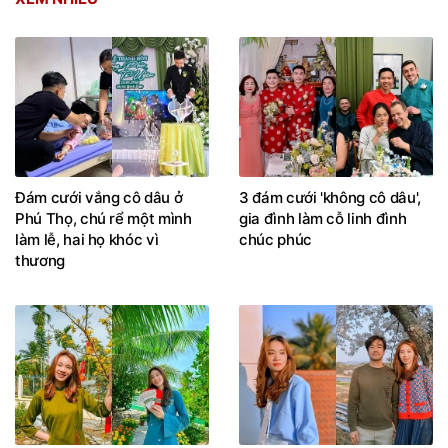
Đám cưới vắng cô dâu ở
3 đám cưới 'không cô dâu',
Phú Thọ, chú rể một mình
gia đình làm cỗ linh đình
làm lễ, hai họ khóc vì
chúc phúc
thương