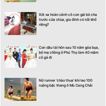
Xót xa hoàn cảnh cô con gái bỏ cha
trước cửa chùa, gia đình có nỗi khổ
riêng?
Con dâu tái hôn sau 10 năm góa bụa,
bố mẹ chồng ở Phú Thọ làm 40 mâm
cỗ gả đi
Nữ runner 'chào thua' khi leo 100
ruộng bậc thang ở Mù Cang Chải