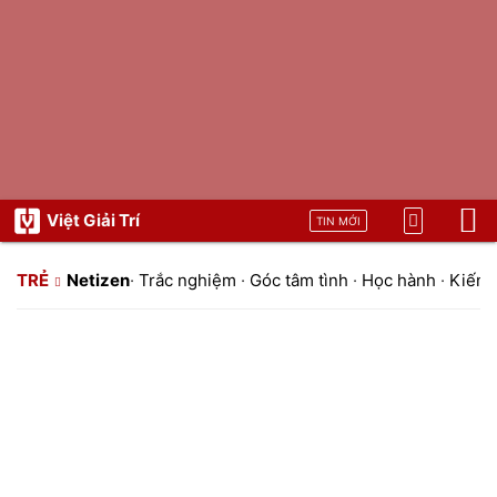
Việt Giải Trí
TIN MỚI
TRẺ
Netizen
·
Trắc nghiệm
·
Góc tâm tình
·
Học hành
·
Kiến t