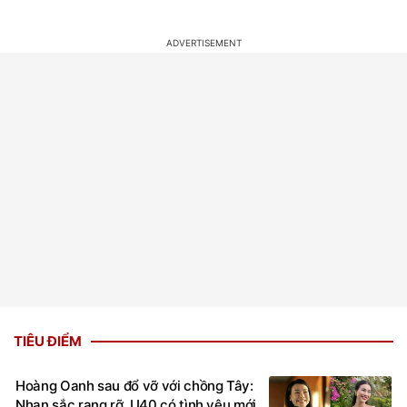
TIÊU ĐIỂM
Hoàng Oanh sau đổ vỡ với chồng Tây:
Nhan sắc rạng rỡ, U40 có tình yêu mới