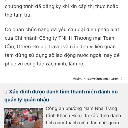
chương trình đã đăng ký khi xin cấp thị thực hoặc
thẻ tạm trú.
Cơ quan chức năng đã yêu cầu đại diện pháp luật
của Chi nhánh Công ty TNHH Thương mại Toàn
Cầu, Green Group Travel và các đơn vị liên quan
tạm dừng sử dụng số lao động nước ngoài này để
phục vụ công tác xác minh, làm rõ.
https://vietnamnet.vn/phat-
hien-20-nguoi-nuoc-ngoai-co-dau-
hieu-vi-pham-xuat-nhap-canh-o-
nha-trang-2515350.html
Xác định được danh tính thanh niên đánh nữ
quản lý quán nhậu
Công an phường Nam Nha Trang
(tỉnh Khánh Hòa) đã xác định danh
tính nam thanh niên đánh nữ quản