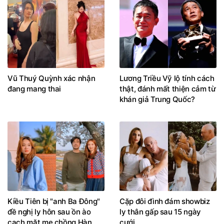
Vũ Thuý Quỳnh xác nhận
Lương Triều Vỹ lộ tính cách
đang mang thai
thật, đánh mất thiện cảm từ
khán giả Trung Quốc?
Kiều Tiên bị "anh Ba Đông"
Cặp đôi đình đám showbiz
đề nghị ly hôn sau ồn ào
ly thân gấp sau 15 ngày
cạch mặt mẹ chồng Hàn
cưới