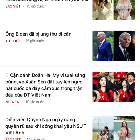
15 giờ trước
SAO VIỆT
Ông Biden đã bị ung thư di căn
15 giờ trước
THẾ GIỚI
Cận cảnh Doãn Hải My visual sáng
bừng, vợ Xuân Son đặt tay lên ngực
hát quốc ca đầy cảm xúc trong trận
đấu của ĐT Việt Nam
10 giờ trước
NETIZEN
Diễn viên Quỳnh Nga ngày càng
quyến rũ sau khi công khai yêu NSƯT
Việt Anh
14 giờ trước
SAO VIỆT