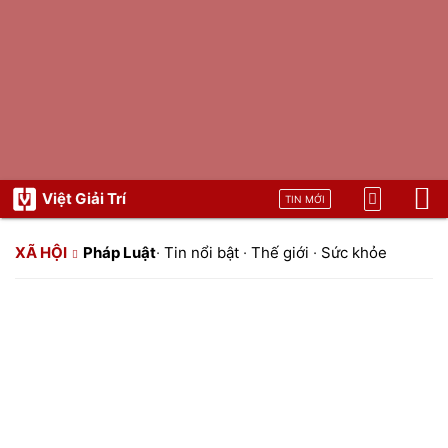
Việt Giải Trí
TIN MỚI
XÃ HỘI
Pháp Luật
·
Tin nổi bật
·
Thế giới
·
Sức khỏe