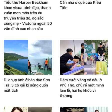
Tiểu thư Harper Beckham
Căn nhà ở quê của Kiều
khoe visual xinh đẹp, thanh
Tiên
xuân mơn mởn trên du
thuyền triệu đô, đọ sắc
cùng mẹ - Victoria ngoài 50
vẫn đỉnh cao nhan sắc
Đi chụp ảnh ở bán đảo Sơn
Đám cưới vắng cô dâu ở
Trà, 3 cô gái bị sóng cuốn
Phú Thọ, chú rể một mình
mất tích
làm lễ, hai họ khóc vì
thương