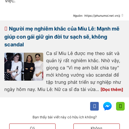
việc.
https://phunumoi.net.vn/pha
n-ung-cua-me-miu-le-khi-con-gai-
dinh-vao-thi-phi-d350566.html
Người mẹ nghiêm khắc của Miu Lê: Mạnh mẽ
giúp con gái giữ gìn đời tư sạch sẽ, không
scandal
Ca sĩ Miu Lê được mẹ theo sát và
quản lý rất nghiêm khắc. Nhờ vậy,
giọng ca "Vì mẹ anh bắt chia tay"
mới không vướng vào scandal để
tập trung phát triển sự nghiệp như
ngày hôm nay. Miu Lê: Nữ ca sĩ đa tài vừa...
Bạn thấy bài viết này có hữu ích không?
Có
Không