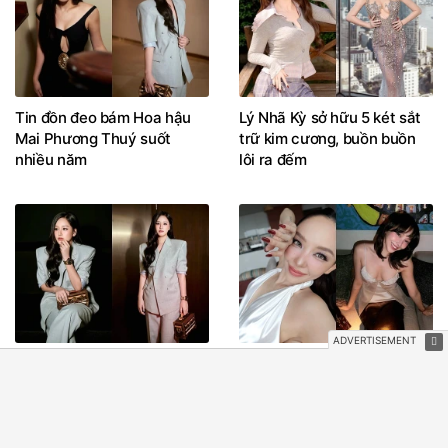
Tin đồn đeo bám Hoa hậu
Lý Nhã Kỳ sở hữu 5 két sắt
Mai Phương Thuý suốt
trữ kim cương, buồn buồn
nhiều năm
lôi ra đếm
Kỷ niệm cay đắng thời đi
Mẹ Tóc Tiên muốn con gái
học từng khiến Mai Phương
sớm có người mới
Thuý than thở: "Ngày đó
lầm lỗi gì mà phải làm cái
giấy này?"