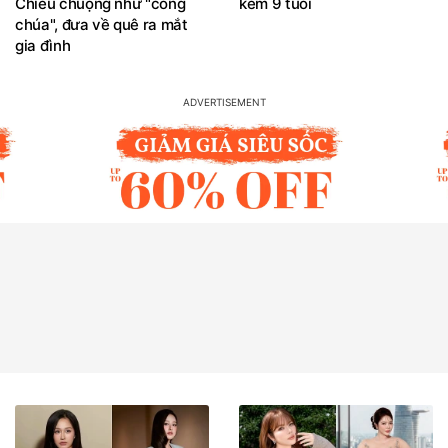
Chiều chuộng như "công
kém 9 tuổi
chúa", đưa về quê ra mắt
gia đình