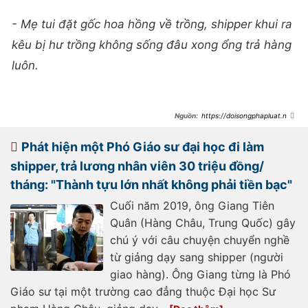
- Mẹ tui đặt gốc hoa hồng về trồng, shipper khui ra
kêu bị hư trồng không sống đâu xong ổng trả hàng
luôn.
https://doisongphapluat.ngu
oiduatin.vn/su-noi-loan-cua-1-
shipper-khien-chu-nha-khong-chiu-
noi-cat-camera-an-ninh-dang-len-
Phát hiện một Phó Giáo sư đại học đi làm
mang-a634229.html
shipper, trả lương nhân viên 30 triệu đồng/
tháng: "Thành tựu lớn nhất không phải tiền bạc"
Cuối năm 2019, ông Giang Tiên
Quân (Hàng Châu, Trung Quốc) gây
chú ý với câu chuyện chuyển nghề
từ giảng dạy sang shipper (người
giao hàng). Ông Giang từng là Phó
Giáo sư tại một trường cao đẳng thuộc Đại học Sư