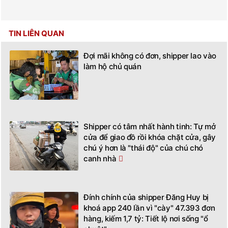
TIN LIÊN QUAN
Đợi mãi không có đơn, shipper lao vào
làm hộ chủ quán
Shipper có tâm nhất hành tinh: Tự mở
cửa để giao đồ rồi khóa chặt cửa, gây
chú ý hơn là "thái độ" của chú chó
canh nhà
Đính chính của shipper Đăng Huy bị
khoá app 240 lần vì "cày" 47.393 đơn
hàng, kiếm 1,7 tỷ: Tiết lộ nơi sống "ổ