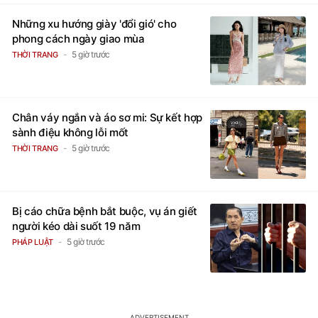
Những xu hướng giày 'đổi gió' cho
phong cách ngày giao mùa
5 giờ trước
THỜI TRANG
Chân váy ngắn và áo sơ mi: Sự kết hợp
sành điệu không lỗi mốt
5 giờ trước
THỜI TRANG
Bị cáo chữa bệnh bắt buộc, vụ án giết
người kéo dài suốt 19 năm
5 giờ trước
PHÁP LUẬT