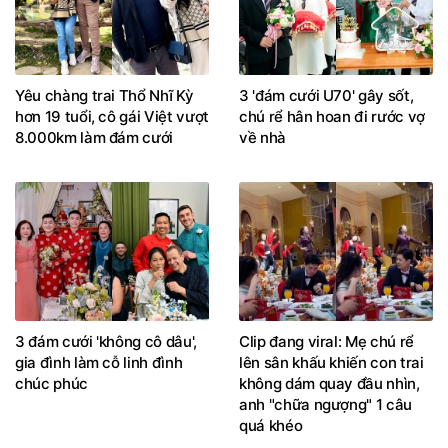
Yêu chàng trai Thổ Nhĩ Kỳ
3 'đám cưới U70' gây sốt,
hơn 19 tuổi, cô gái Việt vượt
chú rể hân hoan đi rước vợ
8.000km làm đám cưới
về nhà
3 đám cưới 'không cô dâu',
Clip đang viral: Mẹ chú rể
gia đình làm cỗ linh đình
lên sân khấu khiến con trai
chúc phúc
không dám quay đầu nhìn,
anh "chữa ngượng" 1 câu
quá khéo