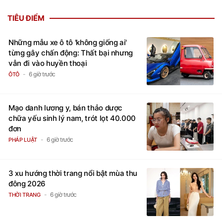
TIÊU ĐIỂM
Những mẫu xe ô tô 'không giống ai'
từng gây chấn động: Thất bại nhưng
vẫn đi vào huyền thoại
6 giờ trước
ÔTÔ
Mạo danh lương y, bán thảo dược
chữa yếu sinh lý nam, trót lọt 40.000
đơn
6 giờ trước
PHÁP LUẬT
3 xu hướng thời trang nổi bật mùa thu
đông 2026
6 giờ trước
THỜI TRANG