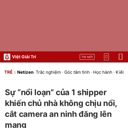
Việt Giải Trí
TIN MỚI
TRẺ
Netizen
·
Trắc nghiệm
·
Góc tâm tình
·
Học hành
·
Kiến t
Sự “nổi loạn” của 1 shipper
khiến chủ nhà không chịu nổi,
cắt camera an ninh đăng lên
mạng