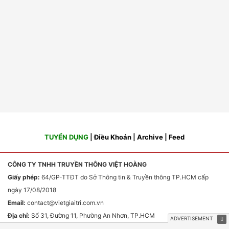
TUYỂN DỤNG
|
Điều Khoản
|
Archive
|
Feed
CÔNG TY TNHH TRUYỀN THÔNG VIỆT HOÀNG
Giấy phép:
64/GP-TTĐT do Sở Thông tin & Truyền thông TP.HCM cấp
ngày 17/08/2018
Email:
contact
@vietgiaitri.com.vn
Địa chỉ:
Số 31, Đường 11, Phường An Nhơn, TP.HCM
Chịu trách nhiệm nội dung:
Ông Phan Văn Sơn