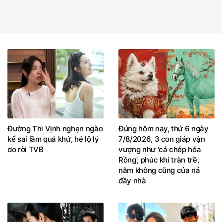
Đường Thi Vịnh nghẹn ngào
Đúng hôm nay, thứ 6 ngày
kể sai lầm quá khứ, hé lộ lý
7/8/2026, 3 con giáp vận
do rời TVB
vượng như 'cá chép hóa
Rồng', phúc khí tràn trề,
nằm không cũng của nả
đầy nhà