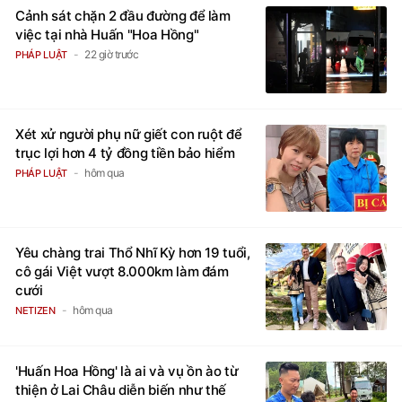
Cảnh sát chặn 2 đầu đường để làm
việc tại nhà Huấn "Hoa Hồng"
22 giờ trước
PHÁP LUẬT
Xét xử người phụ nữ giết con ruột để
trục lợi hơn 4 tỷ đồng tiền bảo hiểm
hôm qua
PHÁP LUẬT
Yêu chàng trai Thổ Nhĩ Kỳ hơn 19 tuổi,
cô gái Việt vượt 8.000km làm đám
cưới
hôm qua
NETIZEN
'Huấn Hoa Hồng' là ai và vụ ồn ào từ
thiện ở Lai Châu diễn biến như thế