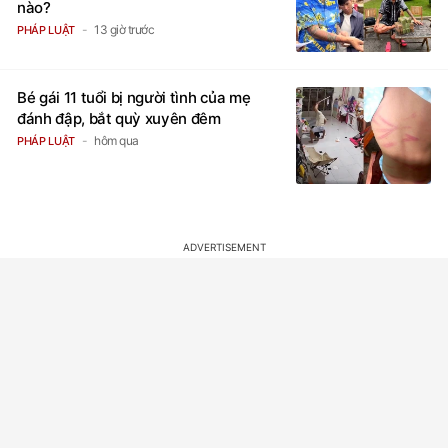
nào?
13 giờ trước
PHÁP LUẬT
Bé gái 11 tuổi bị người tình của mẹ
đánh đập, bắt quỳ xuyên đêm
hôm qua
PHÁP LUẬT