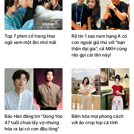
Top 7 phim cổ trang Hoa
Rộ tin 1 sao nam hạng A có
ngữ xem một lần nhớ mãi
con ngoài giá thú với "bạn
thân đại gia", cả MXH cùng
réo gọi cái tên này!
Báo Hàn đăng tin "Gong Yoo
Biến hóa mọi phong cách
47 tuổi chưa lấy vợ nhưng
với áo crop top cá tính
hóa ra lại có con đầu lòng"