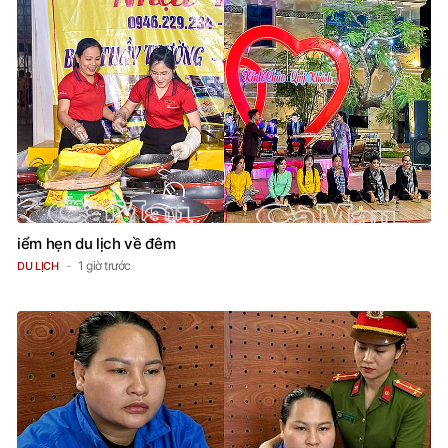
iểm hẹn du lịch về đêm
1 giờ trước
DU LỊCH