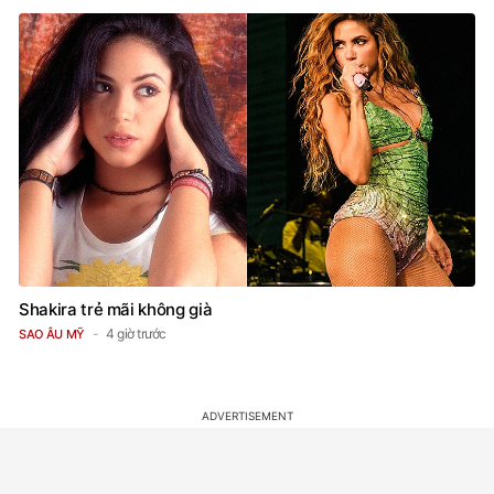
Shakira trẻ mãi không già
4 giờ trước
SAO ÂU MỸ