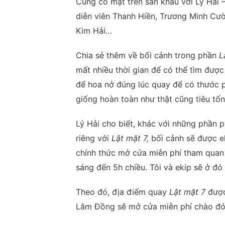
Cùng có mặt trên sân khấu với Lý Hải 
diễn viên Thanh Hiền, Trương Minh Cư
Kim Hải…
Chia sẻ thêm về bối cảnh trong phần
L
mất nhiều thời gian để có thể tìm được 
để hoa nở đúng lúc quay để có thước p
giống hoàn toàn như thật cũng tiêu tốn
Lý Hải cho biết, khác với những phần p
riêng với
Lật mặt 7,
bối cảnh sẽ được ek
chính thức mở cửa miễn phí tham qua
sáng đến 5h chiều. Tôi và ekip sẽ ở đó
Theo đó, địa điểm quay
Lật mặt 7
được 
Lâm Đồng sẽ mở cửa miễn phí chào đón 