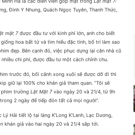
– Minh Hà là các diễn viên góp mặt trong
Lật mặt 7:
ờng, Đinh Y Nhung, Quách Ngọc Tuyên, Thanh Thức,
ật mặt 7
được đầu tư với kinh phí lớn, anh cho biết
giống hoa bất tử và tìm hiểu đặc tính, bố trí làm sao
him đẹp. Bên cạnh đó, việc phục dựng lại căn nhà cũ
 nhiều chi phí, được đầu tư một cách chỉnh chu.
him trước đó, bối cảnh xong xuôi sẽ được dỡ đi thì
ip giữ lại 100% cho khán giả tham quan. “Tôi sẽ
n phim trường
Lật Mặt 7
vào ngày 20 và 21/4, từ 9h
 trong 2 ngày để tiếp đón tất cả mọi người”.
Lý Hải tiết lộ tại làng K’Long K’Lanh, Lạc Dương,
khán giả vào hai ngày 20 và 21/4 sắp tới.