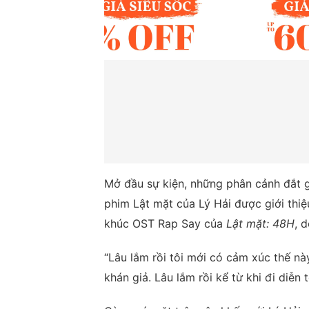
Mở đầu sự kiện, những phân cảnh đắt g
phim Lật mặt của Lý Hải được giới thi
khúc OST Rap Say của
Lật mặt: 48H
, 
“Lâu lắm rồi tôi mới có cảm xúc thế nà
khán giả. Lâu lắm rồi kể từ khi đi diễn 