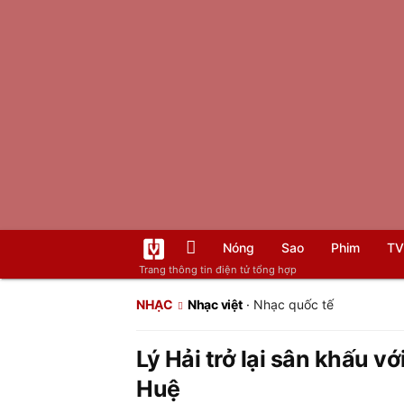
Nóng
Sao
Phim
TV
Trang thông tin điện tử tổng hợp
NHẠC
Nhạc việt
·
Nhạc quốc tế
Lý Hải trở lại sân khấu vớ
Huệ