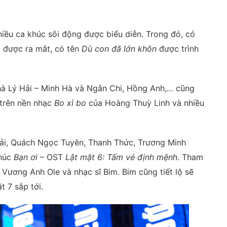
nhiều ca khúc sôi động được biểu diễn. Trong đó, có
m được ra mắt, có tên
Dù con đã lớn khôn
được trình
à Lý Hải – Minh Hà và Ngân Chi, Hồng Anh,… cũng
 trên nền nhạc
Bo xì bo
của Hoàng Thuỳ Linh và nhiều
Hải, Quách Ngọc Tuyên, Thanh Thức, Trương Minh
khúc
Bạn ơi
– OST
Lật mặt 6: Tấm vé định mệnh
. Tham
Vương Anh Ole và nhạc sĩ Bim. Bim cũng tiết lộ sẽ
 7 sắp tới.