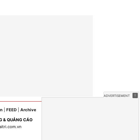
ản
|
FEED
|
Archive
G & QUẢNG CÁO
aitri.com.vn