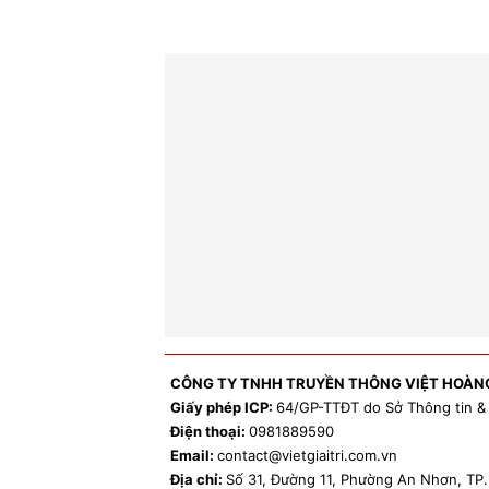
CÔNG TY TNHH TRUYỀN THÔNG VIỆT HOÀN
Giấy phép ICP:
64/GP-TTĐT do Sở Thông tin &
Điện thoại:
0981
889590
Email:
contact
@vietgiaitri.com.vn
Địa chỉ:
Số 31, Đường 11, Phường An Nhơn, T