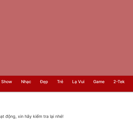
 Show
Nhạc
Đẹp
Trẻ
Lạ Vui
Game
2-Tek
t động, xin hãy kiểm tra lại nhé!