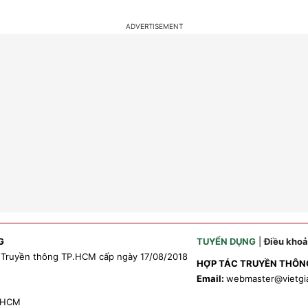
G
TUYỂN DỤNG
|
Điều kho
 Truyền thông TP.HCM cấp ngày 17/08/2018
HỢP TÁC TRUYỀN THÔN
Email:
webmaster
@vietgi
P.HCM