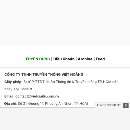
TUYỂN DỤNG
|
Điều Khoản
|
Archive
|
Feed
CÔNG TY TNHH TRUYỀN THÔNG VIỆT HOÀNG
Giấy phép:
64/GP-TTĐT do Sở Thông tin & Truyền thông TP.HCM cấp
ngày 17/08/2018
Email:
contact
@vietgiaitri.com.vn
Địa chỉ:
Số 31, Đường 11, Phường An Nhơn, TP.HCM
Chịu trách nhiệm nội dung:
Ông Phan Văn Sơn
HỢP TÁC TRUYỀN THÔNG & QUẢNG CÁO
Email:
webmaster
@vietgiaitri.com.vn