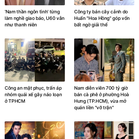
'Nam thần ngôn tình' từng
Công ty bán cây cảnh do
làm nghề giao báo, U60 vẫn
Huấn "Hoa Hồng" góp vốn
như thanh niên
bất ngờ giải thể
Công an mật phục, trấn áp
Nam diễn viên 700 tỷ giờ
nhóm quái xế gây náo loạn
bán cà phê ở phường Hoà
ở TPHCM
Hưng (TP.HCM), vừa mở
quán liền "vỡ trận"