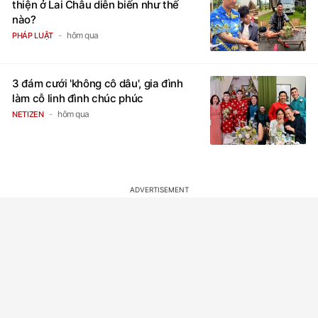
thiện ở Lai Châu diễn biến như thế
nào?
hôm qua
PHÁP LUẬT
3 đám cưới 'không cô dâu', gia đình
làm cỗ linh đình chúc phúc
hôm qua
NETIZEN