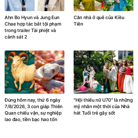
Ahn Bo Hyun và Jung Eun
Căn nhà ở quê của Kiều
Chae hợp tác bắt tội phạm
Tiên
trong trailer Tài phiệt và
cảnh sát 2
Đúng hôm nay, thứ 6 ngày
"Hội thiếu nữ U70" là những
7/8/2026, 3 con giáp Thiên
mỹ nhân một thời của Nhà
Quan chiếu vận, sự nghiệp
hát Tuổi trẻ gây sốt
lao đao, tiền bạc hao tốn