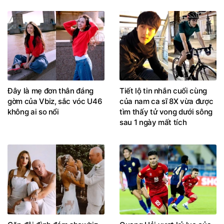
Đây là mẹ đơn thân đáng
Tiết lộ tin nhắn cuối cùng
gờm của Vbiz, sắc vóc U46
của nam ca sĩ 8X vừa được
không ai so nổi
tìm thấy tử vong dưới sông
sau 1 ngày mất tích