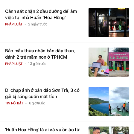
Cảnh sát chặn 2 đầu đường để làm
việc tại nhà Huấn "Hoa Hồng"
2 ngày trước
PHÁP LUẬT
Bảo mẫu thừa nhận bắn dây thun,
đánh 2 trẻ mầm non ở TPHCM
13 giờ trước
PHÁP LUẬT
Đi chụp ảnh ở bán đảo Sơn Trà, 3 cô
gái bị sóng cuốn mất tích
6 giờ trước
TIN NỔI BẬT
'Huấn Hoa Hồng' là ai và vụ ồn ào từ