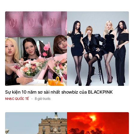
Sự kiện 10 năm sơ sài nhất showbiz của BLACKPINK
8 giờ trước
NHẠC QUỐC TẾ