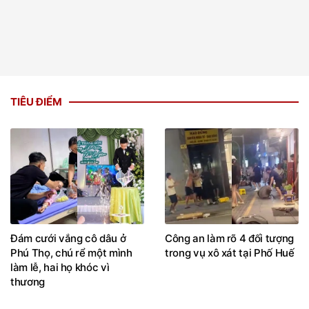
TIÊU ĐIỂM
Đám cưới vắng cô dâu ở
Công an làm rõ 4 đối tượng
Phú Thọ, chú rể một mình
trong vụ xô xát tại Phố Huế
làm lễ, hai họ khóc vì
thương