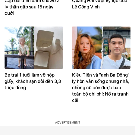
Cặp đôi đình đám showbiz
Quang Hải vượt kỷ lục của
ly thân gấp sau 15 ngày
Lê Công Vinh
cưới
Bé trai 1 tuổi làm vỡ hộp
Kiều Tiên và "anh Ba Đông"
giấy, khách sạn đòi đền 3,3
ly hôn vẫn sống chung nhà,
triệu đồng
chồng cũ còn được bao
toàn bộ chi phí: Nổ ra tranh
cãi