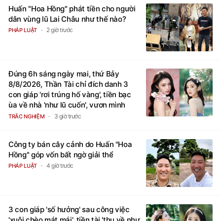
Huấn "Hoa Hồng" phát tiền cho người
dân vùng lũ Lai Châu như thế nào?
2 giờ trước
PHÁP LUẬT
Đúng 6h sáng ngày mai, thứ Bảy
8/8/2026, Thần Tài chỉ đích danh 3
con giáp 'rơi trúng hố vàng', tiền bạc
ùa về nhà 'như lũ cuốn', vươn mình
thành đại gia trong phút chốc
3 giờ trước
TRẮC NGHIỆM
Công ty bán cây cảnh do Huấn "Hoa
Hồng" góp vốn bất ngờ giải thể
4 giờ trước
PHÁP LUẬT
3 con giáp 'số hưởng' sau công việc
'xuôi chèo mát mái', tiền tài 'thu về như