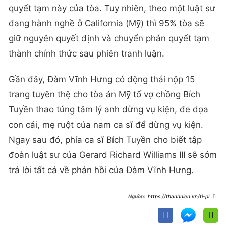
quyết tạm này của tòa. Tuy nhiên, theo một luật sư
đang hành nghề ở California (Mỹ) thì 95% tòa sẽ
giữ nguyên quyết định và chuyển phán quyết tạm
thành chính thức sau phiên tranh luận.
Gần đây, Đàm Vĩnh Hưng có động thái nộp 15
trang tuyên thệ cho tòa án Mỹ tố vợ chồng Bích
Tuyền thao túng tâm lý anh dừng vụ kiện, đe dọa
con cái, mẹ ruột của nam ca sĩ để dừng vụ kiện.
Ngay sau đó, phía ca sĩ Bích Tuyền cho biết tập
đoàn luật sư của Gerard Richard Williams III sẽ sớm
trả lời tất cả về phản hồi của Đàm Vĩnh Hưng.
https://thanhnien.vn/ti-phu-
cong-nghe-bi-toa-bac-yeu-cau-
dam-vinh-hung-tiep-tuc-theo-duoi-
vu-kien-185250706132136358.htm