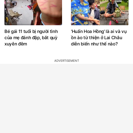
Bé gái 11 tuổi bị người tình
'Huấn Hoa Hồng' là ai và vụ
của mẹ đánh đập, bắt quỳ
ồn ào từ thiện ở Lai Châu
xuyên đêm
diễn biến như thế nào?