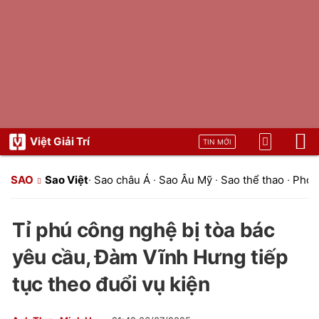
Việt Giải Trí
TIN MỚI
SAO
Sao Việt
·
Sao châu Á
·
Sao Âu Mỹ
·
Sao thể thao
·
Phon
Tỉ phú công nghệ bị tòa bác
yêu cầu, Đàm Vĩnh Hưng tiếp
tục theo đuổi vụ kiện