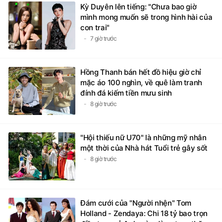
Kỳ Duyên lên tiếng: "Chưa bao giờ
mình mong muốn sẽ trong hình hài của
con trai"
7 giờ trước
Hồng Thanh bán hết đồ hiệu giờ chỉ
mặc áo 100 nghìn, về quê làm tranh
đính đá kiếm tiền mưu sinh
8 giờ trước
"Hội thiếu nữ U70" là những mỹ nhân
một thời của Nhà hát Tuổi trẻ gây sốt
8 giờ trước
Đám cưới của "Người nhện" Tom
Holland - Zendaya: Chi 18 tỷ bao trọn