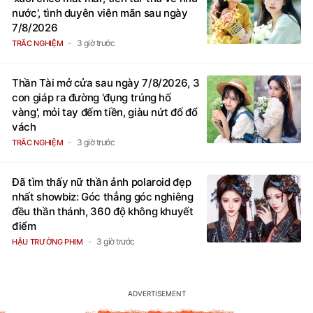
nước', tình duyên viên mãn sau ngày
7/8/2026
3 giờ trước
TRẮC NGHIỆM
Thần Tài mở cửa sau ngày 7/8/2026, 3
con giáp ra đường 'đụng trúng hố
vàng', mỏi tay đếm tiền, giàu nứt đố đổ
vách
3 giờ trước
TRẮC NGHIỆM
Đã tìm thấy nữ thần ảnh polaroid đẹp
nhất showbiz: Góc thẳng góc nghiêng
đều thần thánh, 360 độ không khuyết
điểm
3 giờ trước
HẬU TRƯỜNG PHIM