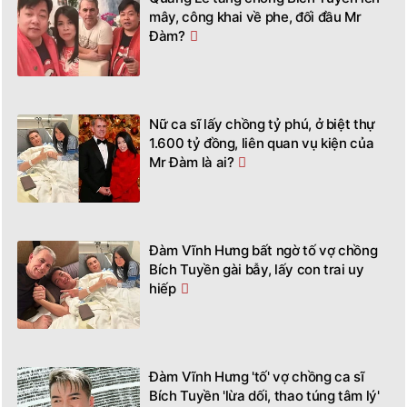
mây, công khai về phe, đối đầu Mr
Đàm?
Nữ ca sĩ lấy chồng tỷ phú, ở biệt thự
1.600 tỷ đồng, liên quan vụ kiện của
Mr Đàm là ai?
Đàm Vĩnh Hưng bất ngờ tố vợ chồng
Bích Tuyền gài bẫy, lấy con trai uy
hiếp
Đàm Vĩnh Hưng 'tố' vợ chồng ca sĩ
Bích Tuyền 'lừa dối, thao túng tâm lý'