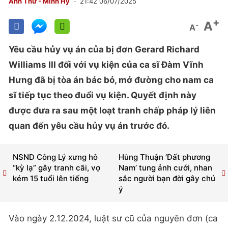
Anh Thư - Minh Hy
21:42 06/07/2025
+
A
-
A
Yêu cầu hủy vụ án của bị đơn Gerard Richard
Williams III đối với vụ kiện của ca sĩ Đàm Vĩnh
Hưng đã bị tòa án bác bỏ, mở đường cho nam ca
sĩ tiếp tục theo đuổi vụ kiện. Quyết định này
được đưa ra sau một loạt tranh chấp pháp lý liên
quan đến yêu cầu hủy vụ án trước đó.
NSND Công Lý xưng hô
Hùng Thuận ‘Đất phương
“kỳ lạ” gây tranh cãi, vợ
Nam’ tung ảnh cưới, nhan
kém 15 tuổi lên tiếng
sắc người bạn đời gây chú
ý
Vào ngày 2.12.2024, luật sư cũ của nguyên đơn (ca