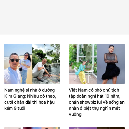
Nam nghệ sĩ nhà ở đường
Việt Nam có phó chủ tịch
Kim Giang: Nhiều cô theo,
tập đoàn nghỉ hát 10 năm,
cưới chân dài thi hoa hậu
chán showbiz lui về sống an
kém 9 tuổi
nhàn ở biệt thự nghìn mét
vuông