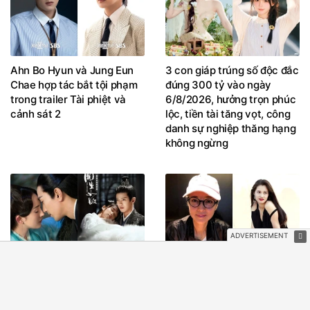
Ahn Bo Hyun và Jung Eun
3 con giáp trúng số độc đắc
Chae hợp tác bắt tội phạm
đúng 300 tỷ vào ngày
trong trailer Tài phiệt và
6/8/2026, hưởng trọn phúc
cảnh sát 2
lộc, tiền tài tăng vọt, công
danh sự nghiệp thăng hạng
không ngừng
Top 7 phim cổ trang Hoa
Chọn đóng phim 18+ để nổi
ngữ xem một lần nhớ mãi
tiếng nhanh, sống dựa vào