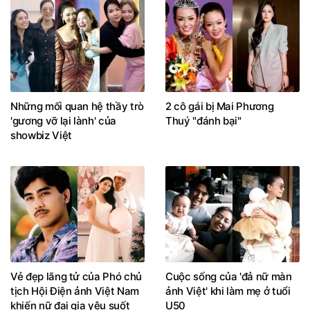
Những mối quan hệ thầy trò
2 cô gái bị Mai Phương
'gương vỡ lại lành' của
Thuý "đánh bại"
showbiz Việt
Vẻ đẹp lãng tử của Phó chủ
Cuộc sống của 'đả nữ màn
tịch Hội Điện ảnh Việt Nam
ảnh Việt' khi làm mẹ ở tuổi
khiến nữ đại gia yêu suốt
U50