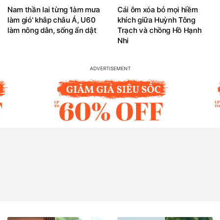
Nam thần lai từng 'làm mưa
Cái ôm xóa bỏ mọi hiềm
làm gió' khắp châu Á, U60
khích giữa Huỳnh Tông
làm nông dân, sống ẩn dật
Trạch và chồng Hồ Hạnh
Nhi