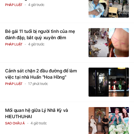
4 giờ trước
PHÁP LUẬT
Bé gái 11 tuổi bị người tình của mẹ
đánh đập, bắt quỳ xuyên đêm
4 giờ trước
PHÁP LUẬT
Cảnh sát chặn 2 đầu đường để làm
việc tại nhà Huấn "Hoa Hồng"
17 phút trước
PHÁP LUẬT
Mối quan hệ giữa Lý Nhã Kỳ và
HIEUTHUHAI
4 giờ trước
SAO CHÂU Á