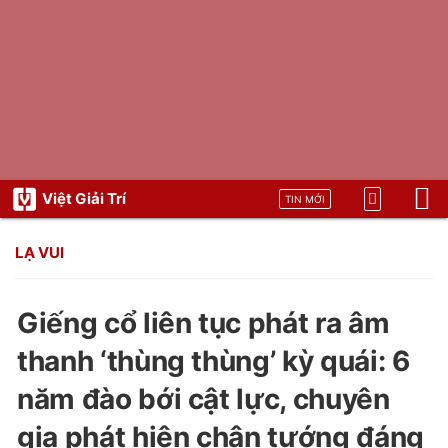
Việt Giải Trí
TIN MỚI
LẠ VUI
Giếng cổ liên tục phát ra âm
thanh ‘thùng thùng’ kỳ quái: 6
năm đào bới cật lực, chuyên
gia phát hiện chân tướng đáng