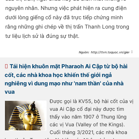
nguyên nhân. Nhưng việc phát hiện ra cung điện
dưới lòng giếng cổ này đã trực tiếp chứng minh
rằng những ghi chép về thị trấn Thanh Long trong
tư liệu lịch sử là đúng sự thật.
http://ttvn.toquoc.vn/gieng-
co-lien-tuc-phat-ra-am-thanh-
thung-thung-ky-quai-6-nam-dao-
boi-cat-luc-chuyen-gia-phat-hien-
Tái hiện khuôn mặt Pharaoh Ai Cập từ bộ hài
chan-tuong-dang-kinh-ngac-
8202167143454005.htm
cốt, các nhà khoa học khiến thế giới ngả
nghiêng vì dung mạo như 'nam thần' của nhà
vua
Được gọi là KV55, bộ hài cốt của vị
vua Ai Cập cổ đại này được tìm
thấy vào năm 1907 ở Thung lũng
các vị Vua (Valley of the Kings).
Cuối tháng 3/2021, các nhà khoa