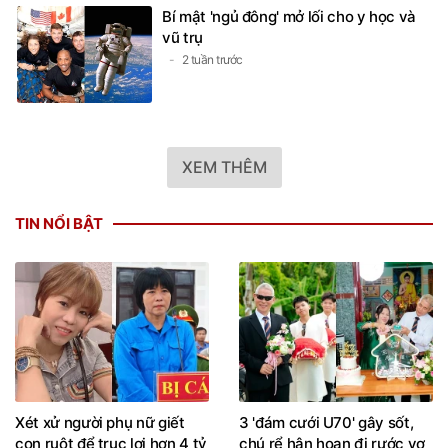
Bí mật 'ngủ đông' mở lối cho y học và
vũ trụ
2 tuần trước
XEM THÊM
TIN NỔI BẬT
Xét xử người phụ nữ giết
3 'đám cưới U70' gây sốt,
con ruột để trục lợi hơn 4 tỷ
chú rể hân hoan đi rước vợ