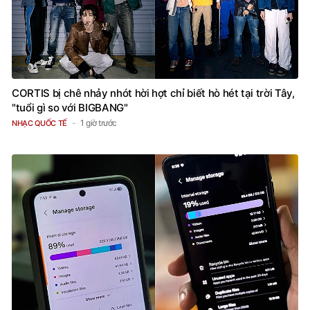
CORTIS bị chê nhảy nhót hời hợt chỉ biết hò hét tại trời Tây,
"tuổi gì so với BIGBANG"
1 giờ trước
NHẠC QUỐC TẾ