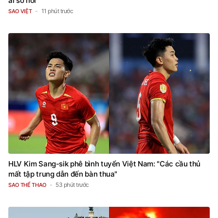
ai so nổi
11 phút trước
SAO VIỆT
HLV Kim Sang-sik phê bình tuyển Việt Nam: "Các cầu thủ
mất tập trung dẫn đến bàn thua"
53 phút trước
SAO THỂ THAO