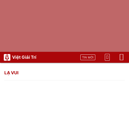
Việt Giải Trí
TIN MỚI
LẠ VUI