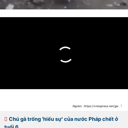
https://vnexpress.net/ga-
trong-gay-nhu-su-tu-rong-
4119784.html
Chú gà trống 'hiếu sự' của nước Pháp chết ở
tuổi 6