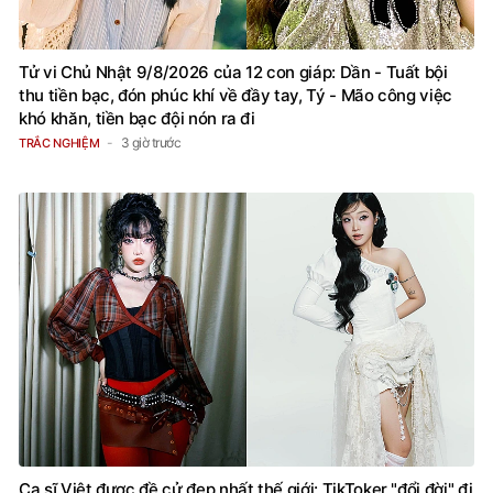
Tử vi Chủ Nhật 9/8/2026 của 12 con giáp: Dần - Tuất bội
thu tiền bạc, đón phúc khí về đầy tay, Tý - Mão công việc
khó khăn, tiền bạc đội nón ra đi
3 giờ trước
TRẮC NGHIỆM
Ca sĩ Việt được đề cử đẹp nhất thế giới: TikToker "đổi đời" đi