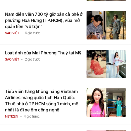
Nam diễn viên 700 tỷ giờ bán cà phê ở
phường Hoà Hưng (TP.HCM), vừa mở
quán liền "vỡ trận"
6 giờ trước
SAO VIỆT
Loạt ảnh của Mai Phương Thuý tại Mỹ
2 giờ trước
SAO VIỆT
Tiếp viên hàng không hãng Vietnam
Airlines mang quốc tịch Hàn Quốc:
Thuê nhà ở TP.HCM sống 1 mình, mê
nhất là đi xe ôm công nghệ
4 giờ trước
NETIZEN