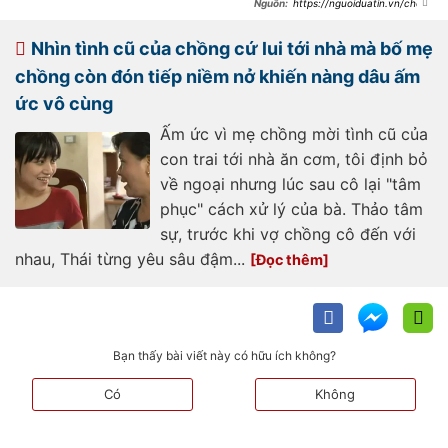
https://nguoiduatin.vn/chon
g-i-xa-khong-chiu-ve-con-bi-bat-
gap-i-choi-voi-tinh-cu-a653317.html
Nhìn tình cũ của chồng cứ lui tới nhà mà bố mẹ
chồng còn đón tiếp niềm nở khiến nàng dâu ấm
ức vô cùng
Ấm ức vì mẹ chồng mời tình cũ của
con trai tới nhà ăn cơm, tôi định bỏ
về ngoại nhưng lúc sau cô lại "tâm
phục" cách xử lý của bà. Thảo tâm
sự, trước khi vợ chồng cô đến với
nhau, Thái từng yêu sâu đậm...
Bạn thấy bài viết này có hữu ích không?
Có
Không