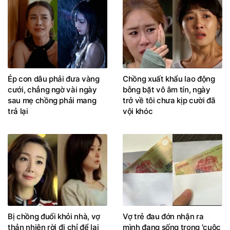
Ép con dâu phải đưa vàng
Chồng xuất khẩu lao động
cưới, chẳng ngờ vài ngày
bỗng bặt vô âm tín, ngày
sau mẹ chồng phải mang
trở về tôi chưa kịp cười đã
trả lại
vội khóc
Bị chồng đuổi khỏi nhà, vợ
Vợ trẻ đau đớn nhận ra
thản nhiên rời đi chỉ để lại
mình đang sống trong 'cuộc