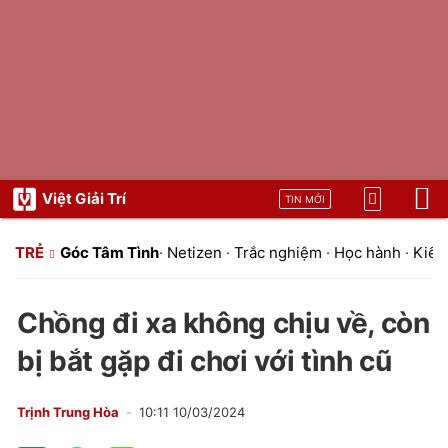
Việt Giải Trí
TIN MỚI
TRẺ
Góc Tâm Tình
·
Netizen
·
Trắc nghiệm
·
Học hành
·
Kiến 
Chồng đi xa không chịu về, còn
bị bắt gặp đi chơi với tình cũ
Trịnh Trung Hòa
10:11 10/03/2024