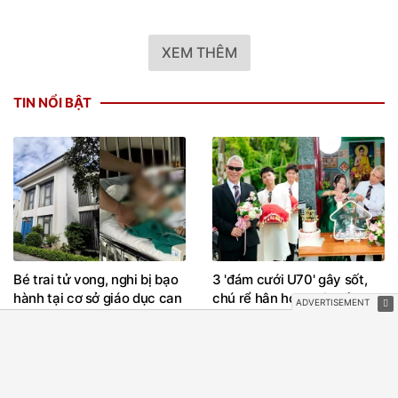
XEM THÊM
TIN NỔI BẬT
Bé trai tử vong, nghi bị bạo
3 'đám cưới U70' gây sốt,
hành tại cơ sở giáo dục can
chú rể hân hoan đi rước vợ
thiệp hoạt động 'chui'
về nhà