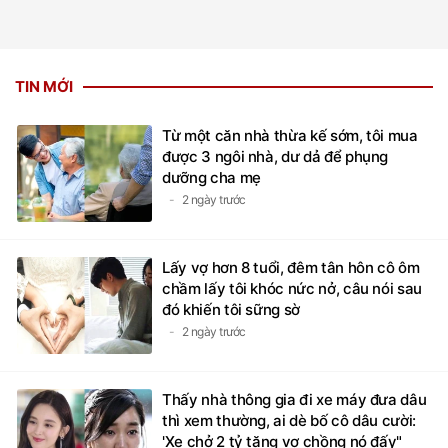
TIN MỚI
Từ một căn nhà thừa kế sớm, tôi mua
được 3 ngôi nhà, dư dả để phụng
dưỡng cha mẹ
2 ngày trước
Lấy vợ hơn 8 tuổi, đêm tân hôn cô ôm
chầm lấy tôi khóc nức nở, câu nói sau
đó khiến tôi sững sờ
2 ngày trước
Thấy nhà thông gia đi xe máy đưa dâu
thì xem thường, ai dè bố cô dâu cười:
'Xe chở 2 tỷ tặng vợ chồng nó đấy"