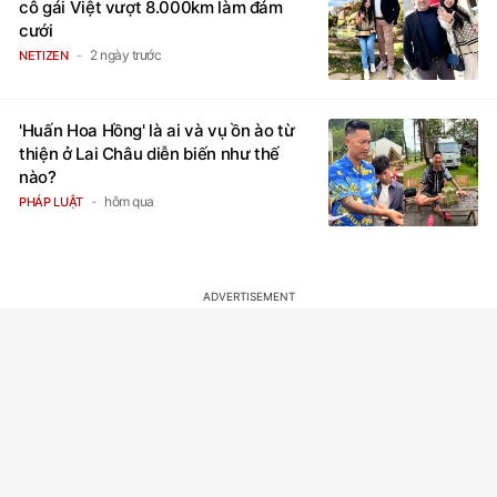
cô gái Việt vượt 8.000km làm đám
cưới
2 ngày trước
NETIZEN
'Huấn Hoa Hồng' là ai và vụ ồn ào từ
thiện ở Lai Châu diễn biến như thế
nào?
hôm qua
PHÁP LUẬT