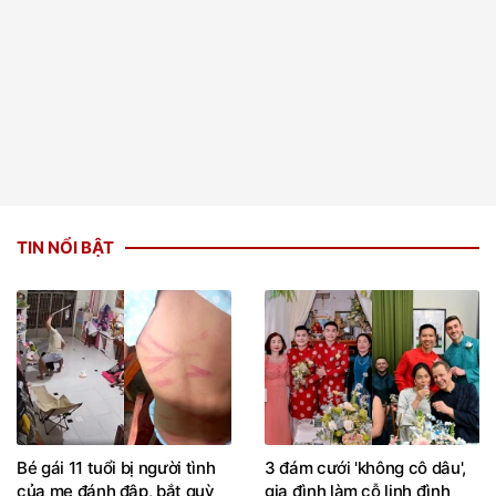
TIN NỔI BẬT
Bé gái 11 tuổi bị người tình
3 đám cưới 'không cô dâu',
của mẹ đánh đập, bắt quỳ
gia đình làm cỗ linh đình