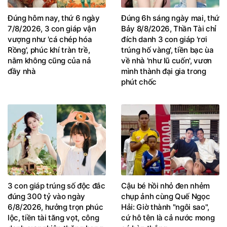
Đúng hôm nay, thứ 6 ngày
Đúng 6h sáng ngày mai, thứ
7/8/2026, 3 con giáp vận
Bảy 8/8/2026, Thần Tài chỉ
vượng như 'cá chép hóa
đích danh 3 con giáp 'rơi
Rồng', phúc khí tràn trề,
trúng hố vàng', tiền bạc ùa
nằm không cũng của nả
về nhà 'như lũ cuốn', vươn
đầy nhà
mình thành đại gia trong
phút chốc
3 con giáp trúng số độc đắc
Cậu bé hồi nhỏ đen nhẻm
đúng 300 tỷ vào ngày
chụp ảnh cùng Quế Ngọc
6/8/2026, hưởng trọn phúc
Hải: Giờ thành "ngôi sao",
lộc, tiền tài tăng vọt, công
cứ hô tên là cả nước mong