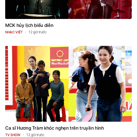
MCK hủy lịch biểu diễn
12 giờ trước
NHẠC VIỆT
Ca sĩ Hương Tràm khóc nghẹn trên truyền hình
12 giờ trước
TV SHOW