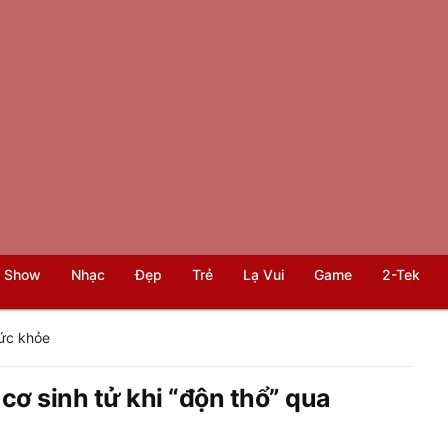
 Show
Nhạc
Đẹp
Trẻ
Lạ Vui
Game
2-Tek
ức khỏe
cơ sinh tử khi “độn thổ” qua