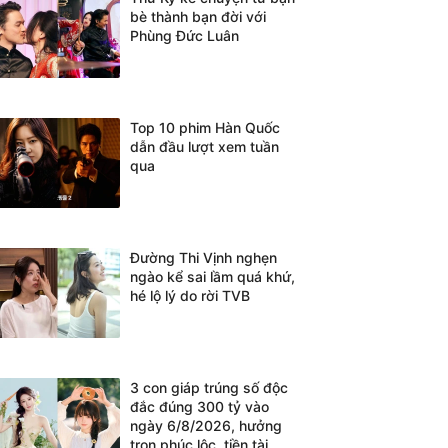
bè thành bạn đời với
Phùng Đức Luân
Top 10 phim Hàn Quốc
dẫn đầu lượt xem tuần
qua
Đường Thi Vịnh nghẹn
ngào kể sai lầm quá khứ,
hé lộ lý do rời TVB
3 con giáp trúng số độc
đắc đúng 300 tỷ vào
ngày 6/8/2026, hưởng
trọn phúc lộc, tiền tài