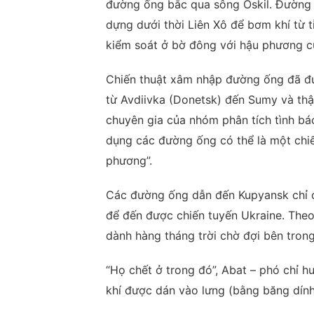
đường ống bắc qua sông Oskil. Đường 
dựng dưới thời Liên Xô để bơm khí từ 
kiểm soát ở bờ đông với hậu phương c
Chiến thuật xâm nhập đường ống đã đư
từ Avdiivka (Donetsk) đến Sumy và thậm
chuyên gia của nhóm phân tích tình báo
dụng các đường ống có thể là một chiế
phương”.
Các đường ống dẫn đến Kupyansk chỉ có
để đến được chiến tuyến Ukraine. Theo
dành hàng tháng trời chờ đợi bên trong 
“Họ chết ở trong đó”, Abat – phó chỉ hu
khí được dán vào lưng (bằng băng dính)