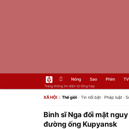
Nóng
Sao
Phim
TV
Trang thông tin điện tử tổng hợp
XÃ HỘI
Thế giới
·
Tin nổi bật
·
Pháp luật
·
S
Binh sĩ Nga đối mặt nguy 
đường ống Kupyansk