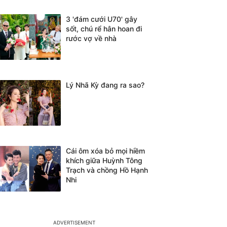
3 'đám cưới U70' gây
sốt, chú rể hân hoan đi
rước vợ về nhà
Lý Nhã Kỳ đang ra sao?
Cái ôm xóa bỏ mọi hiềm
khích giữa Huỳnh Tông
Trạch và chồng Hồ Hạnh
Nhi