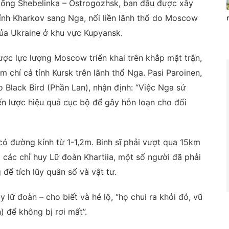
ống Shebelinka – Ostrogozhsk, ban đầu được xây
tỉnh Kharkov sang Nga, nối liền lãnh thổ do Moscow
ủa Ukraine ở khu vực Kupyansk.
ợc lực lượng Moscow triển khai trên khắp mặt trận,
 chí cả tỉnh Kursk trên lãnh thổ Nga. Pasi Paroinen,
 Black Bird (Phần Lan), nhận định: “Việc Nga sử
n lược hiệu quả cục bộ để gây hỗn loạn cho đối
 đường kính từ 1-1,2m. Binh sĩ phải vượt qua 15km
 các chỉ huy Lữ đoàn Khartiia, một số người đã phải
để tích lũy quân số và vật tư.
y lữ đoàn – cho biết và hé lộ, “họ chui ra khỏi đó, vũ
 để không bị rơi mất”.