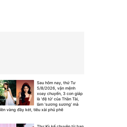
Sau hôm nay, thứ Tư
5/8/2026, vận mệnh
xoay chuyển, 3 con giáp
là 'đệ tử' của Thần Tài,
làm 'sương sương' mà
tiền vàng đầy két, tiêu xài phủ phê
Thư Kỳ kể chuyện từ bạn