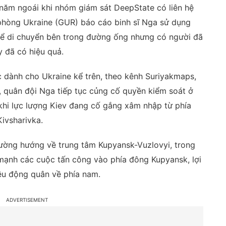
n năm ngoái khi nhóm giám sát DeepState có liên hệ
 phòng Ukraine (GUR) báo cáo binh sĩ Nga sử dụng
 để di chuyển bên trong đường ống nhưng có người đã
y đã có hiệu quả.
c dành cho Ukraine kể trên, theo kênh Suriyakmaps,
a, quân đội Nga tiếp tục củng cố quyền kiểm soát ở
 khi lực lượng Kiev đang cố gắng xâm nhập từ phía
ivsharivka.
ường hướng về trung tâm Kupyansk-Vuzlovyi, trong
 mạnh các cuộc tấn công vào phía đông Kupyansk, lợi
ều động quân về phía nam.