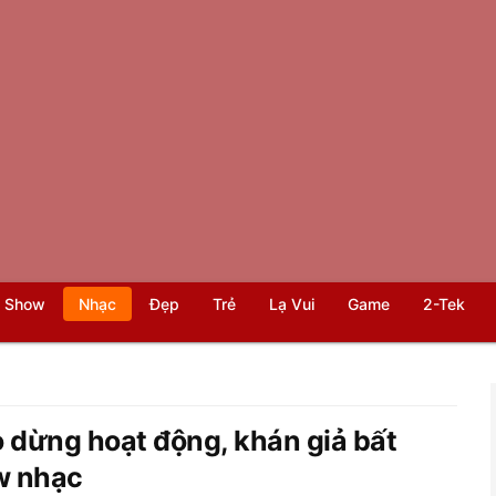
 Show
Nhạc
Đẹp
Trẻ
Lạ Vui
Game
2-Tek
 dừng hoạt động, khán giả bất
ow nhạc