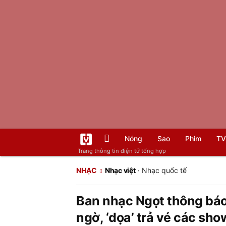
Nóng
Sao
Phim
TV
Trang thông tin điện tử tổng hợp
NHẠC
Nhạc việt
·
Nhạc quốc tế
Ban nhạc Ngọt thông báo
ngờ, ‘dọa’ trả vé các sh