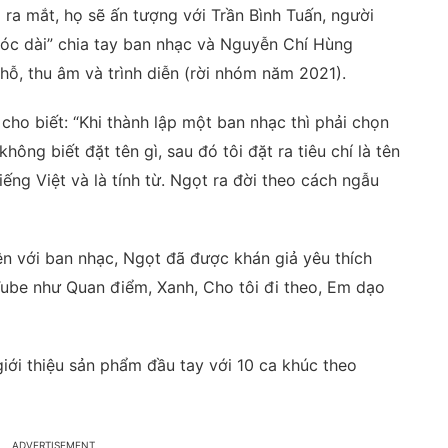
ra mắt, họ sẽ ấn tượng với Trần Bình Tuấn, người
tóc dài” chia tay ban nhạc và Nguyễn Chí Hùng
chỗ, thu âm và trình diễn (rời nhóm năm 2021).
ho biết: “Khi thành lập một ban nhạc thì phải chọn
hông biết đặt tên gì, sau đó tôi đặt ra tiêu chí là tên
tiếng Việt và là tính từ. Ngọt ra đời theo cách ngẫu
ên với ban nhạc, Ngọt đã được khán giả yêu thích
Tube như Quan điểm, Xanh, Cho tôi đi theo, Em dạo
iới thiệu sản phẩm đầu tay với 10 ca khúc theo