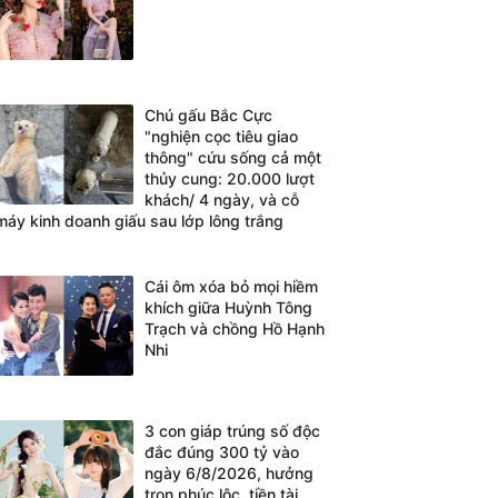
Chú gấu Bắc Cực
"nghiện cọc tiêu giao
thông" cứu sống cả một
thủy cung: 20.000 lượt
khách/ 4 ngày, và cỗ
máy kinh doanh giấu sau lớp lông trắng
Cái ôm xóa bỏ mọi hiềm
khích giữa Huỳnh Tông
Trạch và chồng Hồ Hạnh
Nhi
3 con giáp trúng số độc
đắc đúng 300 tỷ vào
ngày 6/8/2026, hưởng
trọn phúc lộc, tiền tài