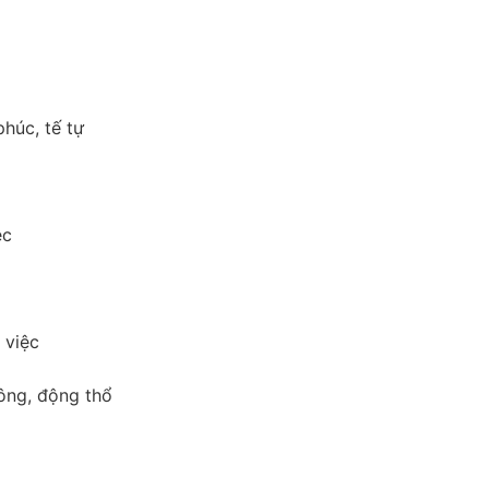
phúc, tế tự
ệc
 việc
công, động thổ