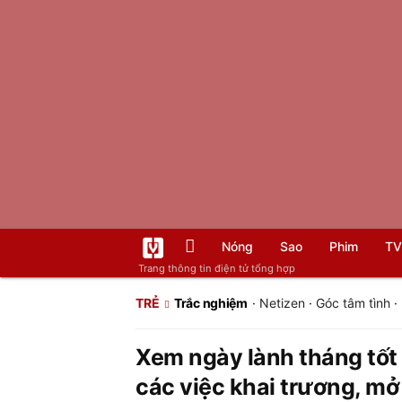
Nóng
Sao
Phim
TV
Trang thông tin điện tử tổng hợp
TRẺ
Trắc nghiệm
·
Netizen
·
Góc tâm tình
·
Xem ngày lành tháng tốt 
các việc khai trương, mở