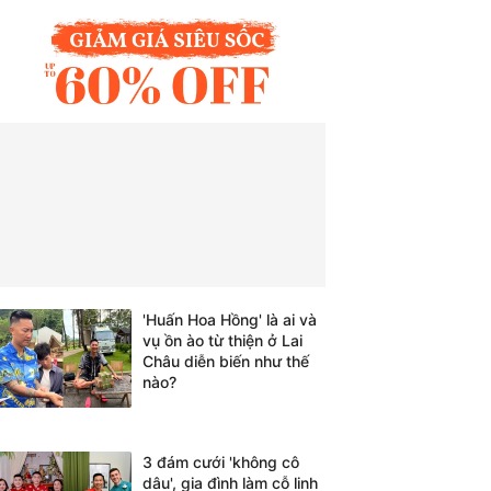
'Huấn Hoa Hồng' là ai và
vụ ồn ào từ thiện ở Lai
Châu diễn biến như thế
nào?
3 đám cưới 'không cô
dâu', gia đình làm cỗ linh