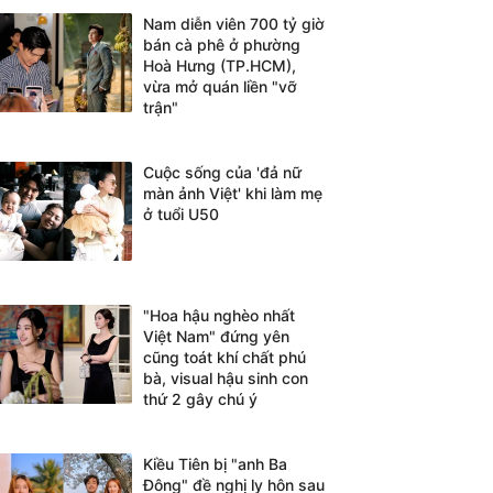
Nam diễn viên 700 tỷ giờ
bán cà phê ở phường
Hoà Hưng (TP.HCM),
vừa mở quán liền "vỡ
trận"
Cuộc sống của 'đả nữ
màn ảnh Việt' khi làm mẹ
ở tuổi U50
"Hoa hậu nghèo nhất
Việt Nam" đứng yên
cũng toát khí chất phú
bà, visual hậu sinh con
thứ 2 gây chú ý
Kiều Tiên bị "anh Ba
Đông" đề nghị ly hôn sau