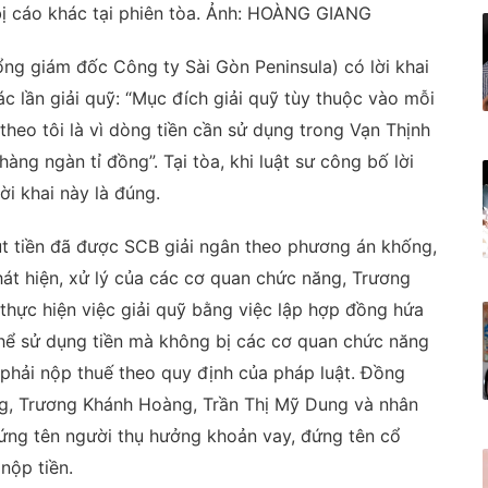
bị cáo khác tại phiên tòa. Ảnh: HOÀNG GIANG
ng giám đốc Công ty Sài Gòn Peninsula) có lời khai
ác lần giải quỹ: “Mục đích giải quỹ tùy thuộc vào mỗi
theo tôi là vì dòng tiền cần sử dụng trong Vạn Thịnh
àng ngàn tỉ đồng”. Tại tòa, khi luật sư công bố lời
ời khai này là đúng.
út tiền đã được SCB giải ngân theo phương án khống,
phát hiện, xử lý của các cơ quan chức năng, Trương
thực hiện việc giải quỹ bằng việc lập hợp đồng hứa
ể sử dụng tiền mà không bị các cơ quan chức năng
c phải nộp thuế theo quy định của pháp luật. Đồng
g, Trương Khánh Hoàng, Trần Thị Mỹ Dung và nhân
ứng tên người thụ hưởng khoản vay, đứng tên cổ
nộp tiền.