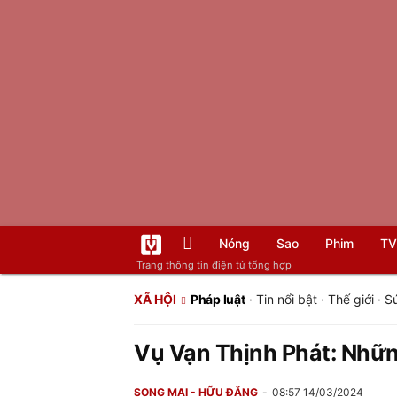
Nóng
Sao
Phim
TV
Trang thông tin điện tử tổng hợp
XÃ HỘI
Pháp luật
·
Tin nổi bật
·
Thế giới
·
S
Vụ Vạn Thịnh Phát: Những
SONG MAI - HỮU ĐĂNG
08:57 14/03/2024