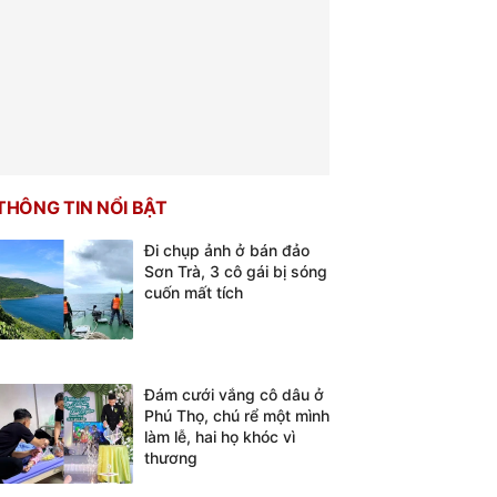
THÔNG TIN NỔI BẬT
Đi chụp ảnh ở bán đảo
Sơn Trà, 3 cô gái bị sóng
cuốn mất tích
Đám cưới vắng cô dâu ở
Phú Thọ, chú rể một mình
làm lễ, hai họ khóc vì
thương