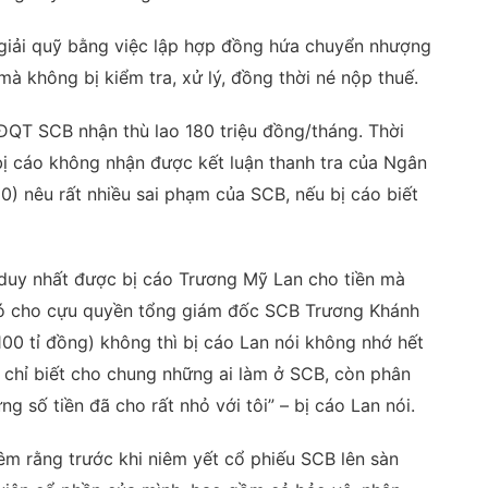
giải quỹ bằng việc lập hợp đồng hứa chuyển nhượng
à không bị kiểm tra, xử lý, đồng thời né nộp thuế.
HĐQT SCB nhận thù lao 180 triệu đồng/tháng. Thời
ị cáo không nhận được kết luận thanh tra của Ngân
) nêu rất nhiều sai phạm của SCB, nếu bị cáo biết
 duy nhất được bị cáo Trương Mỹ Lan cho tiền mà
 có cho cựu quyền tổng giám đốc SCB Trương Khánh
00 tỉ đồng) không thì bị cáo Lan nói không nhớ hết
o chỉ biết cho chung những ai làm ở SCB, còn phân
ng số tiền đã cho rất nhỏ với tôi” – bị cáo Lan nói.
êm rằng trước khi niêm yết cổ phiếu SCB lên sàn