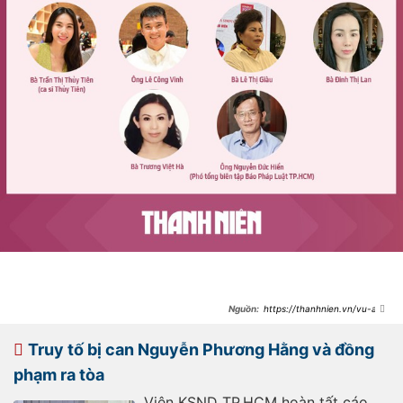
https://thanhnien.vn/vu-an-
nguyen-phuong-hang-tien-si-luat-
dang-anh-quan-keu-oan-
18523092112403687.htm
Truy tố bị can Nguyễn Phương Hằng và đồng
phạm ra tòa
Viện KSND TP.HCM hoàn tất cáo