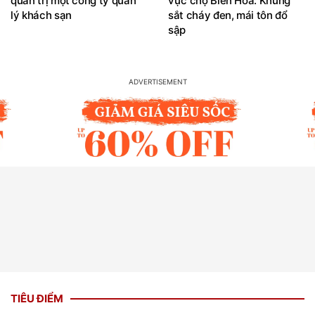
quản trị một công ty quản
vực chợ Biên Hòa: Khung
lý khách sạn
sắt cháy đen, mái tôn đổ
sập
TIÊU ĐIỂM