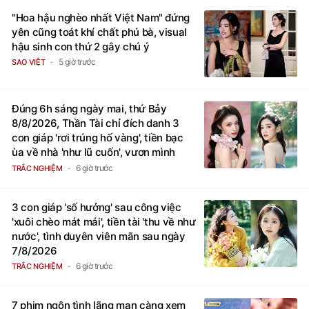
"Hoa hậu nghèo nhất Việt Nam" đứng
yên cũng toát khí chất phú bà, visual
hậu sinh con thứ 2 gây chú ý
5 giờ trước
SAO VIỆT
Đúng 6h sáng ngày mai, thứ Bảy
8/8/2026, Thần Tài chỉ đích danh 3
con giáp 'rơi trúng hố vàng', tiền bạc
ùa về nhà 'như lũ cuốn', vươn mình
thành đại gia trong phút chốc
6 giờ trước
TRẮC NGHIỆM
3 con giáp 'số hưởng' sau công việc
'xuôi chèo mát mái', tiền tài 'thu về như
nước', tình duyên viên mãn sau ngày
7/8/2026
6 giờ trước
TRẮC NGHIỆM
7 phim ngôn tình lãng mạn càng xem