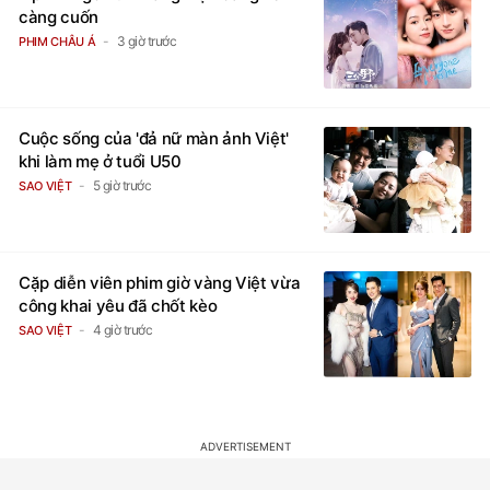
càng cuốn
3 giờ trước
PHIM CHÂU Á
Cuộc sống của 'đả nữ màn ảnh Việt'
khi làm mẹ ở tuổi U50
5 giờ trước
SAO VIỆT
Cặp diễn viên phim giờ vàng Việt vừa
công khai yêu đã chốt kèo
4 giờ trước
SAO VIỆT