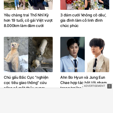
Yêu chàng trai Thổ Nhĩ Kỳ
3 đám cưới 'không cô dâu',
hơn 19 tuổi, cô gái Việt vượt
gia đình làm cỗ linh đình
8.000km làm đám cưới
chúc phúc
Chú gấu Bắc Cực "nghiện
Ahn Bo Hyun và Jung Eun
cọc tiêu giao thông" cứu
Chae hợp tác bắt tội phạm
sống cả một thủy cung:
trong trailer Tài phiệt và
20.000 lượt khách/ 4 ngày,
cảnh sát 2
và cỗ máy kinh doanh giấu
sau lớp lông trắng