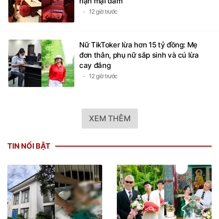
nạn mại dâm
12 giờ trước
Nữ TikToker lừa hơn 15 tỷ đồng: Mẹ
đơn thân, phụ nữ sắp sinh và cú lừa
cay đắng
12 giờ trước
XEM THÊM
TIN NỔI BẬT