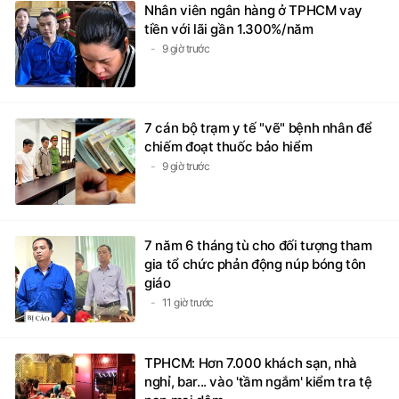
Nhân viên ngân hàng ở TPHCM vay
tiền với lãi gần 1.300%/năm
9 giờ trước
7 cán bộ trạm y tế "vẽ" bệnh nhân để
chiếm đoạt thuốc bảo hiểm
9 giờ trước
7 năm 6 tháng tù cho đối tượng tham
gia tổ chức phản động núp bóng tôn
giáo
11 giờ trước
TPHCM: Hơn 7.000 khách sạn, nhà
nghỉ, bar... vào 'tầm ngắm' kiểm tra tệ