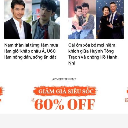
Nam thần lai từng 'làm mưa
Cái ôm xóa bỏ mọi hiềm
làm gió' khắp châu Á, U60
khích giữa Huỳnh Tông
làm nông dân, sống ẩn dật
Trạch và chồng Hồ Hạnh
Nhi