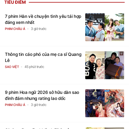
TIÊU ĐIỂM
7 phim Hàn về chuyện tình yêu tái hợp
đáng xem nhất
3 giờ trước
PHIM CHÂU Á
Thông tin cáo phó của mẹ ca sĩ Quang
Lê
45 phút trước
SAO VIỆT
9 phim Hoa ngữ 2026 sở hữu dàn sao
đình đám nhưng rating lao dốc
3 giờ trước
PHIM CHÂU Á