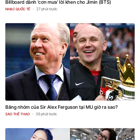
Billboard dành 'cơn mưa' lời khen cho Jimin (BTS)
27 phút trước
NHẠC QUỐC TẾ
Băng nhóm của Sir Alex Ferguson tại MU giờ ra sao?
36 phút trước
SAO THỂ THAO