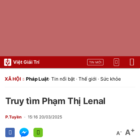
Việt Giải Trí
TIN MỚI
XÃ HỘI
Pháp Luật
·
Tin nổi bật
·
Thế giới
·
Sức khỏe
Truy tìm Phạm Thị Lenal
P.Tuyền
15:16 20/03/2025
+
A
-
A