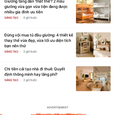
Giường tầng dần 'thất thế'? 2 mẫu
giường vừa gọn vừa tiện đang được
nhiều gia đình ưu tiên
4 giờ trước
SÁNG TẠO
Đừng vội mua tủ đầu giường: 4 thiết kế
thay thế vừa đẹp, vừa tối ưu diện tích
bạn nên thử
3 giờ trước
SÁNG TẠO
Chi tiền cải tạo nhà đi thuê: Quyết
định thông minh hay lãng phí?
3 giờ trước
SÁNG TẠO