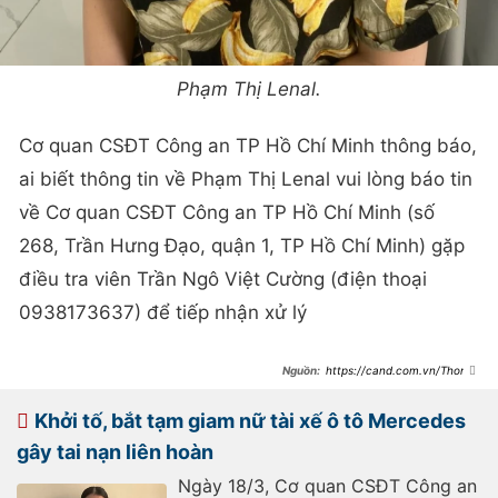
Phạm Thị Lenal.
Cơ quan CSĐT Công an TP Hồ Chí Minh thông báo,
ai biết thông tin về Phạm Thị Lenal vui lòng báo tin
về Cơ quan CSĐT Công an TP Hồ Chí Minh (số
268, Trần Hưng Đạo, quận 1, TP Hồ Chí Minh) gặp
điều tra viên Trần Ngô Việt Cường (điện thoại
0938173637) để tiếp nhận xử lý
https://cand.com.vn/Thong-
tin-phap-luat/truy-tim-pham-thi-
lenal-i762421/
Khởi tố, bắt tạm giam nữ tài xế ô tô Mercedes
gây tai nạn liên hoàn
Ngày 18/3, Cơ quan CSĐT Công an