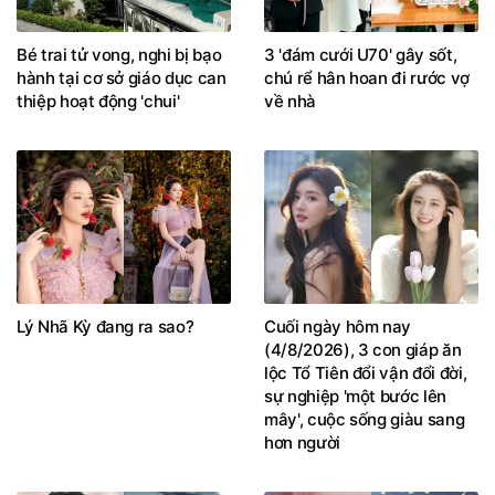
Bé trai tử vong, nghi bị bạo
3 'đám cưới U70' gây sốt,
hành tại cơ sở giáo dục can
chú rể hân hoan đi rước vợ
thiệp hoạt động 'chui'
về nhà
Lý Nhã Kỳ đang ra sao?
Cuối ngày hôm nay
(4/8/2026), 3 con giáp ăn
lộc Tổ Tiên đổi vận đổi đời,
sự nghiệp 'một bước lên
mây', cuộc sống giàu sang
hơn người