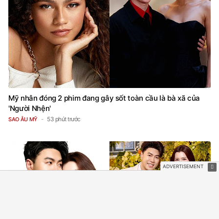
Mỹ nhân đóng 2 phim đang gây sốt toàn cầu là bà xã của
'Người Nhện'
53 phút trước
SAO ÂU MỸ