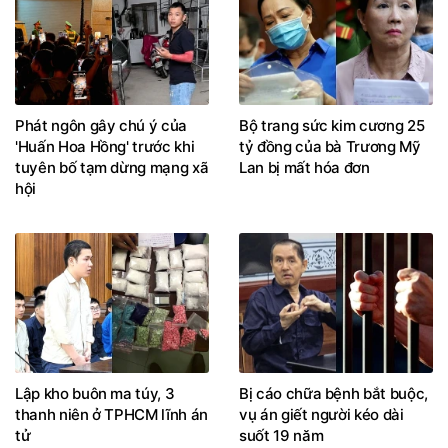
Phát ngôn gây chú ý của
Bộ trang sức kim cương 25
'Huấn Hoa Hồng' trước khi
tỷ đồng của bà Trương Mỹ
tuyên bố tạm dừng mạng xã
Lan bị mất hóa đơn
hội
Lập kho buôn ma túy, 3
Bị cáo chữa bệnh bắt buộc,
thanh niên ở TPHCM lĩnh án
vụ án giết người kéo dài
tử
suốt 19 năm