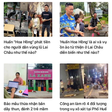
Huấn "Hoa Hồng" phát tiền
'Huấn Hoa Hồng' là ai và vụ
cho người dân vùng lũ Lai
ồn ào từ thiện ở Lai Châu
Châu như thế nào?
diễn biến như thế nào?
Bảo mẫu thừa nhận bắn
Công an làm rõ 4 đối tượng
dây thun, đánh 2 trẻ mầm
trong vụ xô xát tại Phố Huế