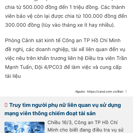
chia từ 500.000 đồng đến 1 triệu đồng. Các thành
viên bảo vệ còn lại được chia từ 100.000 đồng đến
300.000 đồng (tùy vào tháng xe ít hay nhiều).
Phòng Cảnh sát kinh tế Công an TP Hồ Chí Minh
đề nghị, các doanh nghiệp, tài xế liên quan đến vụ
việc nêu trên khẩn trương liên hệ Điều tra viên Trần
Mạnh Tuấn, Đội 4/PC03 để làm việc và cung cấp
tài liệu
https://cand.com.vn/Ban-
tin-113/12-bao-ve-tai-khu-cong-
nghe-cao-nhan-tien-chung-chi-
cua-doanh-nghiep-van-tai-i762175/
Truy tìm người phụ nữ liên quan vụ sử dụng
mạng viễn thông chiếm đoạt tài sản
Chiều 16/3, Công an TP Hồ Chí
Minh cho biết đang điều tra vụ sử