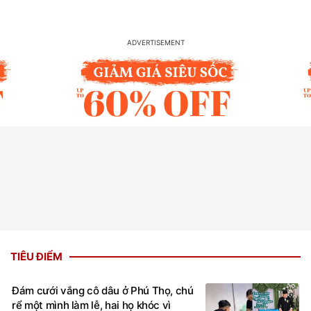
TIÊU ĐIỂM
Đám cưới vắng cô dâu ở Phú Thọ, chú
rể một mình làm lễ, hai họ khóc vì