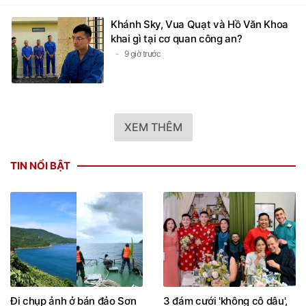
Khánh Sky, Vua Quạt và Hồ Văn Khoa
khai gì tại cơ quan công an?
9 giờ trước
XEM THÊM
TIN NỔI BẬT
Đi chụp ảnh ở bán đảo Sơn
3 đám cưới 'không cô dâu',