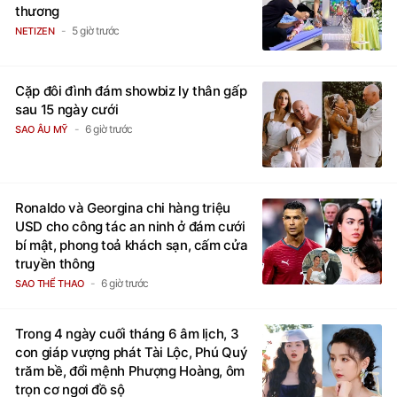
thương
5 giờ trước
NETIZEN
Cặp đôi đình đám showbiz ly thân gấp
sau 15 ngày cưới
6 giờ trước
SAO ÂU MỸ
Ronaldo và Georgina chi hàng triệu
USD cho công tác an ninh ở đám cưới
bí mật, phong toả khách sạn, cấm cửa
truyền thông
6 giờ trước
SAO THỂ THAO
Trong 4 ngày cuối tháng 6 âm lịch, 3
con giáp vượng phát Tài Lộc, Phú Quý
trăm bề, đổi mệnh Phượng Hoàng, ôm
trọn cơ ngơi đồ sộ