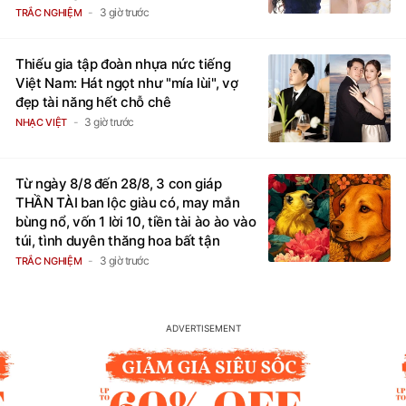
3 giờ trước
TRẮC NGHIỆM
Thiếu gia tập đoàn nhựa nức tiếng
Việt Nam: Hát ngọt như "mía lùi", vợ
đẹp tài năng hết chỗ chê
3 giờ trước
NHẠC VIỆT
Từ ngày 8/8 đến 28/8, 3 con giáp
THẦN TÀI ban lộc giàu có, may mắn
bùng nổ, vốn 1 lời 10, tiền tài ào ào vào
túi, tình duyên thăng hoa bất tận
3 giờ trước
TRẮC NGHIỆM