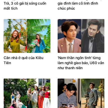
Trà, 3 cô gái bị sóng cuốn
gia đình làm cỗ linh đình
mất tích
chúc phúc
Căn nhà ở quê của Kiều
'Nam thần ngôn tình' từng
Tiên
làm nghề giao báo, U60 vẫn
như thanh niên