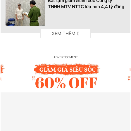
Bắt tạm giam Giám đốc Công ty
TNHH MTV NTTC lừa hơn 4,4 tỷ đồng