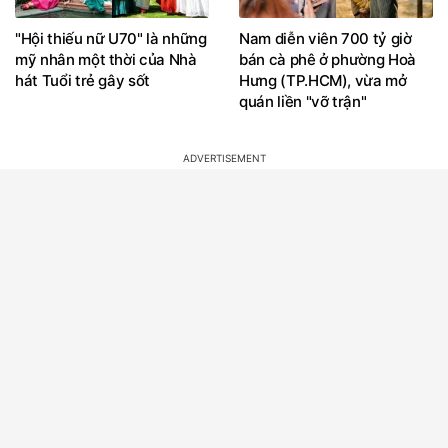
"Hội thiếu nữ U70" là những
Nam diễn viên 700 tỷ giờ
mỹ nhân một thời của Nhà
bán cà phê ở phường Hoà
hát Tuổi trẻ gây sốt
Hưng (TP.HCM), vừa mở
quán liền "vỡ trận"