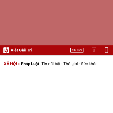
Việt Giải Trí
TIN MỚI
XÃ HỘI
Pháp Luật
·
Tin nổi bật
·
Thế giới
·
Sức khỏe