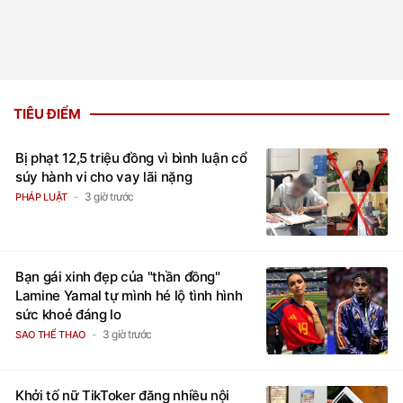
TIÊU ĐIỂM
Bị phạt 12,5 triệu đồng vì bình luận cổ
súy hành vi cho vay lãi nặng
3 giờ trước
PHÁP LUẬT
Bạn gái xinh đẹp của "thần đồng"
Lamine Yamal tự mình hé lộ tình hình
sức khoẻ đáng lo
3 giờ trước
SAO THỂ THAO
Khởi tố nữ TikToker đăng nhiều nội