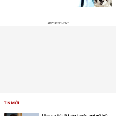
TIN MỚI
Ukraine tiết lộ thỏa thuận mới với Mỹ