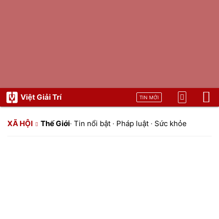
Việt Giải Trí
TIN MỚI
XÃ HỘI
Thế Giới
·
Tin nổi bật
·
Pháp luật
·
Sức khỏe