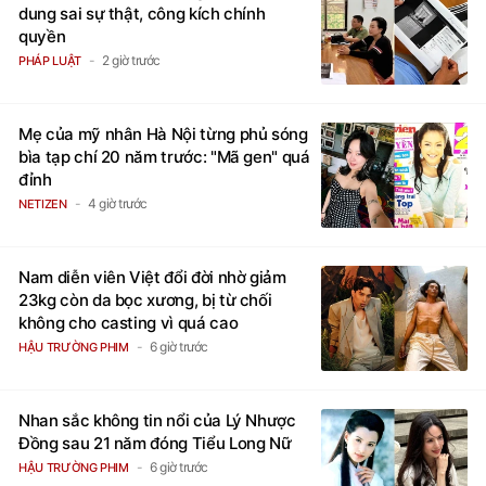
dung sai sự thật, công kích chính
quyền
2 giờ trước
PHÁP LUẬT
Mẹ của mỹ nhân Hà Nội từng phủ sóng
bìa tạp chí 20 năm trước: "Mã gen" quá
đỉnh
4 giờ trước
NETIZEN
Nam diễn viên Việt đổi đời nhờ giảm
23kg còn da bọc xương, bị từ chối
không cho casting vì quá cao
6 giờ trước
HẬU TRƯỜNG PHIM
Nhan sắc không tin nổi của Lý Nhược
Đồng sau 21 năm đóng Tiểu Long Nữ
6 giờ trước
HẬU TRƯỜNG PHIM