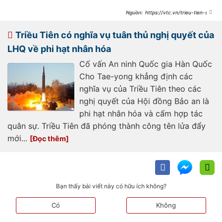
https://vtc.vn/trieu-tien-se-
phong-ve-tinh-dan-duong-cho-don-
tan-cong-sieu-manh-ar839563.html
Triều Tiên có nghĩa vụ tuân thủ nghị quyết của
LHQ về phi hạt nhân hóa
Cố vấn An ninh Quốc gia Hàn Quốc
Cho Tae-yong khẳng định các
nghĩa vụ của Triều Tiên theo các
nghị quyết của Hội đồng Bảo an là
phi hạt nhân hóa và cấm hợp tác
quân sự. Triều Tiên đã phóng thành công tên lửa đẩy
mới...
Bạn thấy bài viết này có hữu ích không?
Có
Không