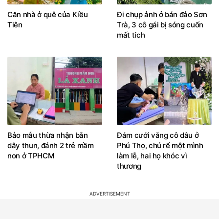
Căn nhà ở quê của Kiều
Đi chụp ảnh ở bán đảo Sơn
Tiên
Trà, 3 cô gái bị sóng cuốn
mất tích
Bảo mẫu thừa nhận bắn
Đám cưới vắng cô dâu ở
dây thun, đánh 2 trẻ mầm
Phú Thọ, chú rể một mình
non ở TPHCM
làm lễ, hai họ khóc vì
thương