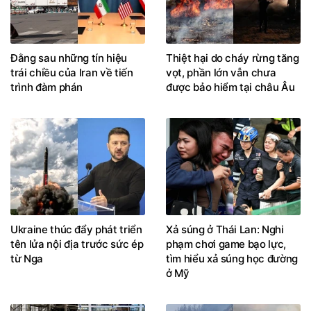
Đằng sau những tín hiệu
Thiệt hại do cháy rừng tăng
trái chiều của Iran về tiến
vọt, phần lớn vẫn chưa
trình đàm phán
được bảo hiểm tại châu Âu
Ukraine thúc đẩy phát triển
Xả súng ở Thái Lan: Nghi
tên lửa nội địa trước sức ép
phạm chơi game bạo lực,
từ Nga
tìm hiểu xả súng học đường
ở Mỹ