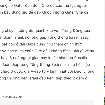
oại giao Qatar đến đón. Cho dù các thủ tục ngoại
sân bay đúng giờ để gặp Quốc vương Qatar Sheikh
ong chuyến công du quanh khu vực Trung Đông của
 thăm Israel, nơi ông gặp Tổng thống Israel Isaac
ị bắt cóc ở dải Gaza cũng như thăm chính thức
r và các quan chức Đức đều không bình luận gì về sự
 bay. Sự cố ngoại giao này khiến nhà báo Rosalia
đoàn tháp tùng Tổng thống Steinmeier tự hỏi, liệu
chức ở quốc gia Ả-rập tỏ ý lạnh nhạt với Đức, vì ông
ng thì ông đến Israel đầu tiên, tiếp theo 2 đêm ở