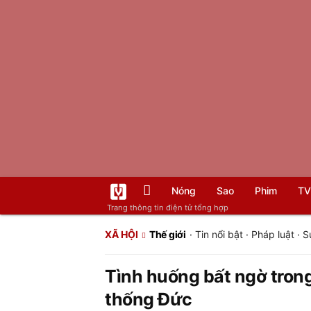
Nóng
Sao
Phim
TV
Trang thông tin điện tử tổng hợp
XÃ HỘI
Thế giới
·
Tin nổi bật
·
Pháp luật
·
S
Tình huống bất ngờ tro
thống Đức