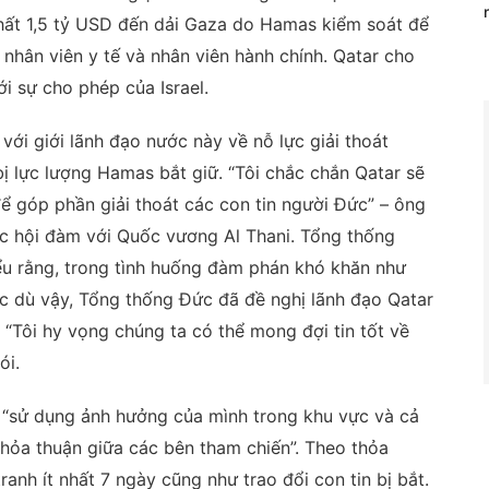
hất 1,5 tỷ USD đến dải Gaza do Hamas kiểm soát để
 nhân viên y tế và nhân viên hành chính. Qatar cho
ới sự cho phép của Israel.
với giới lãnh đạo nước này về nỗ lực giải thoát
ị lực lượng Hamas bắt giữ. “Tôi chắc chắn Qatar sẽ
ể góp phần giải thoát các con tin người Đức” – ông
ộc hội đàm với Quốc vương Al Thani. Tổng thống
iểu rằng, trong tình huống đàm phán khó khăn như
c dù vậy, Tổng thống Đức đã đề nghị lãnh đạo Qatar
n. “Tôi hy vọng chúng ta có thể mong đợi tin tốt về
ói.
 “sử dụng ảnh hưởng của mình trong khu vực và cả
hỏa thuận giữa các bên tham chiến”. Theo thỏa
anh ít nhất 7 ngày cũng như trao đổi con tin bị bắt.