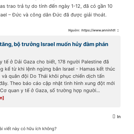
s trao trả tự do tính đến ngày 1-12, đã có gần 10
rael – Đức và công dân Đức đã được giải thoát.
https://www.anninhthud
o.vn/tinh-huong-bat-ngo-trong-
chuyen-tham-doha-cua-tong-
 tăng, bộ trưởng Israel muốn hủy đàm phán
thong-duc-post559852.antd
 tế ở Dải Gaza cho biết, 178 người Palestine đã
g kể từ khi lệnh ngừng bắn Israel - Hamas kết thúc
 và quân đội Do Thái khôi phục chiến dịch tấn
 đây. Theo báo cáo cập nhật tình hình xung đột mới
Cơ quan y tế ở Gaza, số trường hợp người...
In
ài viết này có hữu ích không?