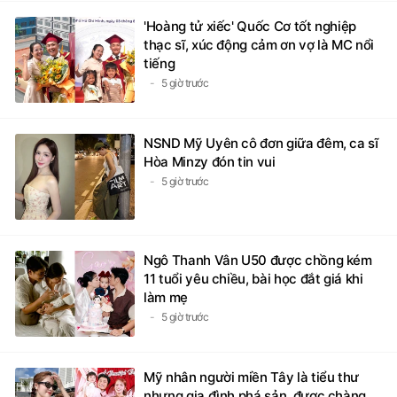
'Hoàng tử xiếc' Quốc Cơ tốt nghiệp
thạc sĩ, xúc động cảm ơn vợ là MC nổi
tiếng
5 giờ trước
NSND Mỹ Uyên cô đơn giữa đêm, ca sĩ
Hòa Minzy đón tin vui
5 giờ trước
Ngô Thanh Vân U50 được chồng kém
11 tuổi yêu chiều, bài học đắt giá khi
làm mẹ
5 giờ trước
Mỹ nhân người miền Tây là tiểu thư
nhưng gia đình phá sản, được chàng