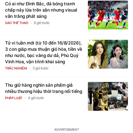
Có ai như Đình Bắc, đá bóng tranh
chấp nảy lửa trên sân nhưng visual
vẫn trắng phát sáng
6 giờ trước
SAO THỂ THAO
Tử vi tuần mới (từ 10 đến 16/8/2026),
3 con giáp mưa thuận gió hòa, tiền về
như nước, bạc vàng dư dả, Phú Quý
Vinh Hoa, vận trình khai sáng
5 giờ trước
TRẮC NGHIỆM
Thu giữ hàng nghìn sản phẩm giả
nhiều thương hiệu thời trang nổi tiếng
4 giờ trước
PHÁP LUẬT