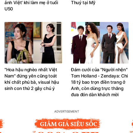
ảnh Việt' khi làm mẹ ở tuổi
Thuý tại Mỹ
U50
"Hoa hậu nghèo nhất Việt
Đám cưới của "Người nhện"
Nam" đứng yên cũng toát
Tom Holland - Zendaya: Chi
khí chất phú bà, visual hậu
18 tỷ bao trọn điền trang ở
sinh con thứ 2 gây chú ý
Anh, còn dùng trực thăng
đưa đón dàn khách mời