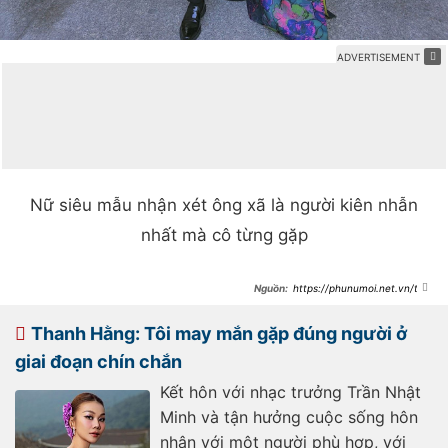
Nữ siêu mẫu nhận xét ông xã là người kiên nhẫn
nhất mà cô từng gặp
https://phunumoi.net.vn/tha
nh-hang-va-ong-xa-tung-cau-
luong-xin-1-chi-tiet-nhu-cap-doi-
moi-yeu-d302489.html
Thanh Hằng: Tôi may mắn gặp đúng người ở
giai đoạn chín chắn
Kết hôn với nhạc trưởng Trần Nhật
Minh và tận hưởng cuộc sống hôn
nhân với một người phù hợp, với