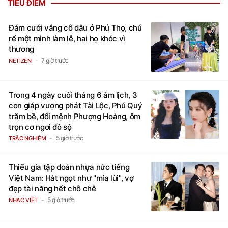
TIÊU ĐIỂM
Đám cưới vắng cô dâu ở Phú Thọ, chú
rể một mình làm lễ, hai họ khóc vì
thương
7 giờ trước
NETIZEN
Trong 4 ngày cuối tháng 6 âm lịch, 3
con giáp vượng phát Tài Lộc, Phú Quý
trăm bề, đổi mệnh Phượng Hoàng, ôm
trọn cơ ngơi đồ sộ
5 giờ trước
TRẮC NGHIỆM
Thiếu gia tập đoàn nhựa nức tiếng
Việt Nam: Hát ngọt như "mía lùi", vợ
đẹp tài năng hết chỗ chê
5 giờ trước
NHẠC VIỆT