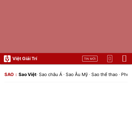
Việt Giải Trí
TIN MỚI
SAO
Sao Việt
·
Sao châu Á
·
Sao Âu Mỹ
·
Sao thể thao
·
Phon