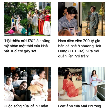
"Hội thiếu nữ U70" là những
Nam diễn viên 700 tỷ giờ
mỹ nhân một thời của Nhà
bán cà phê ở phường Hoà
hát Tuổi trẻ gây sốt
Hưng (TP.HCM), vừa mở
quán liền "vỡ trận"
Cuộc sống của 'đả nữ màn
Loạt ảnh của Mai Phương