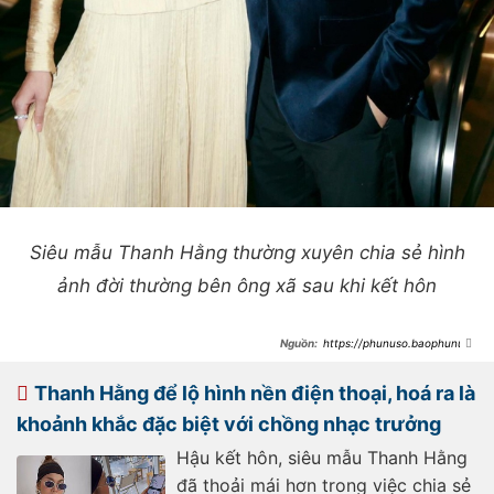
Siêu mẫu Thanh Hằng thường xuyên chia sẻ hình
ảnh đời thường bên ông xã sau khi kết hôn
https://phunuso.baophunuth
udo.vn/thanh-hang-tinh-be-binh-
ben-ong-xa-nhac-truong-kheo-
danh-dau-chu-quyen-qua-chi-tiet-
Thanh Hằng để lộ hình nền điện thoại, hoá ra là
nay-193240210104844221.htm
khoảnh khắc đặc biệt với chồng nhạc trưởng
Hậu kết hôn, siêu mẫu Thanh Hằng
đã thoải mái hơn trong việc chia sẻ