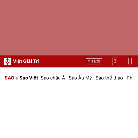
Việt Giải Trí
TIN MỚI
SAO
Sao Việt
·
Sao châu Á
·
Sao Âu Mỹ
·
Sao thể thao
·
Phon