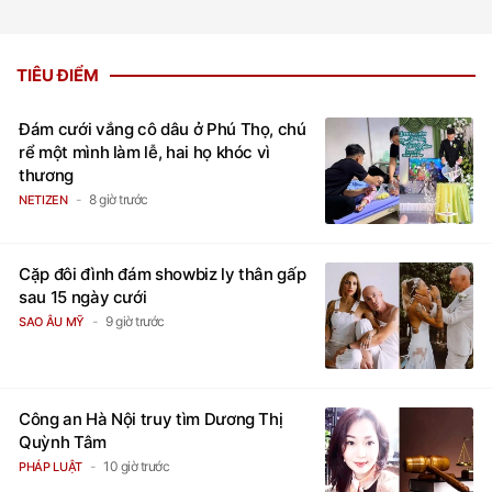
TIÊU ĐIỂM
Đám cưới vắng cô dâu ở Phú Thọ, chú
rể một mình làm lễ, hai họ khóc vì
thương
8 giờ trước
NETIZEN
Cặp đôi đình đám showbiz ly thân gấp
sau 15 ngày cưới
9 giờ trước
SAO ÂU MỸ
Công an Hà Nội truy tìm Dương Thị
Quỳnh Tâm
10 giờ trước
PHÁP LUẬT