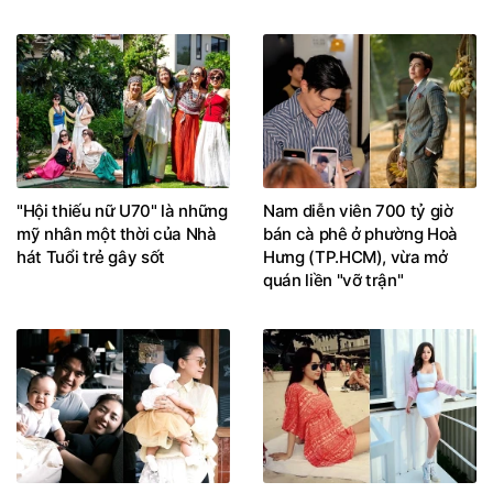
"Hội thiếu nữ U70" là những
Nam diễn viên 700 tỷ giờ
mỹ nhân một thời của Nhà
bán cà phê ở phường Hoà
hát Tuổi trẻ gây sốt
Hưng (TP.HCM), vừa mở
quán liền "vỡ trận"