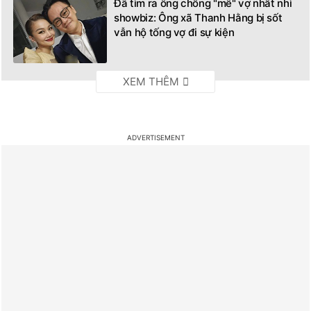
Đã tìm ra ông chồng "mê" vợ nhất nhì
showbiz: Ông xã Thanh Hằng bị sốt
vẫn hộ tống vợ đi sự kiện