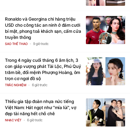
Ronaldo và Georgina chi hàng triệu
USD cho công tác an ninh ở đám cưới
bí mật, phong toả khách sạn, cấm cửa
truyền thông
9 giờ trước
SAO THỂ THAO
Trong 4 ngày cuối tháng 6 âm lịch, 3
con giáp vượng phát Tài Lộc, Phú Quý
trăm bề, đổi mệnh Phượng Hoàng, ôm
trọn cơ ngơi đồ sộ
6 giờ trước
TRẮC NGHIỆM
Thiếu gia tập đoàn nhựa nức tiếng
Việt Nam: Hát ngọt như "mía lùi", vợ
đẹp tài năng hết chỗ chê
6 giờ trước
NHẠC VIỆT