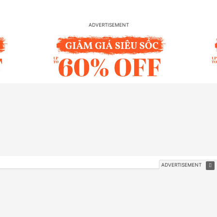
TIN MỚI
Akira Phan đính chính tin đồn, tiết lộ
cuộc sống hôn nhân với vợ CEO