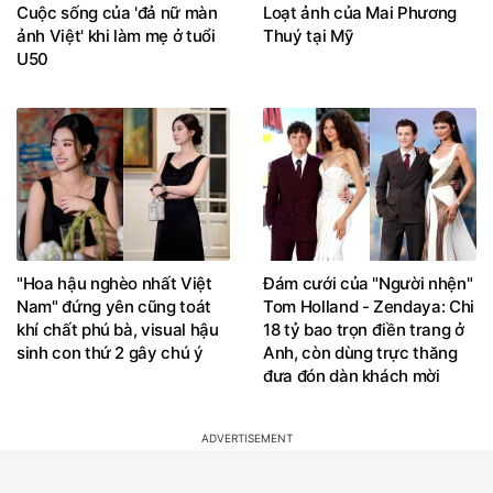
Cuộc sống của 'đả nữ màn
Loạt ảnh của Mai Phương
ảnh Việt' khi làm mẹ ở tuổi
Thuý tại Mỹ
U50
"Hoa hậu nghèo nhất Việt
Đám cưới của "Người nhện"
Nam" đứng yên cũng toát
Tom Holland - Zendaya: Chi
khí chất phú bà, visual hậu
18 tỷ bao trọn điền trang ở
sinh con thứ 2 gây chú ý
Anh, còn dùng trực thăng
đưa đón dàn khách mời