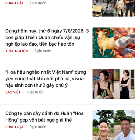
Đúng hôm nay, thứ 6 ngày 7/8/2026, 3
con giáp Thiên Quan chiếu vận, sự
nghiệp lao đao, tiền bạc hao tốn
8 giờ trước
TRẮC NGHIỆM
"Hoa hậu nghèo nhất Việt Nam" đứng
yên cũng toát khí chất phú bà, visual
hậu sinh con thứ 2 gây chú ý
7 giờ trước
SAO VIỆT
Công ty bán cây cảnh do Huấn "Hoa
Hồng" góp vốn bất ngờ giải thể
9 giờ trước
PHÁP LUẬT