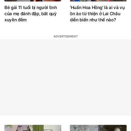
Bé gái 11 tuổi bị người tình
'Huấn Hoa Hồng' là ai và vụ
của mẹ đánh đập, bắt quỳ
ồn ào từ thiện ở Lai Châu
xuyên đêm
diễn biến như thế nào?