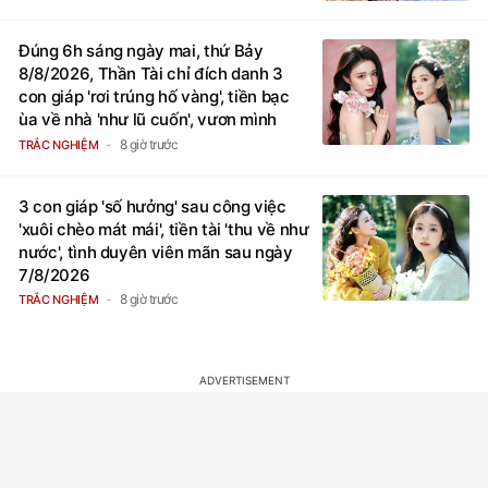
Đúng 6h sáng ngày mai, thứ Bảy
8/8/2026, Thần Tài chỉ đích danh 3
con giáp 'rơi trúng hố vàng', tiền bạc
ùa về nhà 'như lũ cuốn', vươn mình
thành đại gia trong phút chốc
8 giờ trước
TRẮC NGHIỆM
3 con giáp 'số hưởng' sau công việc
'xuôi chèo mát mái', tiền tài 'thu về như
nước', tình duyên viên mãn sau ngày
7/8/2026
8 giờ trước
TRẮC NGHIỆM