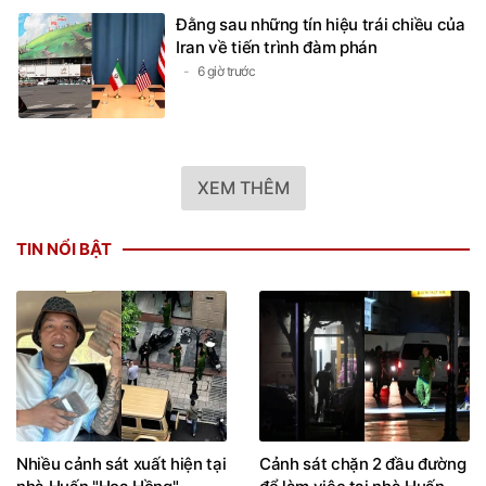
Đằng sau những tín hiệu trái chiều của
Iran về tiến trình đàm phán
6 giờ trước
XEM THÊM
TIN NỔI BẬT
Nhiều cảnh sát xuất hiện tại
Cảnh sát chặn 2 đầu đường
nhà Huấn "Hoa Hồng"
để làm việc tại nhà Huấn