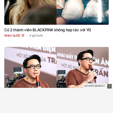
Có 2 thành viên BLACKPINK không hợp tác với YG
4 giờ trước
NHẠC QUỐC TẾ
Trấn Thành công bố phim Tết 2027, nghe tên ai cũng quả