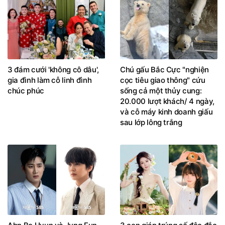
3 đám cưới 'không cô dâu',
Chú gấu Bắc Cực "nghiện
gia đình làm cỗ linh đình
cọc tiêu giao thông" cứu
chúc phúc
sống cả một thủy cung:
20.000 lượt khách/ 4 ngày,
và cỗ máy kinh doanh giấu
sau lớp lông trắng
Ahn Bo Hyun và Jung Eun
3 con giáp trúng số độc đắc