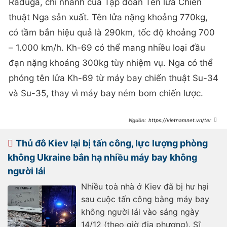
Raduga, chi nhánh của Tập đoàn Tên lửa Chiến
thuật Nga sản xuất. Tên lửa nặng khoảng 770kg,
có tầm bắn hiệu quả là 290km, tốc độ khoảng 700
– 1.000 km/h. Kh-69 có thể mang nhiều loại đầu
đạn nặng khoảng 300kg tùy nhiệm vụ. Nga có thể
phóng tên lửa Kh-69 từ máy bay chiến thuật Su-34
và Su-35, thay vì máy bay ném bom chiến lược.
https://vietnamnet.vn/ten-
lua-hanh-trinh-moi-cua-nga-khien-
he-thong-phong-khong-ukraine-
dieu-dung-2270646.html
Thủ đô Kiev lại bị tấn công, lực lượng phòng
không Ukraine bắn hạ nhiều máy bay không
người lái
Nhiều toà nhà ở Kiev đã bị hư hại
sau cuộc tấn công bằng máy bay
không người lái vào sáng ngày
14/12 (theo giờ địa phương). Sĩ