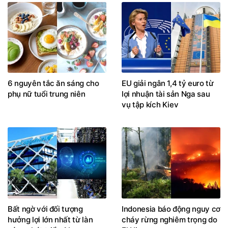
6 nguyên tắc ăn sáng cho
EU giải ngân 1,4 tỷ euro từ
phụ nữ tuổi trung niên
lợi nhuận tài sản Nga sau
vụ tập kích Kiev
Bất ngờ với đối tượng
Indonesia báo động nguy cơ
hưởng lợi lớn nhất từ làn
cháy rừng nghiêm trọng do
sóng phát triển AI
El Nino