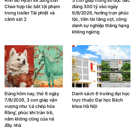
Chae hợp tác bắt tội phạm
đúng 300 tỷ vào ngày
trong trailer Tài phiệt và
6/8/2026, hưởng trọn phúc
cảnh sát 2
lộc, tiền tài tăng vọt, công
danh sự nghiệp thăng hạng
không ngừng
Đúng hôm nay, thứ 6 ngày
Danh sách 6 trường đại học
7/8/2026, 3 con giáp vận
trực thuộc Đại học Bách
vượng như 'cá chép hóa
khoa Hà Nội
Rồng', phúc khí tràn trề,
nằm không cũng của nả
đầy nhà