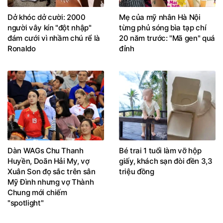
Dở khóc dở cười: 2000
Mẹ của mỹ nhân Hà Nội
người vây kín "đột nhập"
từng phủ sóng bìa tạp chí
đám cưới vì nhầm chú rể là
20 năm trước: "Mã gen" quá
Ronaldo
đỉnh
Dàn WAGs Chu Thanh
Bé trai 1 tuổi làm vỡ hộp
Huyền, Doãn Hải My, vợ
giấy, khách sạn đòi đền 3,3
Xuân Son đọ sắc trên sân
triệu đồng
Mỹ Đình nhưng vợ Thành
Chung mới chiếm
"spotlight"