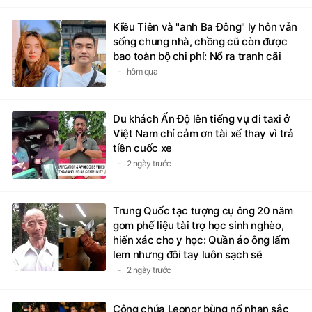
Kiều Tiên và "anh Ba Đông" ly hôn vẫn
sống chung nhà, chồng cũ còn được
bao toàn bộ chi phí: Nổ ra tranh cãi
hôm qua
Du khách Ấn Độ lên tiếng vụ đi taxi ở
Việt Nam chỉ cảm ơn tài xế thay vì trả
tiền cuốc xe
2 ngày trước
Trung Quốc tạc tượng cụ ông 20 năm
gom phế liệu tài trợ học sinh nghèo,
hiến xác cho y học: Quần áo ông lấm
lem nhưng đôi tay luôn sạch sẽ
2 ngày trước
Công chúa Leonor bùng nổ nhan sắc