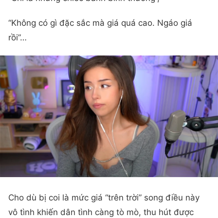
“Không có gì đặc sắc mà giá quá cao. Ngáo giá
rồi”…
Cho dù bị coi là mức giá “trên trời” song điều này
vô tình khiến dân tình càng tò mò, thu hút được