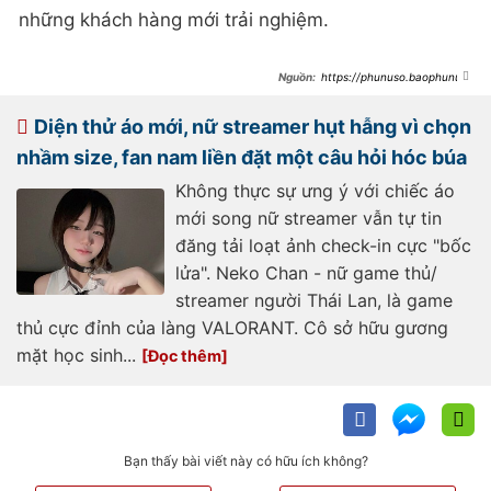
những khách hàng mới trải nghiệm.
https://phunuso.baophunuth
udo.vn/tan-dung-nhan-sac-de-khoi-
nghiep-nu-streamer-xinh-dep-bi-
dan-tinh-nhan-xet-mot-cau-day-
Diện thử áo mới, nữ streamer hụt hẫng vì chọn
chua-cay-ngao-gia-
193231206124347723.htm
nhầm size, fan nam liền đặt một câu hỏi hóc búa
Không thực sự ưng ý với chiếc áo
mới song nữ streamer vẫn tự tin
đăng tải loạt ảnh check-in cực "bốc
lửa". Neko Chan - nữ game thủ/
streamer người Thái Lan, là game
thủ cực đỉnh của làng VALORANT. Cô sở hữu gương
mặt học sinh...
Bạn thấy bài viết này có hữu ích không?