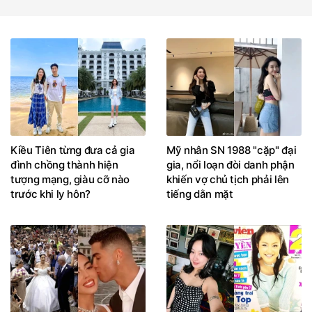
Kiều Tiên từng đưa cả gia
Mỹ nhân SN 1988 "cặp" đại
đình chồng thành hiện
gia, nổi loạn đòi danh phận
tượng mạng, giàu cỡ nào
khiến vợ chủ tịch phải lên
trước khi ly hôn?
tiếng dằn mặt