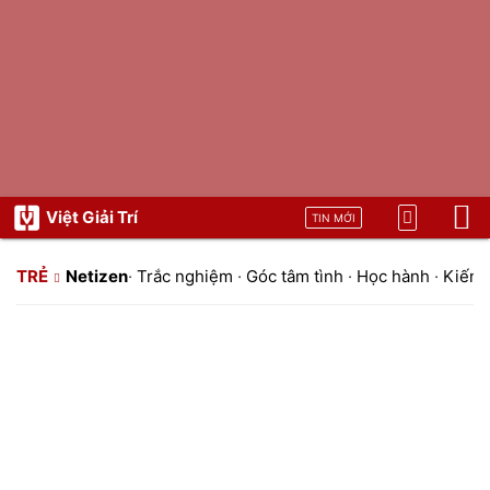
Việt Giải Trí
TIN MỚI
TRẺ
Netizen
·
Trắc nghiệm
·
Góc tâm tình
·
Học hành
·
Kiến t