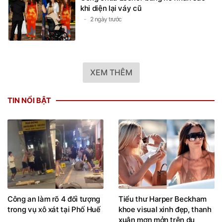
khi diện lại váy cũ
2 ngày trước
XEM THÊM
TIN NỔI BẬT
Công an làm rõ 4 đối tượng
Tiểu thư Harper Beckham
trong vụ xô xát tại Phố Huế
khoe visual xinh đẹp, thanh
xuân mơn mởn trên du