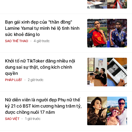
Bạn gái xinh đẹp của "thần đồng"
Lamine Yamal tự mình hé lộ tình hình
sức khoẻ đáng lo
4 giờ trước
SAO THỂ THAO
Khởi tố nữ TikToker đăng nhiều nội
dung sai sự thật, công kích chính
quyền
2 giờ trước
PHÁP LUẬT
Nữ diễn viên là người đẹp Phụ nữ thế
kỷ 21 có BST kim cương hàng trăm tỷ,
được chồng nuôi 17 năm
1 giờ trước
SAO VIỆT