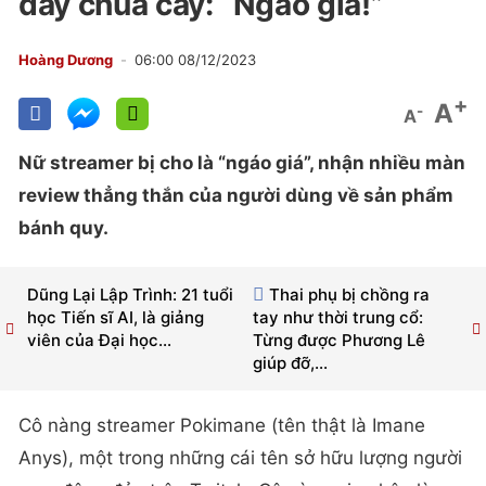
đầy chua cay: “Ngáo giá!”
Hoàng Dương
06:00 08/12/2023
+
A
-
A
Nữ streamer bị cho là “ngáo giá”, nhận nhiều màn
review thẳng thắn của người dùng về sản phẩm
bánh quy.
Dũng Lại Lập Trình: 21 tuổi
Thai phụ bị chồng ra
học Tiến sĩ AI, là giảng
tay như thời trung cổ:
viên của Đại học...
Từng được Phương Lê
giúp đỡ,...
Cô nàng streamer Pokimane (tên thật là Imane
Anys), một trong những cái tên sở hữu lượng người