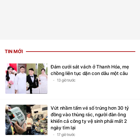
TIN MỚI
Đám cưới sát vách ở Thanh Hóa, mẹ
chồng liên tục dặn con dâu một câu
13 giờ trước
Vứt nhầm tấm vé số trúng hơn 30 tỷ
đồng vào thùng rác, người đàn ông
khiến cả công ty vệ sinh phải mất 2
ngày tìm lại
17 giờ trước