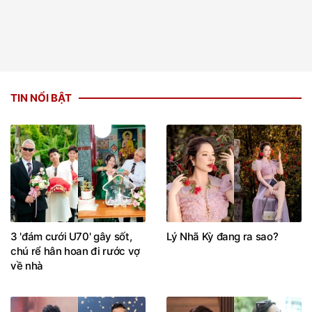
TIN NỔI BẬT
3 'đám cưới U70' gây sốt,
Lý Nhã Kỳ đang ra sao?
chú rể hân hoan đi rước vợ
về nhà