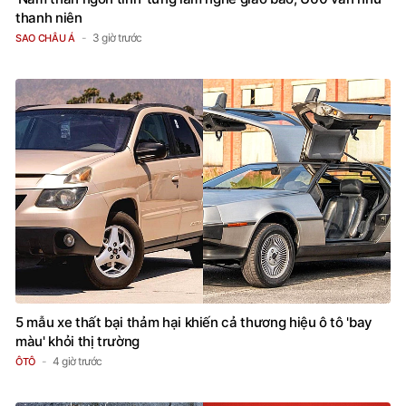
thanh niên
3 giờ trước
SAO CHÂU Á
5 mẫu xe thất bại thảm hại khiến cả thương hiệu ô tô 'bay
màu' khỏi thị trường
4 giờ trước
ÔTÔ