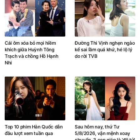
Cái ôm xóa bỏ mọi hiềm
Đường Thi Vịnh nghẹn ngào
khích giữa Huỳnh Tông
kể sai lầm quá khứ, hé lộ lý
Trạch và chồng Hồ Hạnh
do rời TVB
Nhi
Top 10 phim Hàn Quốc dẫn
Sau hôm nay, thứ Tư
đầu lượt xem tuần qua
5/8/2026, vận mệnh xoay
chuyển, 3 con giáp là 'đệ tử'