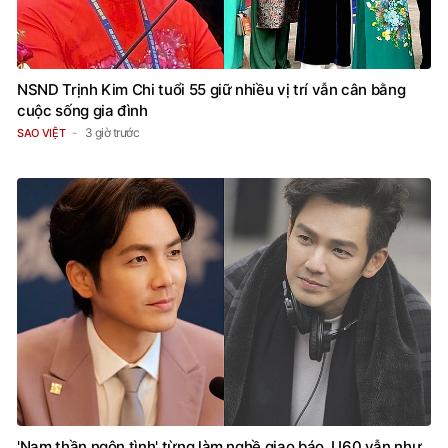
NSND Trịnh Kim Chi tuổi 55 giữ nhiều vị trí vẫn cân bằng
cuộc sống gia đình
3 giờ trước
SAO VIỆT
'Nam thần ngôn tình' từng làm nghề giao báo, U60 vẫn như