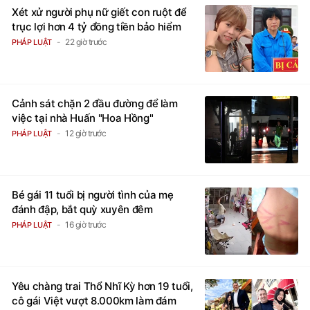
Xét xử người phụ nữ giết con ruột để
trục lợi hơn 4 tỷ đồng tiền bảo hiểm
22 giờ trước
PHÁP LUẬT
Cảnh sát chặn 2 đầu đường để làm
việc tại nhà Huấn "Hoa Hồng"
12 giờ trước
PHÁP LUẬT
Bé gái 11 tuổi bị người tình của mẹ
đánh đập, bắt quỳ xuyên đêm
16 giờ trước
PHÁP LUẬT
Yêu chàng trai Thổ Nhĩ Kỳ hơn 19 tuổi,
cô gái Việt vượt 8.000km làm đám