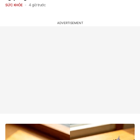
4 giờ trước
SỨC KHỎE