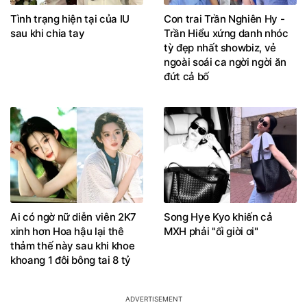
Tình trạng hiện tại của IU
Con trai Trần Nghiên Hy -
sau khi chia tay
Trần Hiểu xứng danh nhóc
tỳ đẹp nhất showbiz, vẻ
ngoài soái ca ngời ngời ăn
đứt cả bố
Ai có ngờ nữ diễn viên 2K7
Song Hye Kyo khiến cả
xinh hơn Hoa hậu lại thê
MXH phải "ối giời ơi"
thảm thế này sau khi khoe
khoang 1 đôi bông tai 8 tỷ