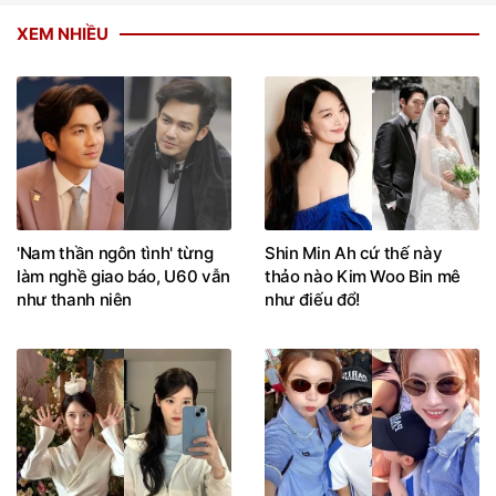
XEM NHIỀU
'Nam thần ngôn tình' từng
Shin Min Ah cứ thế này
làm nghề giao báo, U60 vẫn
thảo nào Kim Woo Bin mê
như thanh niên
như điếu đổ!