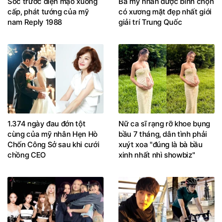
Sốc trước diện mạo xuống
Ba mỹ nhân được bình chọn
cấp, phát tướng của mỹ
có xương mặt đẹp nhất giới
nam Reply 1988
giải trí Trung Quốc
1.374 ngày đau đớn tột
Nữ ca sĩ rạng rỡ khoe bụng
cùng của mỹ nhân Hẹn Hò
bầu 7 tháng, dân tình phải
Chốn Công Sở sau khi cưới
xuýt xoa "đúng là bà bầu
chồng CEO
xinh nhất nhì showbiz"