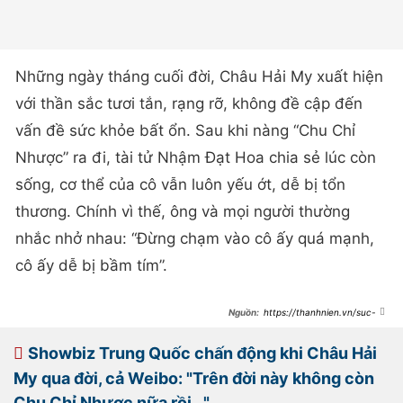
Những ngày tháng cuối đời, Châu Hải My xuất hiện
với thần sắc tươi tắn, rạng rỡ, không đề cập đến
vấn đề sức khỏe bất ổn. Sau khi nàng “Chu Chỉ
Nhược” ra đi, tài tử Nhậm Đạt Hoa chia sẻ lúc còn
sống, cơ thể của cô vẫn luôn yếu ớt, dễ bị tổn
thương. Chính vì thế, ông và mọi người thường
nhắc nhở nhau: “Đừng chạm vào cô ấy quá mạnh,
cô ấy dễ bị bầm tím”.
https://thanhnien.vn/suc-
khoe-chau-hai-my-nhung-ngay-
cuoi-doi-1852312131407506.htm
Showbiz Trung Quốc chấn động khi Châu Hải
My qua đời, cả Weibo: "Trên đời này không còn
Chu Chỉ Nhược nữa rồi..."