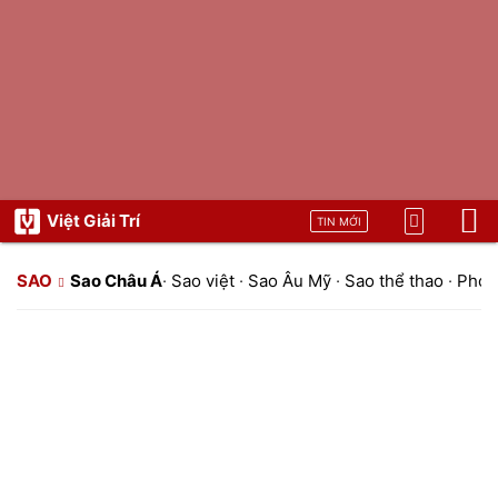
Việt Giải Trí
TIN MỚI
SAO
Sao Châu Á
·
Sao việt
·
Sao Âu Mỹ
·
Sao thể thao
·
Phon