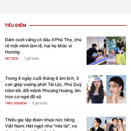
TIÊU ĐIỂM
Đám cưới vắng cô dâu ở Phú Thọ, chú
rể một mình làm lễ, hai họ khóc vì
thương
7 giờ trước
NETIZEN
Trong 4 ngày cuối tháng 6 âm lịch, 3
con giáp vượng phát Tài Lộc, Phú Quý
trăm bề, đổi mệnh Phượng Hoàng, ôm
trọn cơ ngơi đồ sộ
5 giờ trước
TRẮC NGHIỆM
Thiếu gia tập đoàn nhựa nức tiếng
Việt Nam: Hát ngọt như "mía lùi", vợ