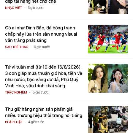
đẹp tài năng hết chỗ chê
5 giờ trước
NHẠC VIỆT
Có ai như Đình Bắc, đá bóng tranh
chấp nảy lửa trên sân nhưng visual
vẫn trắng phát sáng
6 giờ trước
SAO THỂ THAO
Tử vi tuần mới (từ 10 đến 16/8/2026),
3 con giáp mưa thuận gió hòa, tiền về
như nước, bạc vàng dư dả, Phú Quý
Vinh Hoa, vận trình khai sáng
5 giờ trước
TRẮC NGHIỆM
Thu giữ hàng nghìn sản phẩm giả
nhiều thương hiệu thời trang nổi tiếng
4 giờ trước
PHÁP LUẬT