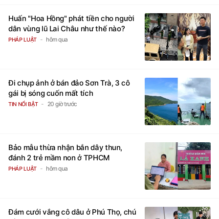
Huấn "Hoa Hồng" phát tiền cho người
dân vùng lũ Lai Châu như thế nào?
hôm qua
PHÁP LUẬT
Đi chụp ảnh ở bán đảo Sơn Trà, 3 cô
gái bị sóng cuốn mất tích
20 giờ trước
TIN NỔI BẬT
Bảo mẫu thừa nhận bắn dây thun,
đánh 2 trẻ mầm non ở TPHCM
hôm qua
PHÁP LUẬT
Đám cưới vắng cô dâu ở Phú Thọ, chú