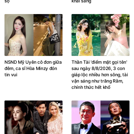
sộ
khai sáng
NSND Mỹ Uyên cô đơn giữa
Thần Tài 'điểm mặt gọi tên'
đêm, ca sĩ Hòa Minzy đón
sau ngày 8/8/2026, 3 con
tin vui
giáp lộc nhiều hơn sông, tài
vận sáng như trăng Rằm,
chính thức hết khổ