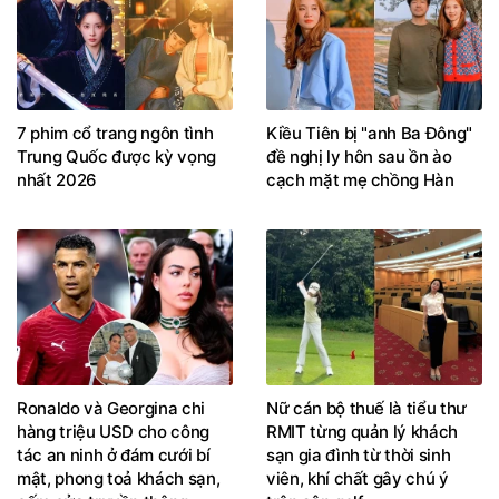
7 phim cổ trang ngôn tình
Kiều Tiên bị "anh Ba Đông"
Trung Quốc được kỳ vọng
đề nghị ly hôn sau ồn ào
nhất 2026
cạch mặt mẹ chồng Hàn
Ronaldo và Georgina chi
Nữ cán bộ thuế là tiểu thư
hàng triệu USD cho công
RMIT từng quản lý khách
tác an ninh ở đám cưới bí
sạn gia đình từ thời sinh
mật, phong toả khách sạn,
viên, khí chất gây chú ý