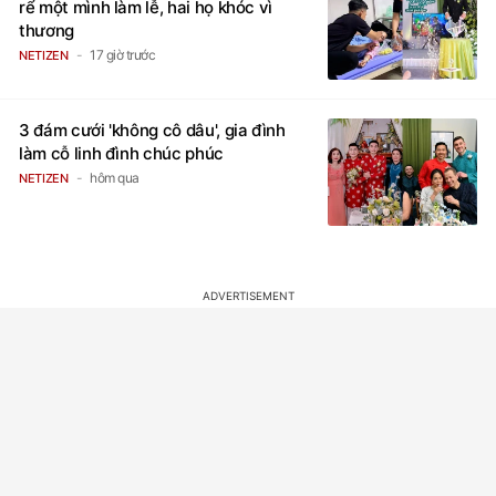
rể một mình làm lễ, hai họ khóc vì
thương
17 giờ trước
NETIZEN
3 đám cưới 'không cô dâu', gia đình
làm cỗ linh đình chúc phúc
hôm qua
NETIZEN