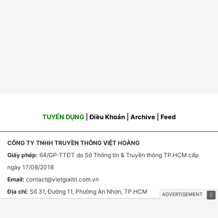
TUYỂN DỤNG
|
Điều Khoản
|
Archive
|
Feed
CÔNG TY TNHH TRUYỀN THÔNG VIỆT HOÀNG
Giấy phép:
64/GP-TTĐT do Sở Thông tin & Truyền thông TP.HCM cấp
ngày 17/08/2018
Email:
contact
@vietgiaitri.com.vn
Địa chỉ:
Số 31, Đường 11, Phường An Nhơn, TP.HCM
Chịu trách nhiệm nội dung:
Ông Phan Văn Sơn