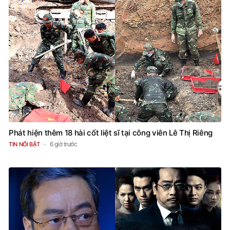
Phát hiện thêm 18 hài cốt liệt sĩ tại công viên Lê Thị Riêng
6 giờ trước
TIN NỔI BẬT