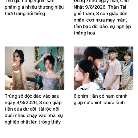
Thu giữ hàng nghìn sản
Đúng 7h30 ngày mai, Chủ
phẩm giả nhiều thương hiệu
Nhật 9/8/2026, Thần Tài
thời trang nổi tiếng
ghé thăm, 3 con giáp đón
nhận 'cơn mưa may mắn',
tiền bạc dồi dào, sự nghiệp
thăng hoa
Trúng số độc đắc vào sau
6 phim Hàn có nam chính
ngày 9/8/2026, 3 con giáp
giúp nữ chính chữa lành
tiền của dư dôi, tài lộc nối
đuôi nhau chạy vào nhà, sự
nghiệp phất lên trông thấy