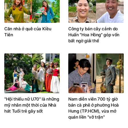
Căn nhà ở quê của Kiều
Công ty bán cây cảnh do
Tiên
Huấn "Hoa Hồng" góp vốn
bất ngờ giải thể
"Hội thiếu nữ U70" là những
Nam diễn viên 700 tỷ giờ
mỹ nhân một thời của Nhà
bán cà phê ở phường Hoà
hát Tuổi trẻ gây sốt
Hưng (TP.HCM), vừa mở
quán liền "vỡ trận"