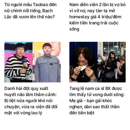
Từ người mẫu Taobao đến
Nam diễn viên 2 lần bị vợ bỏ
nữ chính nổi tiếng, Bạch
vì vỡ nợ, nay tàn tạ mở
Lộc đã vươn lên thế nào?
homestay giá 4 triệu/đêm
kiếm tiền trang trải cuộc
sống
Danh hài đột quỵ xuất
Tang lễ nam ca sĩ 8X được
huyết não lâm thảm cảnh:
tìm thấy tử vong dưới sông:
Bị liệt nửa người khó nói
Mẹ già - bạn gái khóc
chuyện, vừa ra viện đã đối
nghẹn, dàn sao thất thần
mặt với vòng lao lý
đến tiễn biệt