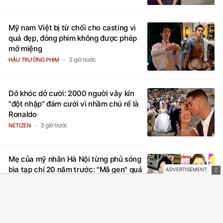
Mỹ nam Việt bị từ chối cho casting vì
quá đẹp, đóng phim không được phép
mở miệng
3 giờ trước
HẬU TRƯỜNG PHIM
Dở khóc dở cười: 2000 người vây kín
"đột nhập" đám cưới vì nhầm chú rể là
Ronaldo
3 giờ trước
NETIZEN
Mẹ của mỹ nhân Hà Nội từng phủ sóng
bìa tạp chí 20 năm trước: "Mã gen" quá
đỉnh
1 giờ trước
NETIZEN