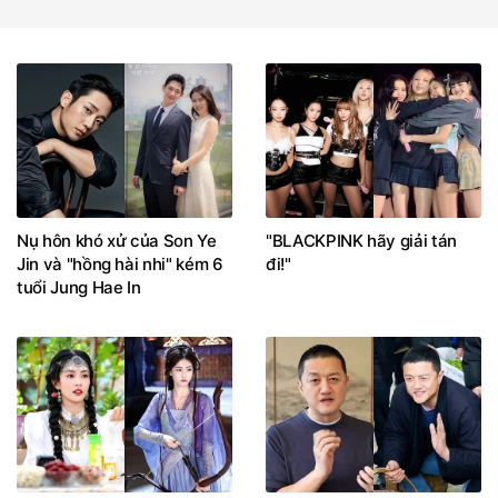
Nụ hôn khó xử của Son Ye
"BLACKPINK hãy giải tán
Jin và "hồng hài nhi" kém 6
đi!"
tuổi Jung Hae In