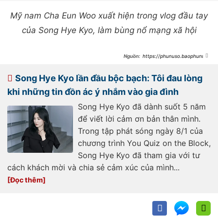
Mỹ nam Cha Eun Woo xuất hiện trong vlog đầu tay
của Song Hye Kyo, làm bùng nổ mạng xã hội
https://phunuso.baophunuth
udo.vn/song-joong-ki-song-hye-
kyo-hau-ly-hon-ben-bi-ghet-vi-loi-
dung-vo-con-ben-doc-than-buoc-
Song Hye Kyo lần đầu bộc bạch: Tôi đau lòng
ngoat-bat-ngo-
193250111170010063.htm
khi những tin đồn ác ý nhắm vào gia đình
Song Hye Kyo đã dành suốt 5 năm
để viết lời cảm ơn bản thân mình.
Trong tập phát sóng ngày 8/1 của
chương trình You Quiz on the Block,
Song Hye Kyo đã tham gia với tư
cách khách mời và chia sẻ cảm xúc của mình...