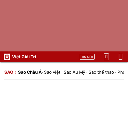
Việt Giải Trí
TIN MỚI
SAO
Sao Châu Á
·
Sao việt
·
Sao Âu Mỹ
·
Sao thể thao
·
Phon