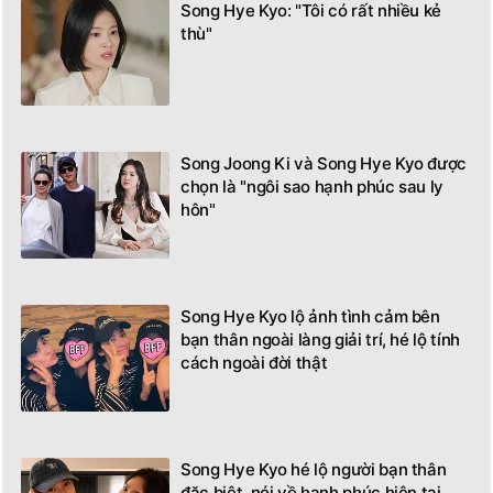
Song Hye Kyo: "Tôi có rất nhiều kẻ
thù"
Song Joong Ki và Song Hye Kyo được
chọn là "ngôi sao hạnh phúc sau ly
hôn"
Song Hye Kyo lộ ảnh tình cảm bên
bạn thân ngoài làng giải trí, hé lộ tính
cách ngoài đời thật
Song Hye Kyo hé lộ người bạn thân
đặc biệt, nói về hạnh phúc hiện tại