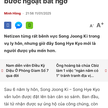
bước ngoặt bất ngờ
Minh Hồng
21:56 11/01/2025
+
A
-
A
Netizen từng rất bênh vực Song Joong Ki trong
vụ ly hôn, nhưng giờ đây Song Hye Kyo mới là
người được yêu mến hơn.
Nam diễn viên Điều Kỳ
Ông hoàng bà chúa Cbiz
Diệu Ở Phòng Giam Số 7
làm 1 việc “ngàn năm có
qua đời
1″ tránh tranh địa vị...
Sau 6 năm ly hôn, Song Joong Ki – Song Hye Kyo
vẫn luôn được đặt lên bàn cân so sánh. Ban đầu,
tài tử nhận được sự ủng hộ của công chúng, còn