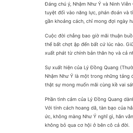
Đáng chú ý, Nhậm Như Ý và Ninh Viễn C
tuyệt đối vào năng lực, phán đoán và 
gần khoảng cách, chỉ mong đợi ngày ha
Cuộc đời chẳng bao giờ mãi thuận buồ
thể bất chợt ập đến bất cứ lúc nào. Giữ
xuất phát từ chính bản thân họ và cả 
Sự xuất hiện của Lý Đồng Quang (Thườn
Nhậm Như Ý là một trong những tảng đ
thật sự mong muốn mãi cùng kề vai sá
Phần tình cảm của Lý Đồng Quang dành
Với tính cách hoang dã, tàn bạo của h
ức, không màng Như Ý nghĩ gì, hắn vẫn
không bỏ qua cơ hội ở bên cô cả đời.