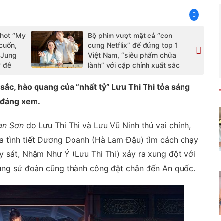
 hot “My
Bộ phim vượt mặt cả “con
cuốn,
cưng Netflix” để đứng top 1
 Jung
Việt Nam, “siêu phẩm chữa
ờ đê
lành” với cặp chính xuất sắc
sắc, hào quang của “nhất tỷ” Lưu Thi Thi tỏa sáng
g đáng xem.
an Sơn
do Lưu Thi Thi và Lưu Vũ Ninh thủ vai chính,
qua tình tiết Dương Doanh (Hà Lam Đậu) tìm cách chạy
y sát, Nhậm Như Ý (Lưu Thi Thi) xảy ra xung đột với
cùng sứ đoàn cũng thành công đặt chân đến An quốc.