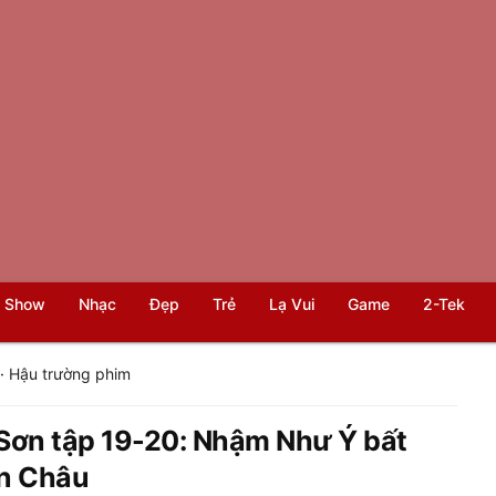
 Show
Nhạc
Đẹp
Trẻ
Lạ Vui
Game
2-Tek
·
Hậu trường phim
Sơn tập 19-20: Nhậm Như Ý bất
n Châu