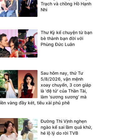
Trạch và chồng Hồ Hạnh
Nhi
Thư Kỳ kể chuyện từ bạn
bè thành bạn đời với
Phùng Đức Luân
Sau hôm nay, thứ Tư
5/8/2026, vận mệnh
xoay chuyển, 3 con giáp
là 'đệ tử' của Thần Tài,
làm 'sương sương' mà
tiền vàng đầy két, tiêu xài phủ phê
Đường Thi Vịnh nghẹn
ngào kể sai lầm quá khứ,
hé lộ lý do rời TVB