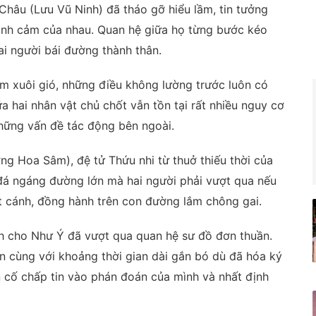
hâu (Lưu Vũ Ninh) đã tháo gỡ hiểu lầm, tin tưởng
tình cảm của nhau. Quan hệ giữa họ từng bước kéo
i người bái đường thành thân.
m xuôi gió, những điều không lường trước luôn có
a hai nhân vật chủ chốt vẫn tồn tại rất nhiều nguy cơ
những vấn đề tác động bên ngoài.
g Hoa Sâm), đệ tử Thứu nhi từ thuở thiếu thời của
á ngáng đường lớn mà hai người phải vượt qua nếu
t cánh, đồng hành trên con đường lắm chông gai.
 cho Như Ý đã vượt qua quan hệ sư đồ đơn thuần.
ắn cùng với khoảng thời gian dài gắn bó dù đã hóa ký
 cố chấp tin vào phán đoán của mình và nhất định