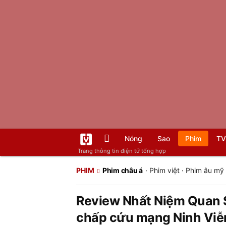
Nóng
Sao
Phim
TV
Trang thông tin điện tử tổng hợp
PHIM
Phim châu á
·
Phim việt
·
Phim âu mỹ
Review Nhất Niệm Quan 
chấp cứu mạng Ninh Viễ