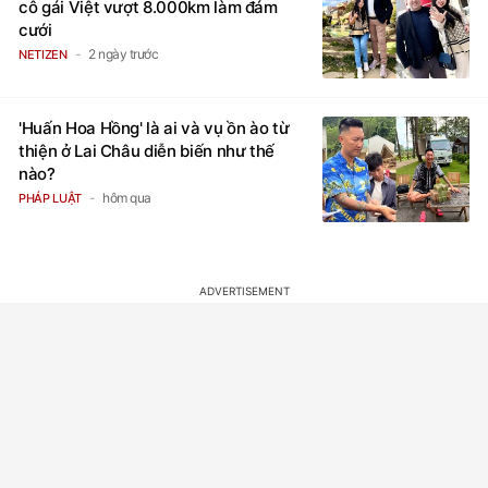
cô gái Việt vượt 8.000km làm đám
cưới
2 ngày trước
NETIZEN
'Huấn Hoa Hồng' là ai và vụ ồn ào từ
thiện ở Lai Châu diễn biến như thế
nào?
hôm qua
PHÁP LUẬT