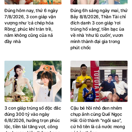
Đúng hôm nay, thứ 6 ngày
Đúng 6h sáng ngày mai, thứ
7/8/2026, 3 con giáp vận
Bảy 8/8/2026, Thần Tài chỉ
vượng như 'cá chép hóa
đích danh 3 con giáp 'rơi
Rồng', phúc khí tràn trề,
trúng hố vàng', tiền bạc ùa
nằm không cũng của nả
về nhà 'như lũ cuốn', vươn
đầy nhà
mình thành đại gia trong
phút chốc
3 con giáp trúng số độc đắc
Cậu bé hồi nhỏ đen nhẻm
đúng 300 tỷ vào ngày
chụp ảnh cùng Quế Ngọc
6/8/2026, hưởng trọn phúc
Hải: Giờ thành "ngôi sao",
lộc, tiền tài tăng vọt, công
cứ hô tên là cả nước mong