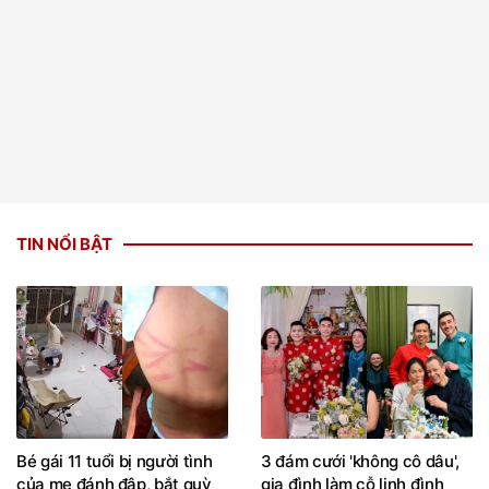
TIN NỔI BẬT
Bé gái 11 tuổi bị người tình
3 đám cưới 'không cô dâu',
của mẹ đánh đập, bắt quỳ
gia đình làm cỗ linh đình