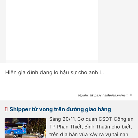
Hiện gia đình đang lo hậu sự cho anh L.
https://thanhnien.vn/nam-
dinh-bi-tai-nan-chu-re-tu-vong-
trong-ngay-cuoi-
185231216092423475.htm?
Shipper tử vong trên đường giao hàng
utm_source=likr&utm_medium=web_
notification&avivid_manual=6#
Sáng 20/11, Cơ quan CSĐT Công an
TP Phan Thiết, Bình Thuận cho biết,
trên địa bàn vừa xảy ra vụ tai nạn