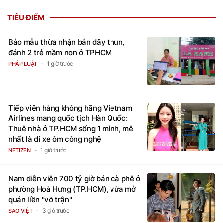
TIÊU ĐIỂM
Bảo mẫu thừa nhận bắn dây thun,
đánh 2 trẻ mầm non ở TPHCM
1 giờ trước
PHÁP LUẬT
Tiếp viên hàng không hãng Vietnam
Airlines mang quốc tịch Hàn Quốc:
Thuê nhà ở TP.HCM sống 1 mình, mê
nhất là đi xe ôm công nghệ
1 giờ trước
NETIZEN
Nam diễn viên 700 tỷ giờ bán cà phê ở
phường Hoà Hưng (TP.HCM), vừa mở
quán liền "vỡ trận"
3 giờ trước
SAO VIỆT