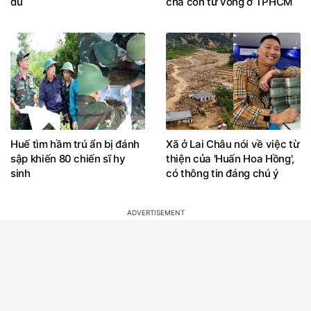
du
cha con tử vong ở TPHCM
Huế tìm hầm trú ẩn bị đánh
Xã ở Lai Châu nói về việc từ
sập khiến 80 chiến sĩ hy
thiện của 'Huấn Hoa Hồng',
sinh
có thông tin đáng chú ý