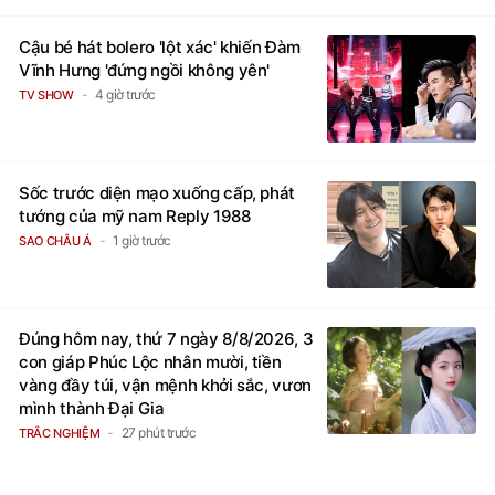
Cậu bé hát bolero 'lột xác' khiến Đàm
Vĩnh Hưng 'đứng ngồi không yên'
4 giờ trước
TV SHOW
Sốc trước diện mạo xuống cấp, phát
tướng của mỹ nam Reply 1988
1 giờ trước
SAO CHÂU Á
Đúng hôm nay, thứ 7 ngày 8/8/2026, 3
con giáp Phúc Lộc nhân mười, tiền
vàng đầy túi, vận mệnh khởi sắc, vươn
mình thành Đại Gia
27 phút trước
TRẮC NGHIỆM