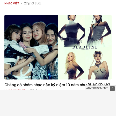
27 phút trước
NHẠC VIỆT
Chẳng có nhóm nhạc nào kỷ niệm 10 năm như BLACKPINK!
30 phút trước
NHẠC QUỐC TẾ