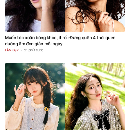
Muốn tóc xoăn bóng khỏe, ít rối: Đừng quên 4 thói quen
dưỡng ẩm đơn giản mỗi ngày
21 phút trước
LÀM ĐẸP