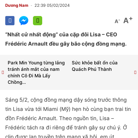
Dương Nam
22:39 05/02/2024
+
A
-
A
“Nhất cử nhất động” của cặp đôi Lisa – CEO
Frédéric Arnault đều gây bão cộng đồng mạng.
Park Min Young từng lảng
Sức khỏe bất ổn của
tránh ánh mắt của nam
Quách Phú Thành
chính Cô Đi Mà Lấy
Chồng...
Sáng 5/2, cộng đồng mạng dậy sóng trước thông
tin Lisa vừa tới Miami (Mỹ) hẹn hò cùng bạn trai tin
đồn Frédéric Arnault. Theo nguồn tin, Lisa –
Frédéric tách ra đi riêng để tránh gây sự chú ý. Ở
clip được lan truyền trên mạng xã hội, em út