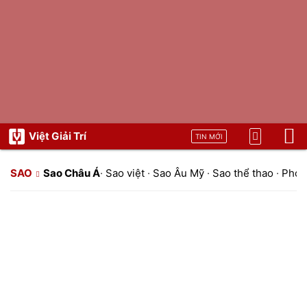
Việt Giải Trí
TIN MỚI
SAO
Sao Châu Á
·
Sao việt
·
Sao Âu Mỹ
·
Sao thể thao
·
Phon