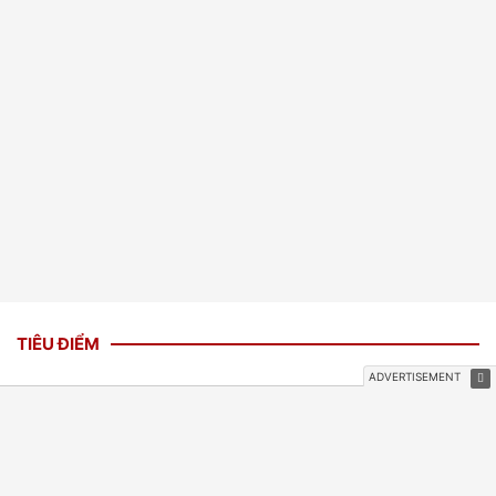
TIÊU ĐIỂM
Bảo mẫu thừa nhận bắn dây thun,
đánh 2 trẻ mầm non ở TPHCM
3 giờ trước
PHÁP LUẬT