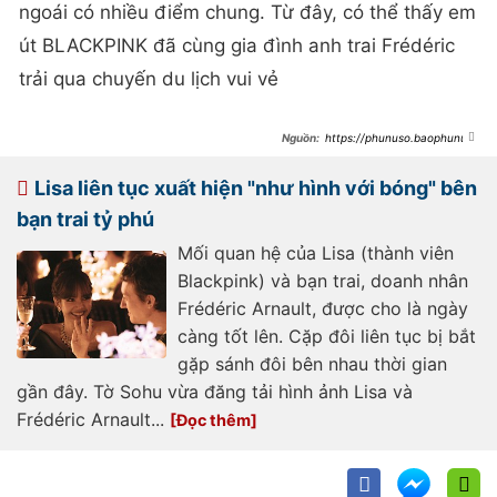
ngoái có nhiều điểm chung. Từ đây, có thể thấy em
út BLACKPINK đã cùng gia đình anh trai Frédéric
trải qua chuyến du lịch vui vẻ
https://phunuso.baophunuth
udo.vn/lisa-toi-my-hen-ho-ban-trai-
ceo-lo-ca-clip-than-nhu-chi-em-1-
nha-voi-chi-dau-gia-toc-ty-phu-
Lisa liên tục xuất hiện "như hình với bóng" bên
193240205094011223.htm
bạn trai tỷ phú
Mối quan hệ của Lisa (thành viên
Blackpink) và bạn trai, doanh nhân
Frédéric Arnault, được cho là ngày
càng tốt lên. Cặp đôi liên tục bị bắt
gặp sánh đôi bên nhau thời gian
gần đây. Tờ Sohu vừa đăng tải hình ảnh Lisa và
Frédéric Arnault...