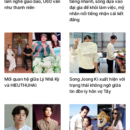
làm nghề giao báo, U60 vẫn
tiếng nhanh, sống dựa vào
như thanh niên
đại gia để khỏi làm việc, mỹ
nhân nổi tiếng nhận cái kết
đắng
Mối quan hệ giữa Lý Nhã Kỳ
Song Joong Ki xuất hiện với
và HIEUTHUHAI
trạng thái không ngờ giữa
tin đồn ly hôn vợ Tây