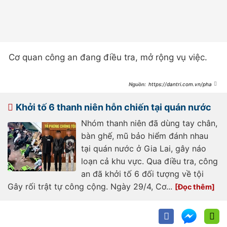
Cơ quan công an đang điều tra, mở rộng vụ việc.
https://dantri.com.vn/phap-
luat/hai-nhom-thanh-thieu-nien-di-
xe-may-cam-hung-khi-gay-nao-
loan-duong-que-
Khởi tố 6 thanh niên hỗn chiến tại quán nước
20260603155616228.htm
Nhóm thanh niên đã dùng tay chân,
bàn ghế, mũ bảo hiểm đánh nhau
tại quán nước ở Gia Lai, gây náo
loạn cả khu vực. Qua điều tra, công
an đã khởi tố 6 đối tượng về tội
Gây rối trật tự công cộng. Ngày 29/4, Cơ...