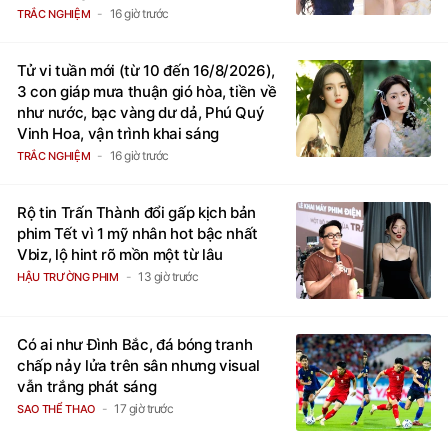
16 giờ trước
TRẮC NGHIỆM
Tử vi tuần mới (từ 10 đến 16/8/2026),
3 con giáp mưa thuận gió hòa, tiền về
như nước, bạc vàng dư dả, Phú Quý
Vinh Hoa, vận trình khai sáng
16 giờ trước
TRẮC NGHIỆM
Rộ tin Trấn Thành đổi gấp kịch bản
phim Tết vì 1 mỹ nhân hot bậc nhất
Vbiz, lộ hint rõ mồn một từ lâu
13 giờ trước
HẬU TRƯỜNG PHIM
Có ai như Đình Bắc, đá bóng tranh
chấp nảy lửa trên sân nhưng visual
vẫn trắng phát sáng
17 giờ trước
SAO THỂ THAO