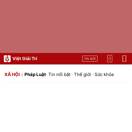
Việt Giải Trí
TIN MỚI
XÃ HỘI
Pháp Luật
·
Tin nổi bật
·
Thế giới
·
Sức khỏe