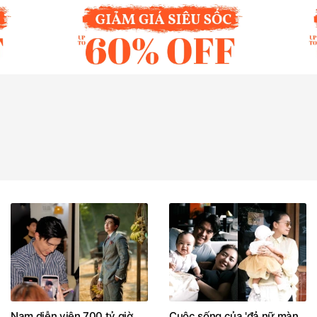
Nam diễn viên 700 tỷ giờ
Cuộc sống của 'đả nữ màn