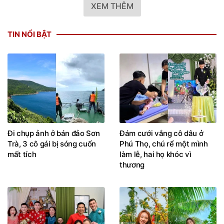
XEM THÊM
TIN NỔI BẬT
Đi chụp ảnh ở bán đảo Sơn
Đám cưới vắng cô dâu ở
Trà, 3 cô gái bị sóng cuốn
Phú Thọ, chú rể một mình
mất tích
làm lễ, hai họ khóc vì
thương