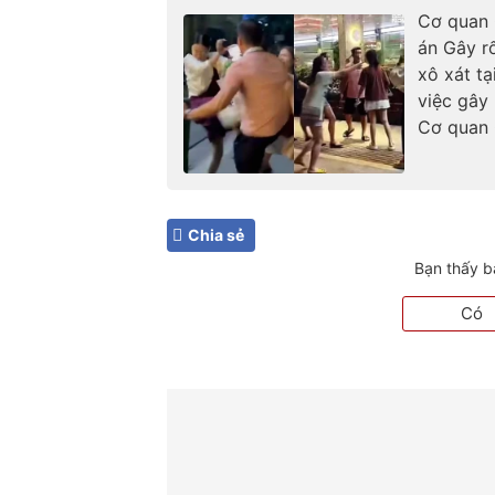
Cơ quan 
án Gây r
xô xát t
việc gây 
Cơ quan 
Chia sẻ
Bạn thấy b
Có