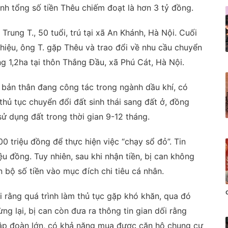
ịnh tổng số tiền Thêu chiếm đoạt là hơn 3 tỷ đồng.
Trung T., 50 tuổi, trú tại xã An Khánh, Hà Nội. Cuối
hiệu, ông T. gặp Thêu và trao đổi về nhu cầu chuyển
g 1,2ha tại thôn Thắng Đầu, xã Phú Cát, Hà Nội.
 bản thân đang công tác trong ngành dầu khí, có
hủ tục chuyển đổi đất sinh thái sang đất ở, đồng
ử dụng đất trong thời gian 9-12 tháng.
0 triệu đồng để thực hiện việc “chạy sổ đỏ”. Tin
ệu đồng. Tuy nhiên, sau khi nhận tiền, bị can không
 bộ số tiền vào mục đích chi tiêu cá nhân.
i rằng quá trình làm thủ tục gặp khó khăn, qua đó
ng lại, bị can còn đưa ra thông tin gian dối rằng
tập đoàn lớn, có khả năng mua được căn hộ chung cư