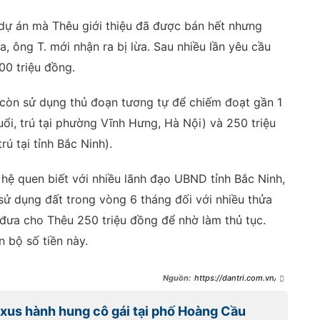
 dự án mà Thêu giới thiệu đã được bán hết nhưng
 ông T. mới nhận ra bị lừa. Sau nhiều lần yêu cầu
300 triệu đồng.
 còn sử dụng thủ đoạn tương tự để chiếm đoạt gần 1
ổi, trú tại phường Vĩnh Hưng, Hà Nội) và 250 triệu
ú tại tỉnh Bắc Ninh).
n hệ quen biết với nhiều lãnh đạo UBND tỉnh Bắc Ninh,
sử dụng đất trong vòng 6 tháng đối với nhiều thửa
đã đưa cho Thêu 250 triệu đồng để nhờ làm thủ tục.
n bộ số tiền này.
https://dantri.com.vn/ph
ap-luat/cuu-can-bo-dau-khi-bi-
truy-to-vi-lua-ban-can-ho-suat-
exus hành hung cô gái tại phố Hoàng Cầu
ngoai-giao-