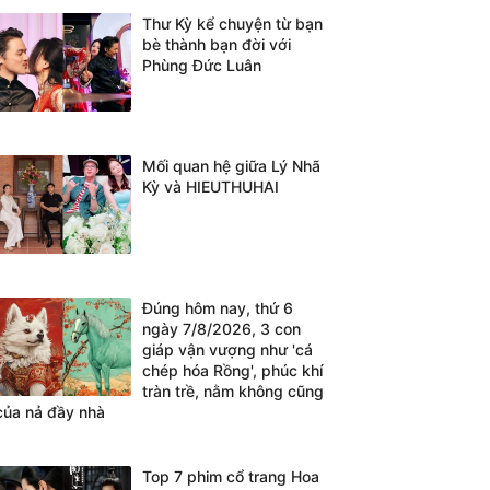
Thư Kỳ kể chuyện từ bạn
bè thành bạn đời với
Phùng Đức Luân
Mối quan hệ giữa Lý Nhã
Kỳ và HIEUTHUHAI
Đúng hôm nay, thứ 6
ngày 7/8/2026, 3 con
giáp vận vượng như 'cá
chép hóa Rồng', phúc khí
tràn trề, nằm không cũng
của nả đầy nhà
Top 7 phim cổ trang Hoa