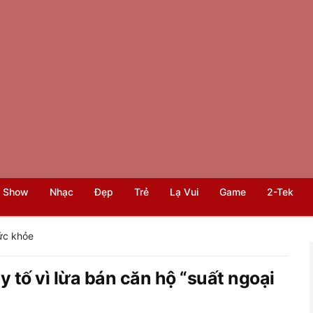
 Show
Nhạc
Đẹp
Trẻ
Lạ Vui
Game
2-Tek
ức khỏe
y tố vì lừa bán căn hộ “suất ngoại