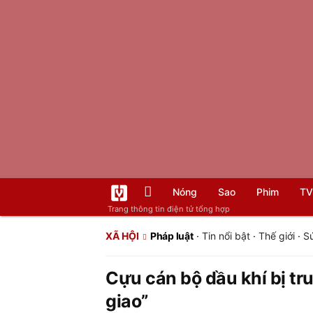
Nóng
Sao
Phim
TV
Trang thông tin điện tử tổng hợp
XÃ HỘI
Pháp luật
·
Tin nổi bật
·
Thế giới
·
S
Cựu cán bộ dầu khí bị tru
giao”