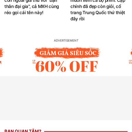
con ngoài giá thú với "bạn
muốn xem cả bộ phim: Cặp
thân đại gia", cả MXH cùng
chính đã đẹp còn giỏi, cổ
réo gọi cái tên này!
trang Trung Quốc thứ thiệt
đây rồi
BẠN QUAN TÂM?