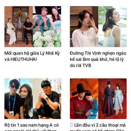
Mối quan hệ giữa Lý Nhã Kỳ
Đường Thi Vịnh nghẹn ngào
và HIEUTHUHAI
kể sai lầm quá khứ, hé lộ lý
do rời TVB
Rộ tin 1 sao nam hạng A có
Lần đầu vì 2 câu thoại mà