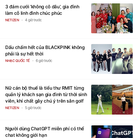
3 đám cưới 'không cô dâu', gia đình
làm cỗ linh đình chúc phúc
4 giờ trước
NETIZEN
Dấu chấm hết của BLACKPINK không
phải là sự hết thời
6 giờ trước
NHẠC QUỐC TẾ
Nữ cán bộ thuế là tiểu thư RMIT từng
quản lý khách sạn gia đình từ thời sinh
viên, khí chất gây chú ý trên sân golf
5 giờ trước
NETIZEN
Người dùng ChatGPT miễn phí có thể
chat không giới hạn