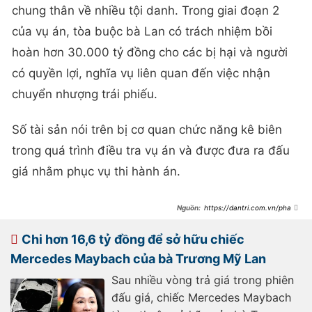
chung thân về nhiều tội danh. Trong giai đoạn 2
của vụ án, tòa buộc bà Lan có trách nhiệm bồi
hoàn hơn 30.000 tỷ đồng cho các bị hại và người
có quyền lợi, nghĩa vụ liên quan đến việc nhận
chuyển nhượng trái phiếu.
Số tài sản nói trên bị cơ quan chức năng kê biên
trong quá trình điều tra vụ án và được đưa ra đấu
giá nhằm phục vụ thi hành án.
https://dantri.com.vn/phap-
luat/giam-gia-2-chiec-xe-sang-cua-
ba-truong-my-lan-
20260603175517162.htm
Chi hơn 16,6 tỷ đồng để sở hữu chiếc
Mercedes Maybach của bà Trương Mỹ Lan
Sau nhiều vòng trả giá trong phiên
đấu giá, chiếc Mercedes Maybach