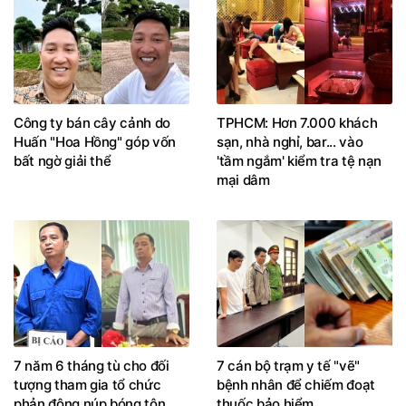
Công ty bán cây cảnh do
TPHCM: Hơn 7.000 khách
Huấn "Hoa Hồng" góp vốn
sạn, nhà nghỉ, bar... vào
bất ngờ giải thể
'tầm ngắm' kiểm tra tệ nạn
mại dâm
7 năm 6 tháng tù cho đối
7 cán bộ trạm y tế "vẽ"
tượng tham gia tổ chức
bệnh nhân để chiếm đoạt
phản động núp bóng tôn
thuốc bảo hiểm