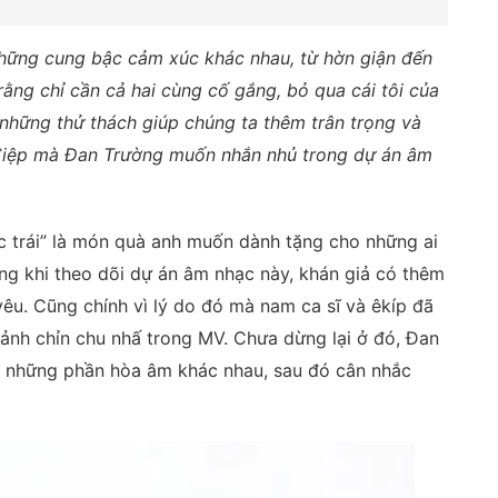
những cung bậc cảm xúc khác nhau, từ hờn giận đến
rằng chỉ cần cả hai cùng cố gắng, bỏ qua cái tôi của
 những thử thách giúp chúng ta thêm trân trọng và
 điệp mà Đan Trường muốn nhắn nhủ trong dự án âm
c trái” là món quà anh muốn dành tặng cho những ai
ng khi theo dõi dự án âm nhạc này, khán giả có thêm
 yêu. Cũng chính vì lý do đó mà nam ca sĩ và êkíp đã
ảnh chỉn chu nhấ trong MV. Chưa dừng lại ở đó, Đan
ới những phần hòa âm khác nhau, sau đó cân nhắc