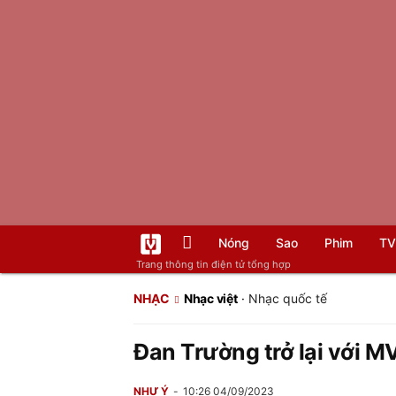
Nóng
Sao
Phim
TV
Trang thông tin điện tử tổng hợp
NHẠC
Nhạc việt
·
Nhạc quốc tế
Đan Trường trở lại với MV
NHƯ Ý
10:26 04/09/2023