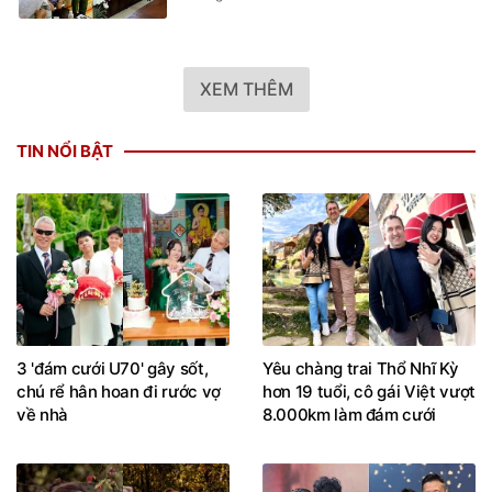
15 giờ trước
XEM THÊM
TIN NỔI BẬT
3 'đám cưới U70' gây sốt,
Yêu chàng trai Thổ Nhĩ Kỳ
chú rể hân hoan đi rước vợ
hơn 19 tuổi, cô gái Việt vượt
về nhà
8.000km làm đám cưới