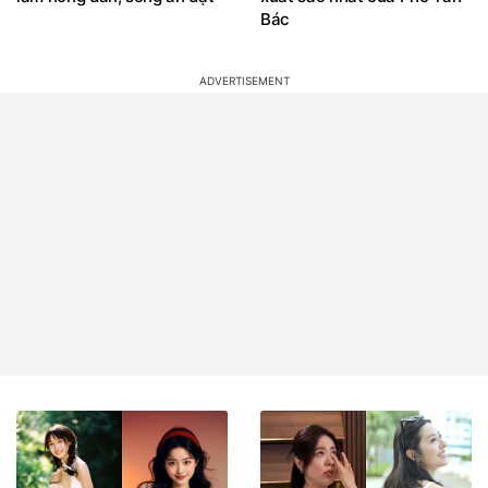
làm nông dân, sống ẩn dật
xuất sắc nhất của Phó Tân
Bác