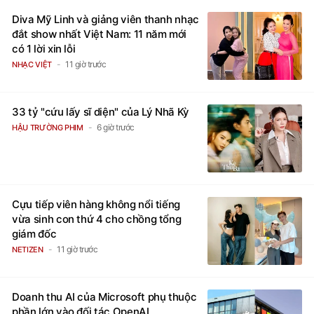
Diva Mỹ Linh và giảng viên thanh nhạc
đắt show nhất Việt Nam: 11 năm mới
có 1 lời xin lỗi
11 giờ trước
NHẠC VIỆT
33 tỷ "cứu lấy sĩ diện" của Lý Nhã Kỳ
6 giờ trước
HẬU TRƯỜNG PHIM
Cựu tiếp viên hàng không nổi tiếng
vừa sinh con thứ 4 cho chồng tổng
giám đốc
11 giờ trước
NETIZEN
Doanh thu AI của Microsoft phụ thuộc