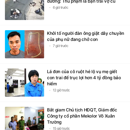
đường: Thủ phạm là bạn trai vợ cũ
6 giờ trước
Khởi tố người đàn ông giật dây chuyền
của phụ nữ đang chở con
7 giờ trước
Lá đơn của cô ruột hé lộ vụ mẹ giết
con trai để trục lợi hơn 4 tỷ đồng bảo
hiểm
12 giờ trước
Bắt giam Chủ tịch HĐQT, Giám đốc
Công ty cổ phần Mekolor Võ Xuân
Trường