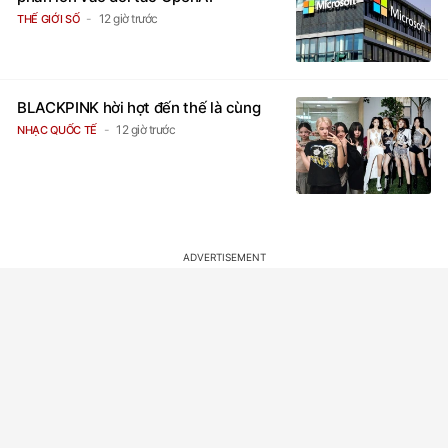
phần lớn vào đối tác OpenAI
12 giờ trước
THẾ GIỚI SỐ
BLACKPINK hời hợt đến thế là cùng
12 giờ trước
NHẠC QUỐC TẾ