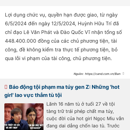
Lợi dụng chức vụ, quyền hạn được giao, từ ngày
6/5/2024 đến ngày 12/5/2024, Huỳnh Hữu Trí đã
chỉ đạo Lê Văn Phát và Đào Quốc Vĩ nhận tổng số
448.400.000 đồng của các chủ phương tiện, tài
công, đề không kiểm tra thực tế phương tiện, bỏ
qua lỗi vi phạm của tài công, chủ phương tiện.
https://cand.com.vn/Ban-
tin-113/cuu-tram-truong-tram-
canh-sat-duong-thuy-cung-2-
dong-pham-linh-an-i762603/
Báo động tội phạm ma túy gen Z: Những 'hot
girl' lao vực thẳm tù tội
Lãnh 16 năm tù ở tuổi 27 về tội
tàng trữ trái phép chất ma túy,
cuộc đời của hot girl Ngọc Miu vẫn
đang dai dẳng chốn lao tù. Trước