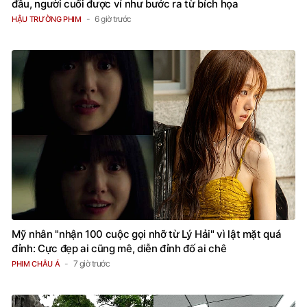
đầu, người cuối được ví như bước ra từ bích họa
6 giờ trước
HẬU TRƯỜNG PHIM
Mỹ nhân "nhận 100 cuộc gọi nhỡ từ Lý Hải" vì lật mặt quá
đỉnh: Cực đẹp ai cũng mê, diễn đỉnh đố ai chê
7 giờ trước
PHIM CHÂU Á