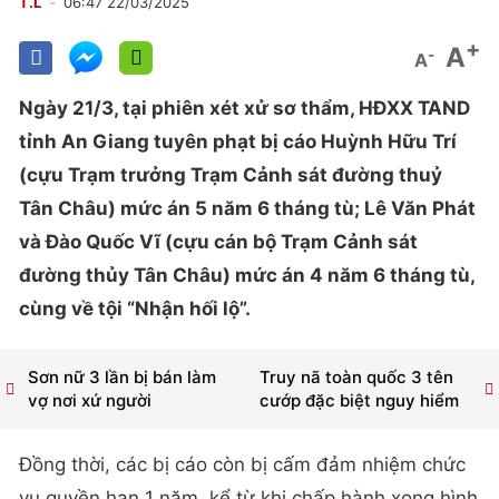
T.L
06:47 22/03/2025
+
A
-
A
Ngày 21/3, tại phiên xét xử sơ thẩm, HĐXX TAND
tỉnh An Giang tuyên phạt bị cáo Huỳnh Hữu Trí
(cựu Trạm trưởng Trạm Cảnh sát đường thuỷ
Tân Châu) mức án 5 năm 6 tháng tù; Lê Văn Phát
và Đào Quốc Vĩ (cựu cán bộ Trạm Cảnh sát
đường thủy Tân Châu) mức án 4 năm 6 tháng tù,
cùng về tội “Nhận hối lộ”.
Sơn nữ 3 lần bị bán làm
Truy nã toàn quốc 3 tên
vợ nơi xứ người
cướp đặc biệt nguy hiểm
Đồng thời, các bị cáo còn bị cấm đảm nhiệm chức
vụ quyền hạn 1 năm, kể từ khi chấp hành xong hình