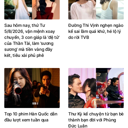
Sau hôm nay, thứ Tư
Đường Thi Vịnh nghẹn ngào
5/8/2026, vận mệnh xoay
kể sai lầm quá khứ, hé lộ lý
chuyển, 3 con giáp là 'đệ tử'
do rời TVB
của Thần Tài, làm 'sương
sương' mà tiền vàng đầy
két, tiêu xài phủ phê
Top 10 phim Hàn Quốc dẫn
Thư Kỳ kể chuyện từ bạn bè
đầu lượt xem tuần qua
thành bạn đời với Phùng